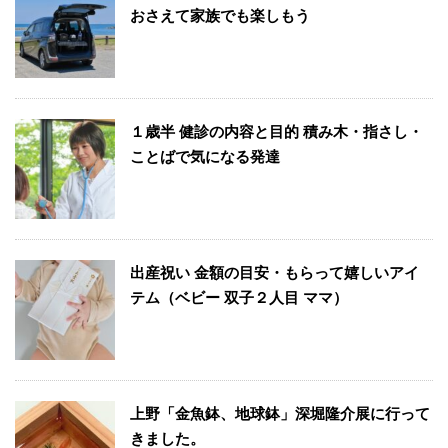
おさえて家族でも楽しもう
１歳半 健診の内容と目的 積み木・指さし・
ことばで気になる発達
出産祝い 金額の目安・もらって嬉しいアイ
テム（ベビー 双子２人目 ママ）
上野「金魚鉢、地球鉢」深堀隆介展に行って
きました。