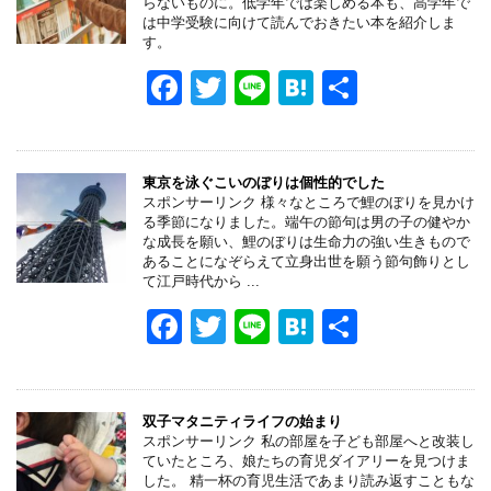
らないものに。低学年では楽しめる本も、高学年で
は中学受験に向けて読んでおきたい本を紹介しま
す。
F
T
Li
H
共
a
wi
n
at
有
c
tt
e
e
e
er
n
東京を泳ぐこいのぼりは個性的でした
スポンサーリンク 様々なところで鯉のぼりを見かけ
b
a
る季節になりました。端午の節句は男の子の健やか
な成長を願い、鯉のぼりは生命力の強い生きもので
o
あることになぞらえて立身出世を願う節句飾りとし
て江戸時代から ...
o
F
T
Li
H
共
k
a
wi
n
at
有
c
tt
e
e
e
er
n
双子マタニティライフの始まり
スポンサーリンク 私の部屋を子ども部屋へと改装し
b
a
ていたところ、娘たちの育児ダイアリーを見つけま
した。 精一杯の育児生活であまり読み返すこともな