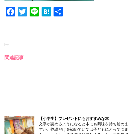
F
T
Li
H
共
a
wi
n
at
有
c
tt
e
e
e
er
n
-
b
a
o
関連記事
o
k
【小学生】プレゼントにもおすすめな本
文字が読めるようになると本にも興味を持ち始めま
すが、物語だけを勧めていては子どもにとってつま