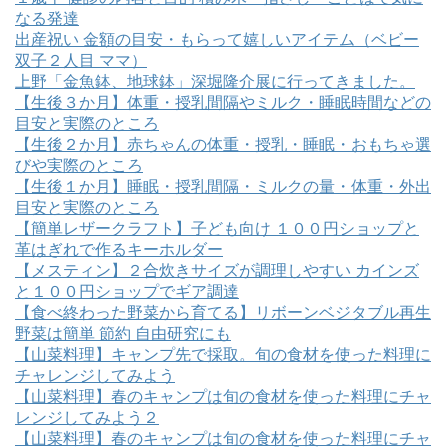
なる発達
出産祝い 金額の目安・もらって嬉しいアイテム（ベビー
双子２人目 ママ）
上野「金魚鉢、地球鉢」深堀隆介展に行ってきました。
【生後３か月】体重・授乳間隔やミルク・睡眠時間などの
目安と実際のところ
【生後２か月】赤ちゃんの体重・授乳・睡眠・おもちゃ選
びや実際のところ
【生後１か月】睡眠・授乳間隔・ミルクの量・体重・外出
目安と実際のところ
【簡単レザークラフト】子ども向け １００円ショップと
革はぎれで作るキーホルダー
【メスティン】２合炊きサイズが調理しやすい カインズ
と１００円ショップでギア調達
【食べ終わった野菜から育てる】リボーンベジタブル再生
野菜は簡単 節約 自由研究にも
【山菜料理】キャンプ先で採取。旬の食材を使った料理に
チャレンジしてみよう
【山菜料理】春のキャンプは旬の食材を使った料理にチャ
レンジしてみよう２
【山菜料理】春のキャンプは旬の食材を使った料理にチャ