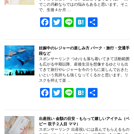
でこの月齢ならではの悩みもあると思います。そこ
o
で、生後４か月 ...
k
F
T
Li
H
共
a
wi
n
at
有
c
tt
e
e
e
er
n
妊娠中のレジャーの楽しみ方 パーク・旅行・交通手
段など
b
a
スポンサーリンク つわりも落ち着いてきて活動範囲
も広がる中期以降、産後生活を想像するゆとりも出
o
てきて旅行やレジャーを今のうちに楽しんでおきた
いという気持ちも強くなってくるかと思います。リ
o
スクを抑えて楽 ...
k
F
T
Li
H
共
a
wi
n
at
有
c
tt
e
e
e
er
n
出産祝い 金額の目安・もらって嬉しいアイテム（ベ
ビー 双子２人目 ママ）
b
a
スポンサーリンク 出産祝いには喜んでもらえるもの