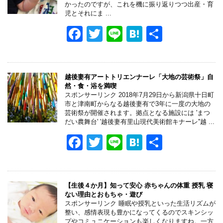
o
かったのですが、これを機に振り返りつつ出産・育
児とそれにま ...
o
F
T
Li
H
共
k
a
wi
n
at
有
c
tt
e
e
e
er
n
越後妻有アートトリエンナーレ「大地の芸術祭」自
然・食・浴を満喫
b
a
スポンサーリンク 2018年7月29日から新潟県十日町
市と津南町からなる越後妻有で3年に一度の大地の
o
芸術祭が開催されます。拠点となる施設には 'まつ
だい農舞台' '越後妻有里山現代美術館キナーレ''越 ...
o
F
T
Li
H
共
k
a
wi
n
at
有
c
tt
e
e
e
er
n
【生後４か月】知って安心 赤ちゃんの体重 授乳 寝
ない理由とおもちゃ・遊び
b
a
スポンサーリンク 睡眠や授乳といった生活リズムが
整い、感情表現も豊かになってくるのでスキンシッ
o
プやコミュニケーションも楽しくなりますね。一方