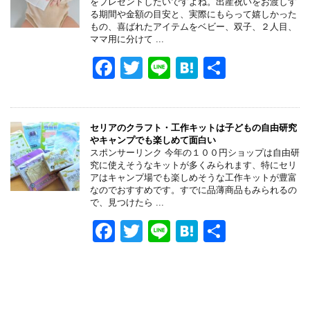
をプレゼントしたいですよね。出産祝いをお渡しす
o
る期間や金額の目安と、実際にもらって嬉しかった
もの、喜ばれたアイテムをベビー、双子、２人目、
o
ママ用に分けて ...
k
F
T
Li
H
共
a
wi
n
at
有
c
tt
e
e
e
er
n
セリアのクラフト・工作キットは子どもの自由研究
やキャンプでも楽しめて面白い
b
a
スポンサーリンク 今年の１００円ショップは自由研
究に使えそうなキットが多くみられます、特にセリ
o
アはキャンプ場でも楽しめそうな工作キットが豊富
なのでおすすめです。すでに品薄商品もみられるの
o
で、見つけたら ...
k
F
T
Li
H
共
a
wi
n
at
有
c
tt
e
e
e
er
n