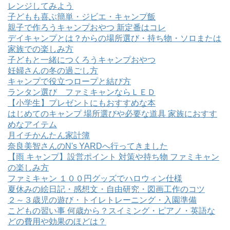
レンジしてみよう
子どもも喜ぶ簡単・ジビエ・キャンプ飯
親子で作ろうキャンプおやつ 新定番はコレ
デイキャンプとは？からの場所選び・持ち物・ソロまたは
家族での楽しみ方
子どもと一緒につくろうキャンプおやつ
妊婦さんの冬の過ごし方
キャンプで役立つロープと結び方
ランタン選び ファミキャンならＬＥＤ
【小学生】プレゼントにもおすすめな本
はじめてのキャンプ 場所選びや必要な道具 家族におすす
めなアイテム
月イチかんたん家計簿
奈良美智さんのN's YARDへ行ってきました
【雨 キャンプ】設営ポイント 対策や持ち物 ファミキャン
の楽しみ方
ファミキャン １００円グッズでハロウィン仕様
夏休みの絵日記・感想文・自由研究・図画工作のコツ
２～３歳児の遊び・トイレトレーニング・入園準備
こどもの習い事 何歳から？スイミング・ピアノ・英語な
どの費用や効果のほどは？