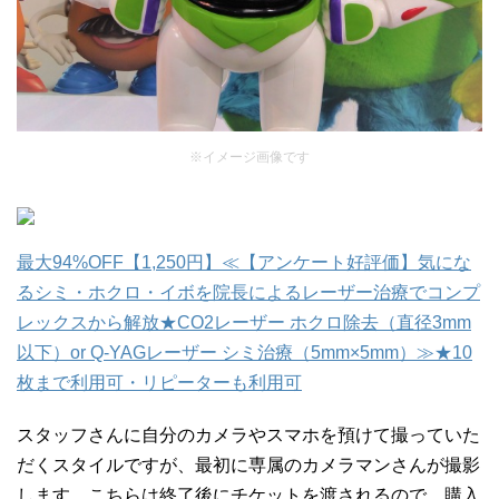
※イメージ画像です
最大94%OFF【1,250円】≪【アンケート好評価】気にな
るシミ・ホクロ・イボを院長によるレーザー治療でコンプ
レックスから解放★CO2レーザー ホクロ除去（直径3mm
以下）or Q-YAGレーザー シミ治療（5mm×5mm）≫★10
枚まで利用可・リピーターも利用可
スタッフさんに自分のカメラやスマホを預けて撮っていた
だくスタイルですが、最初に専属のカメラマンさんが撮影
します。こちらは終了後にチケットを渡されるので、購入