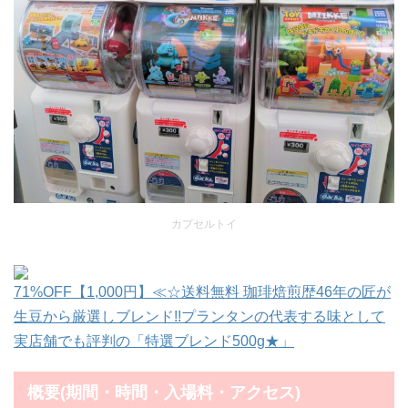
カプセルトイ
71%OFF【1,000円】≪☆送料無料 珈琲焙煎歴46年の匠が
生豆から厳選しブレンド!!プランタンの代表する味として
実店舗でも評判の「特選ブレンド500g★」
概要(期間・時間・入場料・アクセス)