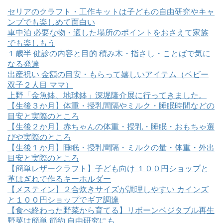
セリアのクラフト・工作キットは子どもの自由研究やキャ
ンプでも楽しめて面白い
車中泊 必要な物・適した場所のポイントをおさえて家族
でも楽しもう
１歳半 健診の内容と目的 積み木・指さし・ことばで気に
なる発達
出産祝い 金額の目安・もらって嬉しいアイテム（ベビー
双子２人目 ママ）
上野「金魚鉢、地球鉢」深堀隆介展に行ってきました。
【生後３か月】体重・授乳間隔やミルク・睡眠時間などの
目安と実際のところ
【生後２か月】赤ちゃんの体重・授乳・睡眠・おもちゃ選
びや実際のところ
【生後１か月】睡眠・授乳間隔・ミルクの量・体重・外出
目安と実際のところ
【簡単レザークラフト】子ども向け １００円ショップと
革はぎれで作るキーホルダー
【メスティン】２合炊きサイズが調理しやすい カインズ
と１００円ショップでギア調達
【食べ終わった野菜から育てる】リボーンベジタブル再生
野菜は簡単 節約 自由研究にも