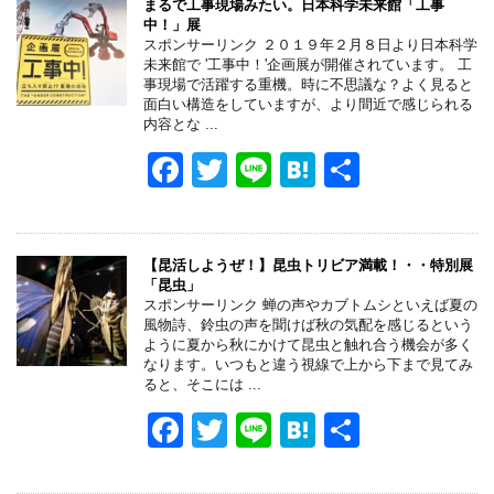
まるで工事現場みたい。日本科学未来館「工事
中！」展
スポンサーリンク ２０１９年２月８日より日本科学
未来館で '工事中！'企画展が開催されています。 工
事現場で活躍する重機。時に不思議な？よく見ると
面白い構造をしていますが、より間近で感じられる
内容とな ...
F
T
Li
H
共
a
wi
n
at
有
c
tt
e
e
e
er
n
【昆活しようぜ！】昆虫トリビア満載！・・特別展
「昆虫」
b
a
スポンサーリンク 蝉の声やカブトムシといえば夏の
風物詩、鈴虫の声を聞けば秋の気配を感じるという
o
ように夏から秋にかけて昆虫と触れ合う機会が多く
なります。いつもと違う視線で上から下まで見てみ
o
ると、そこには ...
k
F
T
Li
H
共
a
wi
n
at
有