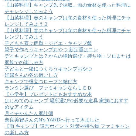
【山菜料理】キャンプ先で採取。旬の食材を使った料理に
チャレンジしてみよう
【山菜料理】春のキャンプは旬の食材を使った料理にチャ
レンジしてみよう２
【山菜料理】春のキャンプは旬の食材を使った料理にチャ
レンジしてみよう
子どもも喜ぶ簡単・ジビエ・キャンプ飯
親子で作ろうキャンプおやつ 新定番はコレ
デイキャンプとは？からの場所選び・持ち物・ソロまたは
家族での楽しみ方
子どもと一緒につくろうキャンプおやつ
妊婦さんの冬の過ごし方
キャンプで役立つロープと結び方
ランタン選び ファミキャンならＬＥＤ
【小学生】プレゼントにもおすすめな本
はじめてのキャンプ 場所選びや必要な道具 家族におすす
めなアイテム
月イチかんたん家計簿
奈良美智さんのN's YARDへ行ってきました
【雨 キャンプ】設営ポイント 対策や持ち物 ファミキャン
の楽しみ方