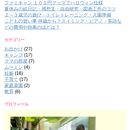
ファミキャン １００円グッズでハロウィン仕様
夏休みの絵日記・感想文・自由研究・図画工作のコツ
２～３歳児の遊び・トイレトレーニング・入園準備
こどもの習い事 何歳から？スイミング・ピアノ・英語な
どの費用や効果のほどは？
カテゴリー
お出かけ
(27)
キャンプ
(17)
ママの部屋
(7)
ムーミン
(4)
妊娠
(16)
子育て
(17)
家庭菜園
(2)
教育
(6)
プロフィール