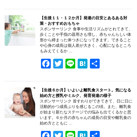
a
wi
n
at
有
c
tt
e
e
e
er
n
【生後１１・１２か月】発達の目安とあるある対
策・おすすめおもちゃ
b
a
スポンサーリンク 食事や生活リズムがとれてきて、
歩くことや手指の器用さも増し、赤ちゃんらしい体
o
形から締まった体つきになってきます。できること
や心身の成長は個人差が大きく、心配になるところ
o
もみえてくるか ...
k
F
T
Li
H
共
a
wi
n
at
有
c
tt
e
e
e
er
n
【生後６か月】いよいよ離乳食スタート。気になる
始め方と授乳やミルク、発育発達の様子
b
a
スポンサーリンク 首すわりができてきて、日に日に
活動的かつ成長ぶりを感じるこの頃。また、離乳食
o
が始まり新たなステージでの悩みも出てくるかと思
います。６か月の赤ちゃんの成長の目安や離乳食の
o
始め方とともに ...
k
F
T
Li
H
共