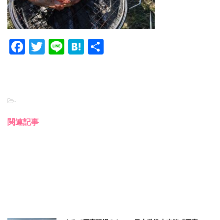
F
T
Li
H
共
a
wi
n
at
有
c
tt
e
e
e
er
n
-
b
a
o
関連記事
o
k