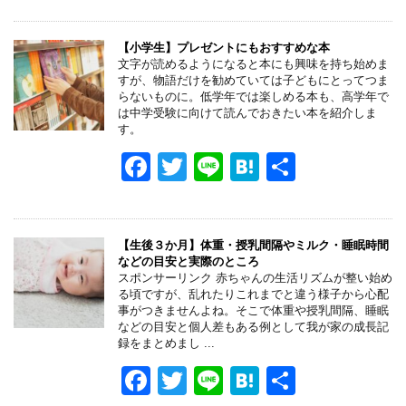
c
tt
e
e
e
er
n
【小学生】プレゼントにもおすすめな本
文字が読めるようになると本にも興味を持ち始めま
b
a
すが、物語だけを勧めていては子どもにとってつま
らないものに。低学年では楽しめる本も、高学年で
o
は中学受験に向けて読んでおきたい本を紹介しま
す。
o
F
T
Li
H
共
k
a
wi
n
at
有
c
tt
e
e
e
er
n
【生後３か月】体重・授乳間隔やミルク・睡眠時間
などの目安と実際のところ
b
a
スポンサーリンク 赤ちゃんの生活リズムが整い始め
る頃ですが、乱れたりこれまでと違う様子から心配
o
事がつきませんよね。そこで体重や授乳間隔、睡眠
などの目安と個人差もある例として我が家の成長記
o
録をまとめまし ...
k
F
T
Li
H
共