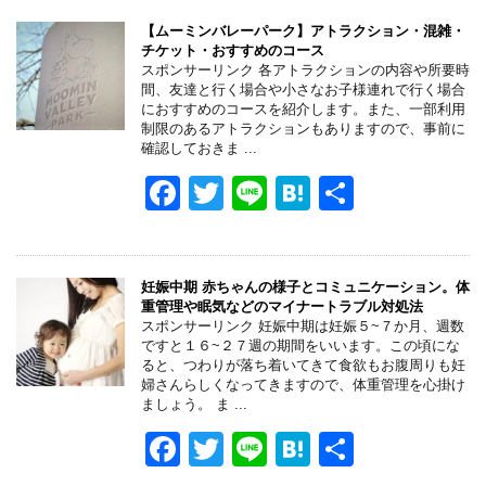
c
tt
e
e
e
er
n
【ムーミンバレーパーク】アトラクション・混雑・
チケット・おすすめのコース
b
a
スポンサーリンク 各アトラクションの内容や所要時
間、友達と行く場合や小さなお子様連れで行く場合
o
におすすめのコースを紹介します。また、一部利用
制限のあるアトラクションもありますので、事前に
o
確認しておきま ...
k
F
T
Li
H
共
a
wi
n
at
有
c
tt
e
e
e
er
n
妊娠中期 赤ちゃんの様子とコミュニケーション。体
重管理や眠気などのマイナートラブル対処法
b
a
スポンサーリンク 妊娠中期は妊娠５~７か月、週数
ですと１６~２７週の期間をいいます。この頃にな
o
ると、つわりが落ち着いてきて食欲もお腹周りも妊
婦さんらしくなってきますので、体重管理を心掛け
o
ましょう。 ま ...
k
F
T
Li
H
共
a
wi
n
at
有