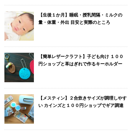
【生後１か月】睡眠・授乳間隔・ミルクの
量・体重・外出 目安と実際のところ
【簡単レザークラフト】子ども向け １００
円ショップと革はぎれで作るキーホルダー
【メスティン】２合炊きサイズが調理しやす
い カインズと１００円ショップでギア調達