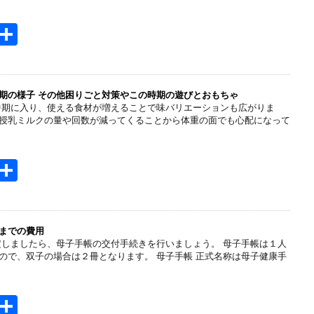
H
共
t
有
e
n
期の様子 その他困りごと対策やこの時期の遊びとおもちゃ
中期に入り、使える食材が増えることで味バリエーションも広がりま
a
授乳ミルクの量や回数が減ってくることから体重の面でも心配になって
H
共
t
有
e
n
までの費用
定しましたら、母子手帳の交付手続きを行いましょう。 母子手帳は１人
a
ので、双子の場合は２冊となります。 母子手帳 正式名称は母子健康手
H
共