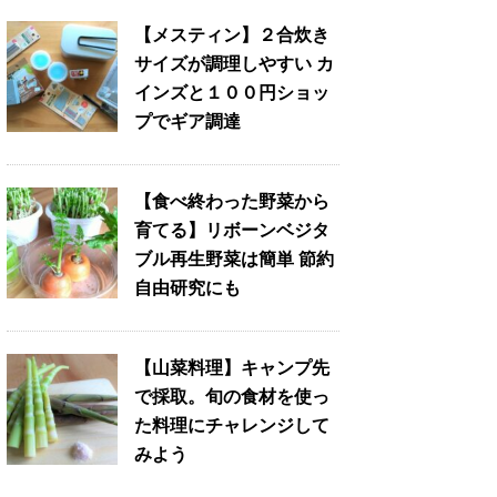
【メスティン】２合炊き
サイズが調理しやすい カ
インズと１００円ショッ
プでギア調達
【食べ終わった野菜から
育てる】リボーンベジタ
ブル再生野菜は簡単 節約
自由研究にも
【山菜料理】キャンプ先
で採取。旬の食材を使っ
た料理にチャレンジして
みよう