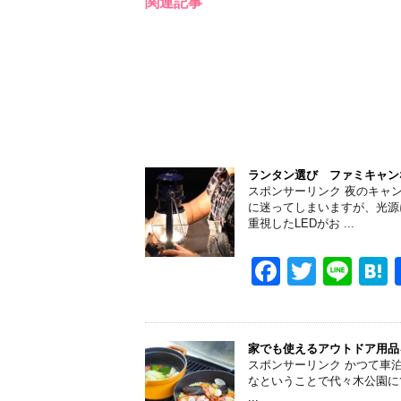
o
関連記事
o
k
ランタン選び ファミキャン
スポンサーリンク 夜のキャ
に迷ってしまいますが、光源
重視したLEDがお ...
F
T
Li
a
wi
n
a
c
tt
e
e
er
家でも使えるアウトドア用品
スポンサーリンク かつて車
b
なということで代々木公園にて開催
...