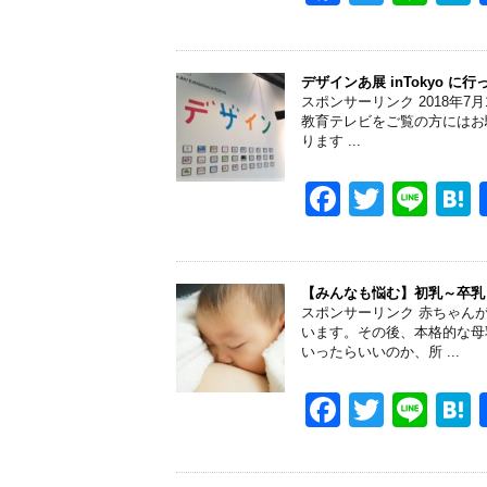
k
a
wi
n
a
c
tt
e
e
er
デザインあ展 inTokyo に
スポンサーリンク 2018年7
b
教育テレビをご覧の方にはお
ります ...
o
o
F
T
Li
k
a
wi
n
a
c
tt
e
e
er
【みんなも悩む】初乳～卒乳
スポンサーリンク 赤ちゃん
b
います。その後、本格的な母
いったらいいのか、所 ...
o
o
F
T
Li
k
a
wi
n
a
c
tt
e