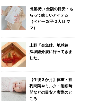
出産祝い 金額の目安・も
らって嬉しいアイテム
（ベビー 双子２人目 マ
マ）
上野「金魚鉢、地球鉢」
深堀隆介展に行ってきま
した。
【生後３か月】体重・授
乳間隔やミルク・睡眠時
間などの目安と実際のと
ころ