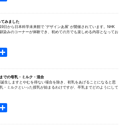
t
有
e
n
行ってみました
月19日から日本科学未来館で 'デザインあ展' が開催されています。NHK
a
馴染みのコーナーが体験でき、初めての方でも楽しめる内容となってお
H
共
t
有
e
n
までの母乳・ミルク・混合
が誕生しますとやむを得ない場合を除き、初乳をあげることになると思
a
乳・ミルクといった授乳が始まるわけですが、卒乳までどのようにして
H
共
t
有
e