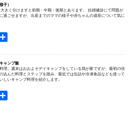
n
様子）
を大きく分けますと初期・中期・後期とあります。 妊婦健診にて問題が
a
に過ごせますが、出産までのママの様子や赤ちゃんの成長について気に
H
共
t
有
e
n
キャンプ飯
料理。週末はおおよそデイキャンプをしている我が家ですが、最初の頃
a
の込んだ料理とステップを踏み、最近では缶詰や冷凍食品なども使って
いしいキャンプ料理を紹介します。
H
共
t
有
e
n
a