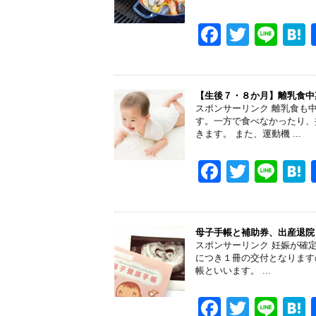
o
o
F
T
Li
k
a
wi
n
a
c
tt
e
e
er
【生後７・８か月】離乳食中
スポンサーリンク 離乳食も
b
す。一方で食べなかったり、
きます。 また、運動機 ...
o
o
F
T
Li
k
a
wi
n
a
c
tt
e
e
er
母子手帳と補助券、出産退院
スポンサーリンク 妊娠が確
b
につき１冊の交付となります
帳といいます。 ...
o
o
F
T
Li