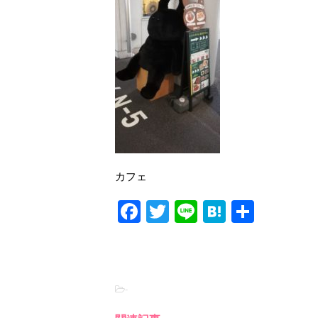
カフェ
F
T
Li
H
共
a
wi
n
at
有
c
tt
e
e
e
er
n
-
b
a