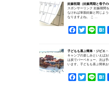
e
er
妊娠初期（妊娠周期と母子の
スポンサーリンク 妊娠期間
b
なければ単胎妊娠と同じよう
なりますよね。 こ ...
o
o
F
T
Li
k
a
wi
n
a
c
tt
e
e
er
子どもも喜ぶ簡単・ジビエ・
キャンプの楽しみといえばお
b
は炭でバーベキュー、次は手
います。子どもも喜ぶ簡単お
o
o
F
T
Li
k
a
wi
n
a
c
tt
e
e
er
b