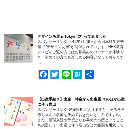
デザインあ展 inTokyo に行ってみました
スポンサーリンク 2018年7月19日から日本科学未来
館で 'デザインあ展' が開催されています。NHK教育
テレビをご覧の方にはお馴染みのコーナーが体験で
き、初めての方でも楽しめる内容となっております
...
F
T
Li
H
共
a
wi
n
at
有
c
tt
e
e
e
er
n
【出産手続き】出産一時金から出生届 そのほか出産
に伴う届出
b
a
スポンサーリンク 妊娠後期に入りますと、そろそろ
赤ちゃんの名前を決めておきたいところですよね。
o
また、管理入院や予想よりも早めの出産ということ
も想定して、出産に伴う届出などの書類も用意して