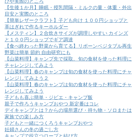
びや実際のところ
【生後１か月】睡眠・授乳間隔・ミルクの量・体重・外出
目安と実際のところ
【簡単レザークラフト】子ども向け １００円ショップと
革はぎれで作るキーホルダー
【メスティン】２合炊きサイズが調理しやすい カインズ
と１００円ショップでギア調達
【食べ終わった野菜から育てる】リボーンベジタブル再生
野菜は簡単 節約 自由研究にも
【山菜料理】キャンプ先で採取。旬の食材を使った料理に
チャレンジしてみよう
【山菜料理】春のキャンプは旬の食材を使った料理にチャ
レンジしてみよう２
【山菜料理】春のキャンプは旬の食材を使った料理にチャ
レンジしてみよう
子どもも喜ぶ簡単・ジビエ・キャンプ飯
親子で作ろうキャンプおやつ 新定番はコレ
デイキャンプとは？からの場所選び・持ち物・ソロまたは
家族での楽しみ方
子どもと一緒につくろうキャンプおやつ
妊婦さんの冬の過ごし方
キャンプで役立つロープと結び方