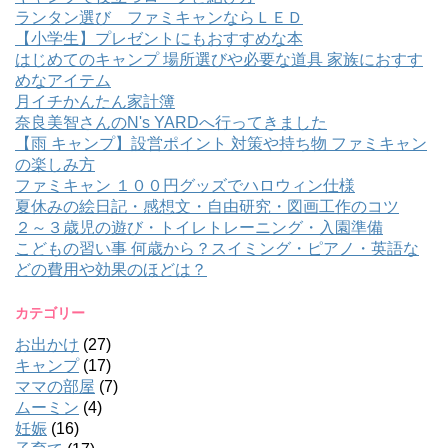
ランタン選び ファミキャンならＬＥＤ
【小学生】プレゼントにもおすすめな本
はじめてのキャンプ 場所選びや必要な道具 家族におすす
めなアイテム
月イチかんたん家計簿
奈良美智さんのN's YARDへ行ってきました
【雨 キャンプ】設営ポイント 対策や持ち物 ファミキャン
の楽しみ方
ファミキャン １００円グッズでハロウィン仕様
夏休みの絵日記・感想文・自由研究・図画工作のコツ
２～３歳児の遊び・トイレトレーニング・入園準備
こどもの習い事 何歳から？スイミング・ピアノ・英語な
どの費用や効果のほどは？
カテゴリー
お出かけ
(27)
キャンプ
(17)
ママの部屋
(7)
ムーミン
(4)
妊娠
(16)