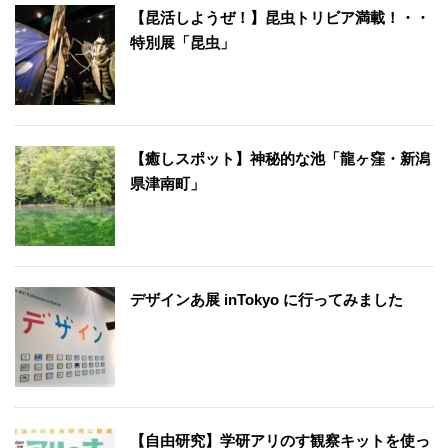
【昆活しようぜ！】昆虫トリビア満載！・・
特別展「昆虫」
【癒しスポット】神秘的な池「龍ヶ窪・新潟
県津南町」
デザインあ展 inTokyo に行ってみました
【自由研究】学研アリのす観察キットを使っ