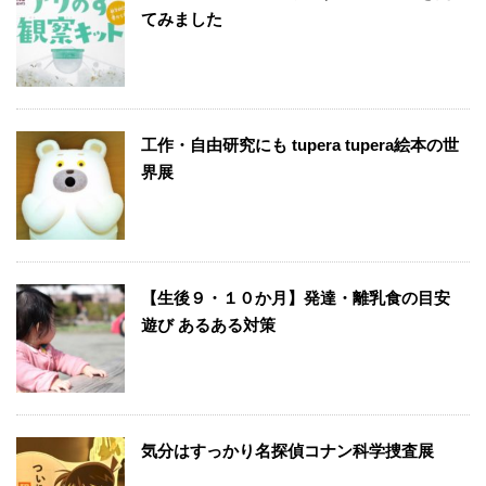
てみました
工作・自由研究にも tupera tupera絵本の世
界展
【生後９・１０か月】発達・離乳食の目安
遊び あるある対策
気分はすっかり名探偵コナン科学捜査展