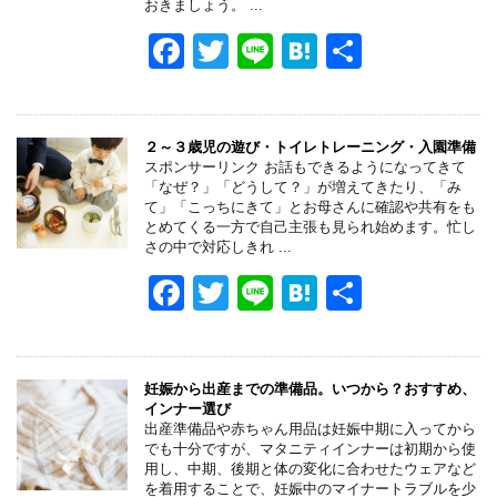
o
おきましょう。 ...
k
F
T
Li
H
共
a
wi
n
at
有
c
tt
e
e
e
er
n
２～３歳児の遊び・トイレトレーニング・入園準備
スポンサーリンク お話もできるようになってきて
b
a
「なぜ？」「どうして？」が増えてきたり、「み
て」「こっちにきて」とお母さんに確認や共有をも
o
とめてくる一方で自己主張も見られ始めます。忙し
さの中で対応しきれ ...
o
F
T
Li
H
共
k
a
wi
n
at
有
c
tt
e
e
e
er
n
妊娠から出産までの準備品。いつから？おすすめ、
インナー選び
b
a
出産準備品や赤ちゃん用品は妊娠中期に入ってから
でも十分ですが、マタニティインナーは初期から使
o
用し、中期、後期と体の変化に合わせたウェアなど
を着用することで、妊娠中のマイナートラブルを少