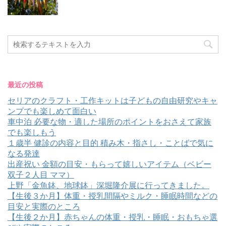
最近の投稿
セリアのクラフト・工作キットは子どもの自由研究やキャ
ンプでも楽しめて面白い
車中泊 必要な物・適した場所のポイントをおさえて家族
でも楽しもう
１歳半 健診の内容と目的 積み木・指さし・ことばで気に
なる発達
出産祝い 金額の目安・もらって嬉しいアイテム（ベビー
双子２人目 ママ）
上野「金魚鉢、地球鉢」深堀隆介展に行ってきました。
【生後３か月】体重・授乳間隔やミルク・睡眠時間などの
目安と実際のところ
【生後２か月】赤ちゃんの体重・授乳・睡眠・おもちゃ選