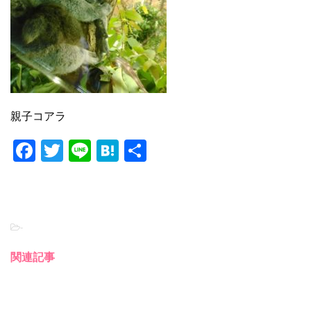
親子コアラ
F
T
Li
H
共
a
wi
n
at
有
c
tt
e
e
e
er
n
-
b
a
o
関連記事
o
k