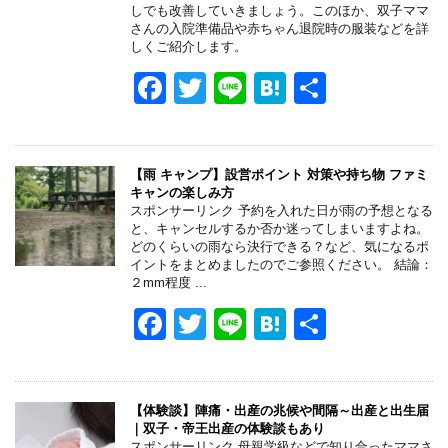
o
しでも改善していきましょう。このほか、双子ママ
さんの入院準備品や赤ちゃん退院時の服装などを詳
k
しくご紹介します。
F
T
Li
H
共
a
wi
n
at
有
c
tt
e
e
e
er
n
【雨 キャンプ】設営ポイント 対策や持ち物 ファミ
キャンの楽しみ方
b
a
スポンサーリンク 予約を入れた日が雨の予想となる
と、キャンセルするか否か迷ってしまいますよね。
o
どのくらいの雨なら決行できる？など、気になるポ
イントをまとめましたのでご参照ください。 結論：
o
２mm程度 ...
k
F
T
Li
H
共
a
wi
n
at
有
c
tt
e
e
e
er
n
【体験談】陣痛・出産の兆候や間隔～出産と出生届
｜双子・帝王出産の体験談もあり
スポンサーリンク 母親学級などで知り合ったママさ