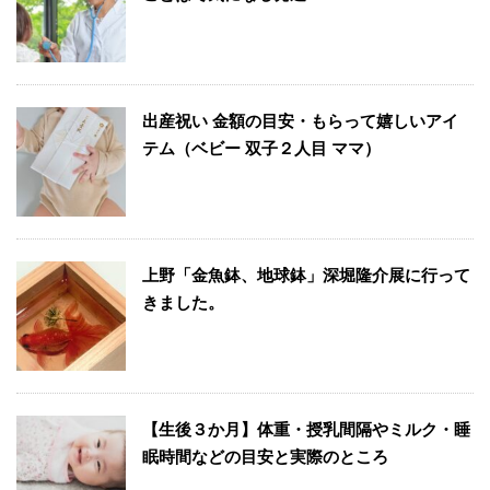
出産祝い 金額の目安・もらって嬉しいアイ
テム（ベビー 双子２人目 ママ）
上野「金魚鉢、地球鉢」深堀隆介展に行って
きました。
【生後３か月】体重・授乳間隔やミルク・睡
眠時間などの目安と実際のところ