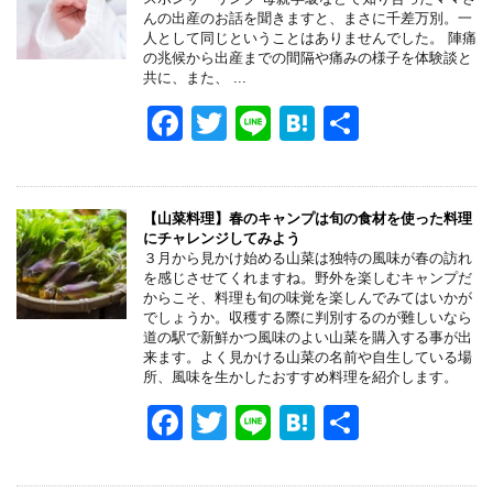
b
a
んの出産のお話を聞きますと、まさに千差万別。一
o
人として同じということはありませんでした。 陣痛
の兆候から出産までの間隔や痛みの様子を体験談と
o
共に、また、 ...
k
F
T
Li
H
共
a
wi
n
at
有
c
tt
e
e
e
er
n
【山菜料理】春のキャンプは旬の食材を使った料理
にチャレンジしてみよう
b
a
３月から見かけ始める山菜は独特の風味が春の訪れ
を感じさせてくれますね。野外を楽しむキャンプだ
o
からこそ、料理も旬の味覚を楽しんでみてはいかが
でしょうか。収穫する際に判別するのが難しいなら
o
道の駅で新鮮かつ風味のよい山菜を購入する事が出
来ます。よく見かける山菜の名前や自生している場
k
所、風味を生かしたおすすめ料理を紹介します。
F
T
Li
H
共
a
wi
n
at
有