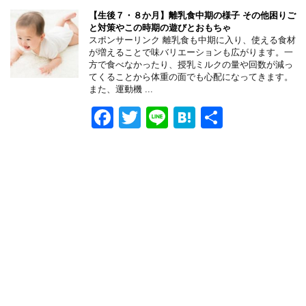
c
tt
e
e
e
er
n
【生後７・８か月】離乳食中期の様子 その他困りご
と対策やこの時期の遊びとおもちゃ
b
a
スポンサーリンク 離乳食も中期に入り、使える食材
が増えることで味バリエーションも広がります。一
o
方で食べなかったり、授乳ミルクの量や回数が減っ
てくることから体重の面でも心配になってきます。
o
また、運動機 ...
k
F
T
Li
H
共
a
wi
n
at
有
c
tt
e
e
e
er
n
b
a
o
o
k