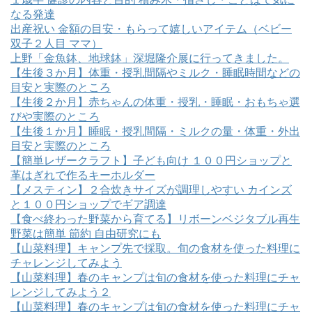
なる発達
出産祝い 金額の目安・もらって嬉しいアイテム（ベビー
双子２人目 ママ）
上野「金魚鉢、地球鉢」深堀隆介展に行ってきました。
【生後３か月】体重・授乳間隔やミルク・睡眠時間などの
目安と実際のところ
【生後２か月】赤ちゃんの体重・授乳・睡眠・おもちゃ選
びや実際のところ
【生後１か月】睡眠・授乳間隔・ミルクの量・体重・外出
目安と実際のところ
【簡単レザークラフト】子ども向け １００円ショップと
革はぎれで作るキーホルダー
【メスティン】２合炊きサイズが調理しやすい カインズ
と１００円ショップでギア調達
【食べ終わった野菜から育てる】リボーンベジタブル再生
野菜は簡単 節約 自由研究にも
【山菜料理】キャンプ先で採取。旬の食材を使った料理に
チャレンジしてみよう
【山菜料理】春のキャンプは旬の食材を使った料理にチャ
レンジしてみよう２
【山菜料理】春のキャンプは旬の食材を使った料理にチャ