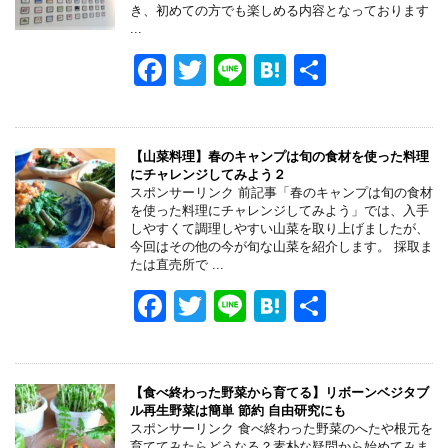
o
き、初めての方でも楽しめる内容となっております
...
o
F
T
Li
H
共
k
a
wi
n
at
有
c
tt
e
e
e
er
n
【山菜料理】春のキャンプは旬の食材を使った料理
にチャレンジしてみよう２
b
a
スポンサーリンク 前記事「春のキャンプは旬の食材
を使った料理にチャレンジしてみよう」では、入手
o
しやすくて調理しやすい山菜を取り上げましたが、
今回はその他の今が旬な山菜を紹介します。 採取ま
o
たは直売所で ...
k
F
T
Li
H
共
a
wi
n
at
有
c
tt
e
e
e
er
n
【食べ終わった野菜から育てる】リボーンベジタブ
ル再生野菜は簡単 節約 自由研究にも
b
a
スポンサーリンク 食べ終わった野菜のへたや根元を
育ててみたらどうなる？素朴な疑問から始めてみま