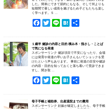
o
した。簡単にできて節約にもなる、そして何よりも
短期間で著しい成長を遂げるため子どもたちも楽し
o
く学べます。Ｓ ...
k
F
T
Li
H
共
a
wi
n
at
有
c
tt
e
e
e
er
n
１歳半 健診の内容と目的 積み木・指さし・ことば
で気になる発達
b
a
スポンサーリンク 健診項目で不安になったり、会場
には発育や発達の早いお子さんもいてショックを受
o
けたという声もあります。 事前に発達の目安や健診
の内容・目的を知っておくと落ち着いて受診できま
o
すし、聞き取 ...
k
F
T
Li
H
共
a
wi
n
at
有
c
tt
e
e
e
er
n
母子手帳と補助券、出産退院までの費用
スポンサーリンク 妊娠が確定しましたら、母子手帳