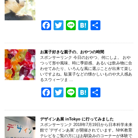
F
T
Li
H
共
a
wi
n
at
有
c
tt
e
e
e
er
n
お菓子好きな親子の、おやつの時間
スポンサーリンク 今日のおやつ、何にしよ。 おや
b
a
つって形や風味、時に季節感、あるいは飲み物に合
わせてみたり、いろんな風に選ぶことが出来て楽し
o
いですよね。駄菓子などの懐かしいものや大人感あ
るスウィーツま ...
o
F
T
Li
H
共
k
a
wi
n
at
有
c
tt
e
e
e
er
n
デザインあ展 inTokyo に行ってみました
スポンサーリンク 2018年7月19日から日本科学未来
b
a
館で 'デザインあ展' が開催されています。NHK教育
テレビをご覧の方にはお馴染みのコーナーが体験で