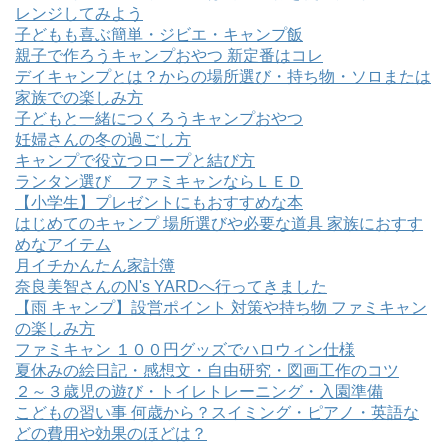
レンジしてみよう
子どもも喜ぶ簡単・ジビエ・キャンプ飯
親子で作ろうキャンプおやつ 新定番はコレ
デイキャンプとは？からの場所選び・持ち物・ソロまたは
家族での楽しみ方
子どもと一緒につくろうキャンプおやつ
妊婦さんの冬の過ごし方
キャンプで役立つロープと結び方
ランタン選び ファミキャンならＬＥＤ
【小学生】プレゼントにもおすすめな本
はじめてのキャンプ 場所選びや必要な道具 家族におすす
めなアイテム
月イチかんたん家計簿
奈良美智さんのN's YARDへ行ってきました
【雨 キャンプ】設営ポイント 対策や持ち物 ファミキャン
の楽しみ方
ファミキャン １００円グッズでハロウィン仕様
夏休みの絵日記・感想文・自由研究・図画工作のコツ
２～３歳児の遊び・トイレトレーニング・入園準備
こどもの習い事 何歳から？スイミング・ピアノ・英語な
どの費用や効果のほどは？