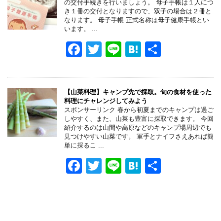
b
a
の交付手続きを行いましょう。 母子手帳は１人につ
き１冊の交付となりますので、双子の場合は２冊と
o
なります。 母子手帳 正式名称は母子健康手帳とい
います。 ...
o
F
T
Li
H
共
k
a
wi
n
at
有
c
tt
e
e
e
er
n
【山菜料理】キャンプ先で採取。旬の食材を使った
料理にチャレンジしてみよう
b
a
スポンサーリンク 春から初夏までのキャンプは過ご
しやすく、また、山菜も豊富に採取できます。 今回
o
紹介するのは山間や高原などのキャンプ場周辺でも
見つけやすい山菜です。 軍手とナイフさえあれば簡
o
単に採るこ ...
k
F
T
Li
H
共
a
wi
n
at
有
c
tt
e
e
e
er
n