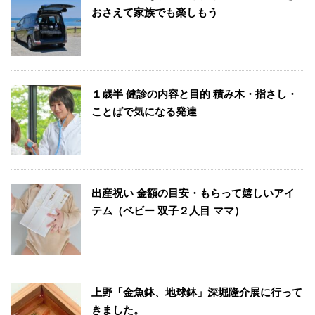
おさえて家族でも楽しもう
１歳半 健診の内容と目的 積み木・指さし・
ことばで気になる発達
出産祝い 金額の目安・もらって嬉しいアイ
テム（ベビー 双子２人目 ママ）
上野「金魚鉢、地球鉢」深堀隆介展に行って
きました。