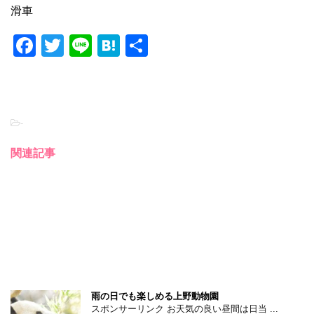
滑車
F
T
Li
H
共
a
wi
n
at
有
c
tt
e
e
e
er
n
-
b
a
o
関連記事
o
k
雨の日でも楽しめる上野動物園
スポンサーリンク お天気の良い昼間は日当 ...