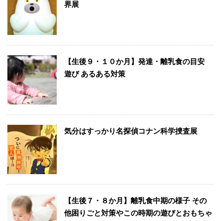
界展
【生後９・１０か月】発達・離乳食の目安
遊び あるある対策
気分はすっかり名探偵コナン科学捜査展
【生後７・８か月】離乳食中期の様子 その
他困りごと対策やこの時期の遊びとおもちゃ