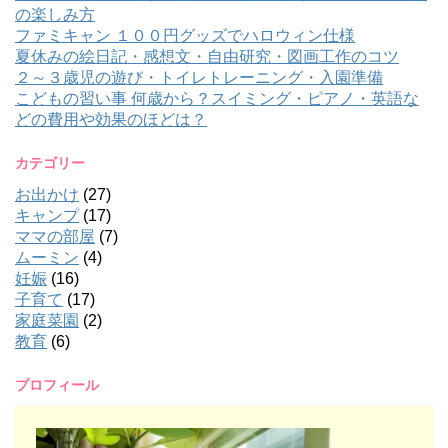
の楽しみ方
ファミキャン １００円グッズでハロウィン仕様
夏休みの絵日記・感想文・自由研究・図画工作のコツ
２～３歳児の遊び・トイレトレーニング・入園準備
こどもの習い事 何歳から？スイミング・ピアノ・英語な
どの費用や効果のほどは？
カテゴリー
お出かけ
(27)
キャンプ
(17)
ママの部屋
(7)
ムーミン
(4)
妊娠
(16)
子育て
(17)
家庭菜園
(2)
教育
(6)
プロフィール