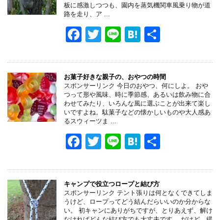
o
板に感激しつつも、園内を蒸気機関車風乗り物が道
路を走り、ア ...
o
F
T
Li
H
共
k
a
wi
n
at
有
c
tt
e
e
e
er
n
お菓子好きな親子の、おやつの時間
スポンサーリンク 今日のおやつ、何にしよ。 おや
b
a
つって形や風味、時に季節感、あるいは飲み物に合
わせてみたり、いろんな風に選ぶことが出来て楽し
o
いですよね。駄菓子などの懐かしいものや大人感あ
るスウィーツま ...
o
F
T
Li
H
共
k
a
wi
n
at
有
c
tt
e
e
e
er
n
キャンプで役立つロープと結び方
スポンサーリンク テント張りは何となくできてしま
b
a
うけど、ロープってどう結んだらいいのか分からな
い。 初キャンにありがちですが、とりあえず、解け
なければどんな結び方でも大丈夫です。 だけど、緩