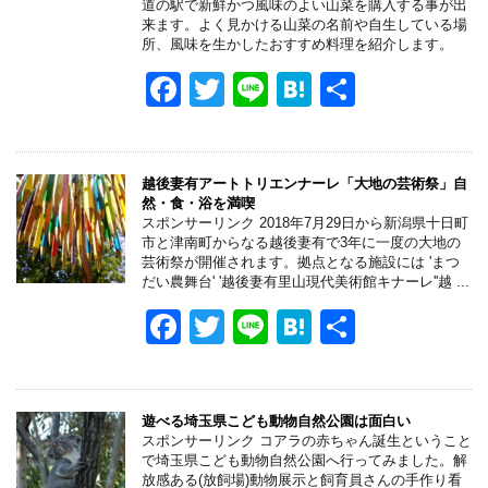
o
道の駅で新鮮かつ風味のよい山菜を購入する事が出
来ます。よく見かける山菜の名前や自生している場
k
所、風味を生かしたおすすめ料理を紹介します。
F
T
Li
H
共
a
wi
n
at
有
c
tt
e
e
e
er
n
越後妻有アートトリエンナーレ「大地の芸術祭」自
然・食・浴を満喫
b
a
スポンサーリンク 2018年7月29日から新潟県十日町
市と津南町からなる越後妻有で3年に一度の大地の
o
芸術祭が開催されます。拠点となる施設には 'まつ
だい農舞台' '越後妻有里山現代美術館キナーレ''越 ...
o
F
T
Li
H
共
k
a
wi
n
at
有
c
tt
e
e
e
er
n
遊べる埼玉県こども動物自然公園は面白い
スポンサーリンク コアラの赤ちゃん誕生ということ
b
a
で埼玉県こども動物自然公園へ行ってみました。解
放感ある(放飼場)動物展示と飼育員さんの手作り看