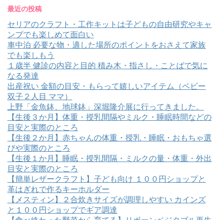
最近の投稿
セリアのクラフト・工作キットは子どもの自由研究やキャ
ンプでも楽しめて面白い
車中泊 必要な物・適した場所のポイントをおさえて家族
でも楽しもう
１歳半 健診の内容と目的 積み木・指さし・ことばで気に
なる発達
出産祝い 金額の目安・もらって嬉しいアイテム（ベビー
双子２人目 ママ）
上野「金魚鉢、地球鉢」深堀隆介展に行ってきました。
【生後３か月】体重・授乳間隔やミルク・睡眠時間などの
目安と実際のところ
【生後２か月】赤ちゃんの体重・授乳・睡眠・おもちゃ選
びや実際のところ
【生後１か月】睡眠・授乳間隔・ミルクの量・体重・外出
目安と実際のところ
【簡単レザークラフト】子ども向け １００円ショップと
革はぎれで作るキーホルダー
【メスティン】２合炊きサイズが調理しやすい カインズ
と１００円ショップでギア調達