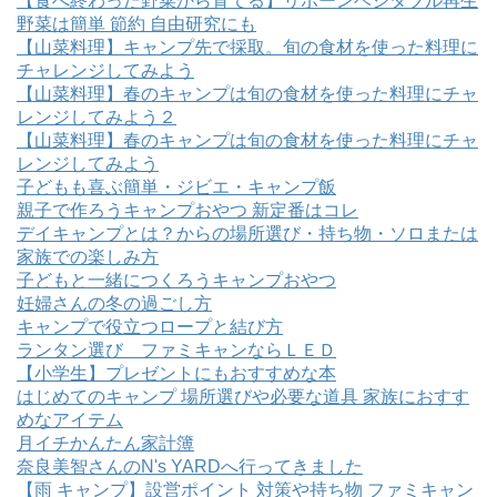
【食べ終わった野菜から育てる】リボーンベジタブル再生
野菜は簡単 節約 自由研究にも
【山菜料理】キャンプ先で採取。旬の食材を使った料理に
チャレンジしてみよう
【山菜料理】春のキャンプは旬の食材を使った料理にチャ
レンジしてみよう２
【山菜料理】春のキャンプは旬の食材を使った料理にチャ
レンジしてみよう
子どもも喜ぶ簡単・ジビエ・キャンプ飯
親子で作ろうキャンプおやつ 新定番はコレ
デイキャンプとは？からの場所選び・持ち物・ソロまたは
家族での楽しみ方
子どもと一緒につくろうキャンプおやつ
妊婦さんの冬の過ごし方
キャンプで役立つロープと結び方
ランタン選び ファミキャンならＬＥＤ
【小学生】プレゼントにもおすすめな本
はじめてのキャンプ 場所選びや必要な道具 家族におすす
めなアイテム
月イチかんたん家計簿
奈良美智さんのN's YARDへ行ってきました
【雨 キャンプ】設営ポイント 対策や持ち物 ファミキャン