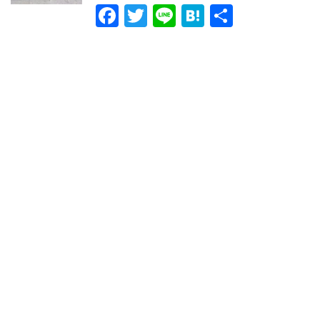
o
F
T
Li
H
共
k
a
wi
n
at
有
c
tt
e
e
e
er
n
b
a
o
o
k