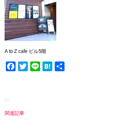
A to Z cafe ビル5階
F
T
Li
H
共
a
wi
n
at
有
c
tt
e
e
e
er
n
-
b
a
o
関連記事
o
k