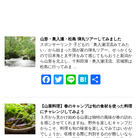
山形・奥入瀬・松島 弾丸ツアーしてみました
スポンサーリンク 子どもの「奥入瀬渓流みてみた
い」から始まった我が家の弾丸ツアー。せっかくな
ので日本海と太平洋をみて感じてもらおうと新潟か
ら山形を北上し、十和田湖・奥入瀬渓流、宮城県は
松島に行ってみま ...
F
T
Li
H
共
a
wi
n
at
有
c
tt
e
e
e
er
n
【山菜料理】春のキャンプは旬の食材を使った料理
にチャレンジしてみよう
b
a
３月から見かけ始める山菜は独特の風味が春の訪れ
を感じさせてくれますね。野外を楽しむキャンプだ
o
からこそ、料理も旬の味覚を楽しんでみてはいかが
でしょうか。収穫する際に判別するのが難しいなら