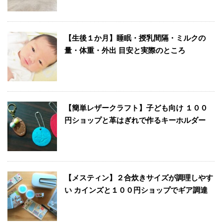
【生後１か月】睡眠・授乳間隔・ミルクの
量・体重・外出 目安と実際のところ
【簡単レザークラフト】子ども向け １００
円ショップと革はぎれで作るキーホルダー
【メスティン】２合炊きサイズが調理しやす
い カインズと１００円ショップでギア調達