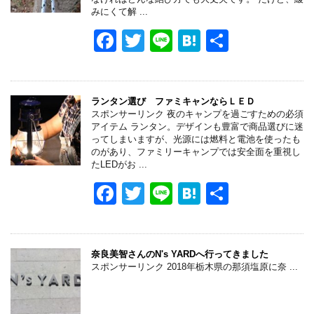
o
みにくて解 ...
o
F
T
Li
H
共
k
a
wi
n
at
有
c
tt
e
e
e
er
n
ランタン選び ファミキャンならＬＥＤ
スポンサーリンク 夜のキャンプを過ごすための必須
b
a
アイテム ランタン。デザインも豊富で商品選びに迷
ってしまいますが、光源には燃料と電池を使ったも
o
のがあり、ファミリーキャンプでは安全面を重視し
たLEDがお ...
o
F
T
Li
H
共
k
a
wi
n
at
有
c
tt
e
e
e
er
n
奈良美智さんのN's YARDへ行ってきました
スポンサーリンク 2018年栃木県の那須塩原に奈 ...
b
a
o