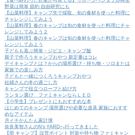
【食べ終わった野菜から育てる】リボーンベジタブル再生
野菜は簡単 節約 自由研究にも
【山菜料理】キャンプ先で採取。旬の食材を使った料理に
チャレンジしてみよう
【山菜料理】春のキャンプは旬の食材を使った料理にチャ
レンジしてみよう２
【山菜料理】春のキャンプは旬の食材を使った料理にチャ
レンジしてみよう
子どもも喜ぶ簡単・ジビエ・キャンプ飯
親子で作ろうキャンプおやつ 新定番はコレ
デイキャンプとは？からの場所選び・持ち物・ソロまたは
家族での楽しみ方
子どもと一緒につくろうキャンプおやつ
妊婦さんの冬の過ごし方
キャンプで役立つロープと結び方
ランタン選び ファミキャンならＬＥＤ
【小学生】プレゼントにもおすすめな本
はじめてのキャンプ 場所選びや必要な道具 家族におすす
めなアイテム
月イチかんたん家計簿
奈良美智さんのN's YARDへ行ってきました
【雨 キャンプ】設営ポイント 対策や持ち物 ファミキャン