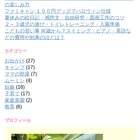
の楽しみ方
ファミキャン １００円グッズでハロウィン仕様
夏休みの絵日記・感想文・自由研究・図画工作のコツ
２～３歳児の遊び・トイレトレーニング・入園準備
こどもの習い事 何歳から？スイミング・ピアノ・英語な
どの費用や効果のほどは？
カテゴリー
お出かけ
(27)
キャンプ
(17)
ママの部屋
(7)
ムーミン
(4)
妊娠
(16)
子育て
(17)
家庭菜園
(2)
教育
(6)
プロフィール