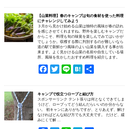
a
wi
n
at
有
c
tt
e
e
e
er
n
【山菜料理】春のキャンプは旬の食材を使った料理
にチャレンジしてみよう
b
a
３月から見かけ始める山菜は独特の風味が春の訪れ
を感じさせてくれますね。野外を楽しむキャンプだ
o
からこそ、料理も旬の味覚を楽しんでみてはいかが
でしょうか。収穫する際に判別するのが難しいなら
o
道の駅で新鮮かつ風味のよい山菜を購入する事が出
来ます。よく見かける山菜の名前や自生している場
k
所、風味を生かしたおすすめ料理を紹介します。
F
T
Li
H
共
a
wi
n
at
有
c
tt
e
e
e
er
n
キャンプで役立つロープと結び方
スポンサーリンク テント張りは何となくできてしま
b
a
うけど、ロープってどう結んだらいいのか分からな
い。 初キャンにありがちですが、とりあえず、解け
o
なければどんな結び方でも大丈夫です。 だけど、緩
みにくて解 ...
o