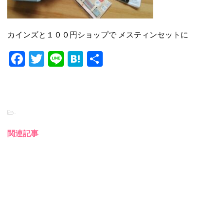
カインズと１００円ショップで メスティンセットに
F
T
Li
H
共
a
wi
n
at
有
c
tt
e
e
e
er
n
-
b
a
o
関連記事
o
k