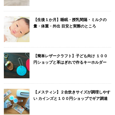
【生後１か月】睡眠・授乳間隔・ミルクの
量・体重・外出 目安と実際のところ
【簡単レザークラフト】子ども向け １００
円ショップと革はぎれで作るキーホルダー
【メスティン】２合炊きサイズが調理しやす
い カインズと１００円ショップでギア調達