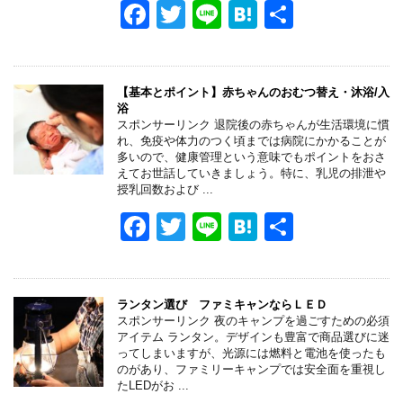
k
F
T
Li
H
共
a
wi
n
at
有
c
tt
e
e
e
er
n
【基本とポイント】赤ちゃんのおむつ替え・沐浴/入
浴
b
a
スポンサーリンク 退院後の赤ちゃんが生活環境に慣
れ、免疫や体力のつく頃までは病院にかかることが
o
多いので、健康管理という意味でもポイントをおさ
えてお世話していきましょう。特に、乳児の排泄や
o
授乳回数および ...
k
F
T
Li
H
共
a
wi
n
at
有
c
tt
e
e
e
er
n
ランタン選び ファミキャンならＬＥＤ
スポンサーリンク 夜のキャンプを過ごすための必須
b
a
アイテム ランタン。デザインも豊富で商品選びに迷
ってしまいますが、光源には燃料と電池を使ったも
o
のがあり、ファミリーキャンプでは安全面を重視し
たLEDがお ...
o