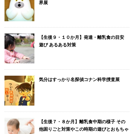
界展
【生後９・１０か月】発達・離乳食の目安
遊び あるある対策
気分はすっかり名探偵コナン科学捜査展
【生後７・８か月】離乳食中期の様子 その
他困りごと対策やこの時期の遊びとおもちゃ