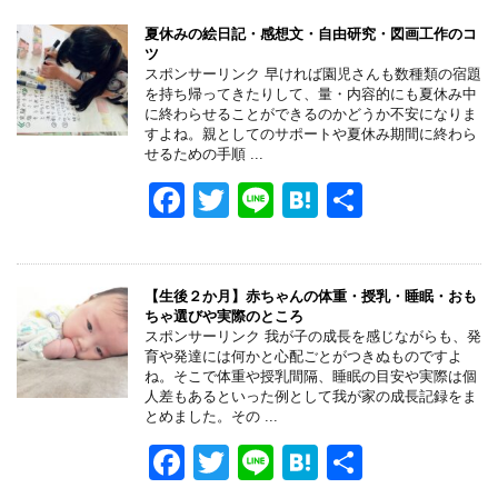
夏休みの絵日記・感想文・自由研究・図画工作のコ
ツ
スポンサーリンク 早ければ園児さんも数種類の宿題
を持ち帰ってきたりして、量・内容的にも夏休み中
に終わらせることができるのかどうか不安になりま
すよね。親としてのサポートや夏休み期間に終わら
せるための手順 ...
F
T
Li
H
共
a
wi
n
at
有
c
tt
e
e
e
er
n
【生後２か月】赤ちゃんの体重・授乳・睡眠・おも
ちゃ選びや実際のところ
b
a
スポンサーリンク 我が子の成長を感じながらも、発
育や発達には何かと心配ごとがつきぬものですよ
o
ね。そこで体重や授乳間隔、睡眠の目安や実際は個
人差もあるといった例として我が家の成長記録をま
o
とめました。その ...
k
F
T
Li
H
共