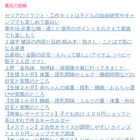
最近の投稿
セリアのクラフト・工作キットは子どもの自由研究やキャ
ンプでも楽しめて面白い
車中泊 必要な物・適した場所のポイントをおさえて家族
でも楽しもう
１歳半 健診の内容と目的 積み木・指さし・ことばで気に
なる発達
出産祝い 金額の目安・もらって嬉しいアイテム（ベビー
双子２人目 ママ）
上野「金魚鉢、地球鉢」深堀隆介展に行ってきました。
【生後３か月】体重・授乳間隔やミルク・睡眠時間などの
目安と実際のところ
【生後２か月】赤ちゃんの体重・授乳・睡眠・おもちゃ選
びや実際のところ
【生後１か月】睡眠・授乳間隔・ミルクの量・体重・外出
目安と実際のところ
【簡単レザークラフト】子ども向け １００円ショップと
革はぎれで作るキーホルダー
【メスティン】２合炊きサイズが調理しやすい カインズ
と１００円ショップでギア調達