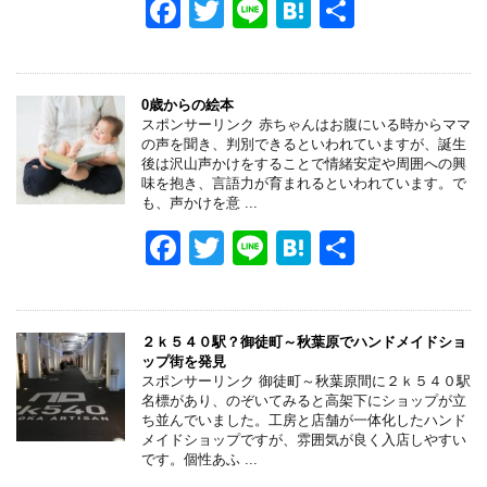
F
T
Li
H
共
k
a
wi
n
at
有
c
tt
e
e
e
er
n
0歳からの絵本
スポンサーリンク 赤ちゃんはお腹にいる時からママ
b
a
の声を聞き、判別できるといわれていますが、誕生
後は沢山声かけをすることで情緒安定や周囲への興
o
味を抱き、言語力が育まれるといわれています。で
も、声かけを意 ...
o
F
T
Li
H
共
k
a
wi
n
at
有
c
tt
e
e
e
er
n
２ｋ５４０駅？御徒町～秋葉原でハンドメイドショ
ップ街を発見
b
a
スポンサーリンク 御徒町～秋葉原間に２ｋ５４０駅
名標があり、のぞいてみると高架下にショップが立
o
ち並んでいました。工房と店舗が一体化したハンド
メイドショップですが、雰囲気が良く入店しやすい
o
です。個性あふ ...