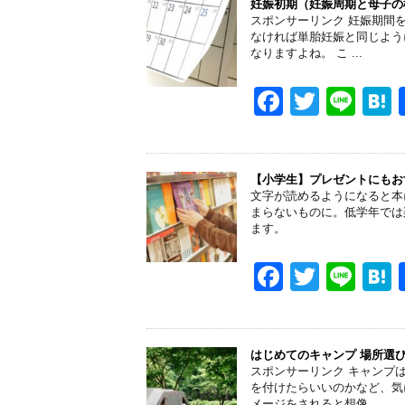
e
er
妊娠初期（妊娠周期と母子の
スポンサーリンク 妊娠期間
b
なければ単胎妊娠と同じよう
なりますよね。 こ ...
o
o
F
T
Li
k
a
wi
n
a
c
tt
e
e
er
【小学生】プレゼントにもお
文字が読めるようになると本
b
まらないものに。低学年では
ます。
o
o
F
T
Li
k
a
wi
n
a
c
tt
e
e
er
はじめてのキャンプ 場所選
スポンサーリンク キャンプ
b
を付けたらいいのかなど、気
メージをされると想像 ...