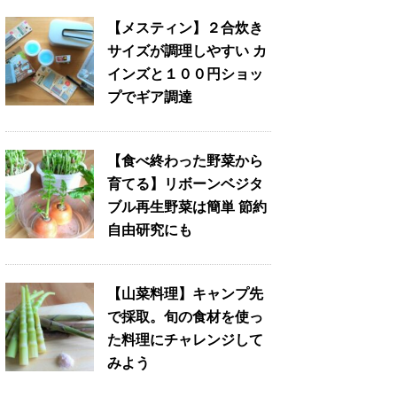
【メスティン】２合炊き
サイズが調理しやすい カ
インズと１００円ショッ
プでギア調達
【食べ終わった野菜から
育てる】リボーンベジタ
ブル再生野菜は簡単 節約
自由研究にも
【山菜料理】キャンプ先
で採取。旬の食材を使っ
た料理にチャレンジして
みよう