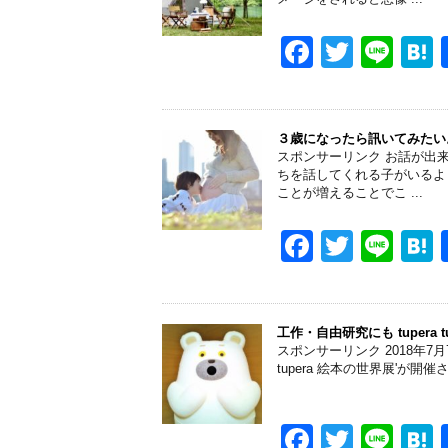
o
o
F
T
Li
k
a
wi
n
a
c
tt
e
e
er
３歳になったら訊いてみたい
スポンサーリンク お話が出
b
ちを話してくれる子がいるよ
ことが増えることでこ ...
o
o
F
T
Li
k
a
wi
n
a
c
tt
e
e
er
工作・自由研究にも tupera 
スポンサーリンク 2018年7月
b
tupera 絵本の世界展'が開催
o
o
F
T
Li