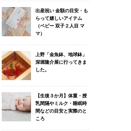
出産祝い 金額の目安・も
らって嬉しいアイテム
（ベビー 双子２人目 マ
マ）
上野「金魚鉢、地球鉢」
深堀隆介展に行ってきま
した。
【生後３か月】体重・授
乳間隔やミルク・睡眠時
間などの目安と実際のと
ころ