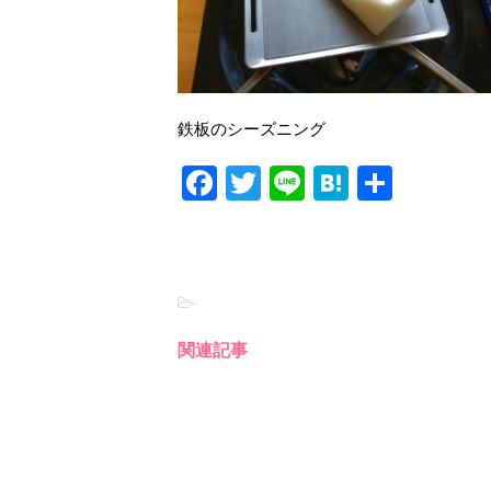
鉄板のシーズニング
F
T
Li
H
共
a
wi
n
at
有
c
tt
e
e
e
er
n
-
b
a
o
関連記事
o
k