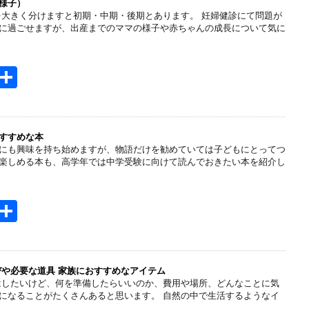
n
様子）
を大きく分けますと初期・中期・後期とあります。 妊婦健診にて問題が
a
に過ごせますが、出産までのママの様子や赤ちゃんの成長について気に
H
共
t
有
e
n
すすめな本
にも興味を持ち始めますが、物語だけを勧めていては子どもにとってつ
a
楽しめる本も、高学年では中学受験に向けて読んでおきたい本を紹介し
H
共
t
有
e
n
びや必要な道具 家族におすすめなアイテム
はしたいけど、何を準備したらいいのか、費用や場所、どんなことに気
a
になることがたくさんあると思います。 自然の中で生活するようなイ