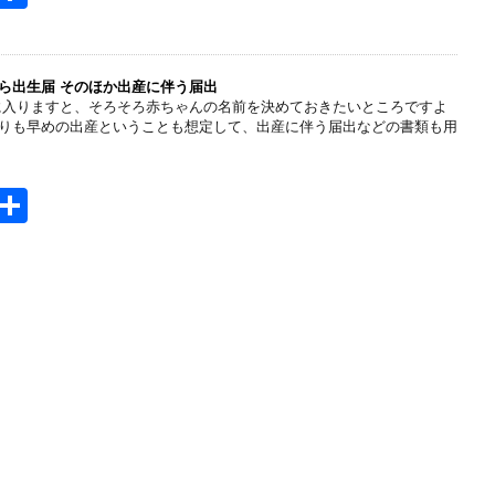
t
有
e
n
ら出生届 そのほか出産に伴う届出
に入りますと、そろそろ赤ちゃんの名前を決めておきたいところですよ
a
りも早めの出産ということも想定して、出産に伴う届出などの書類も用
H
共
t
有
e
n
a