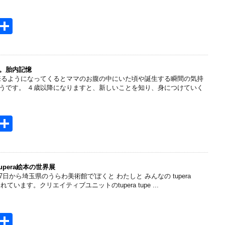
H
共
t
有
e
n
。胎内記憶
来るようになってくるとママのお腹の中にいた頃や誕生する瞬間の気持
a
うです。 ４歳以降になりますと、新しいことを知り、身につけていく
H
共
t
有
e
n
tupera絵本の世界展
7日から埼玉県のうらわ美術館で'ぼくと わたしと みんなの tupera
a
されています。クリエイティブユニットのtupera tupe ...
H
共