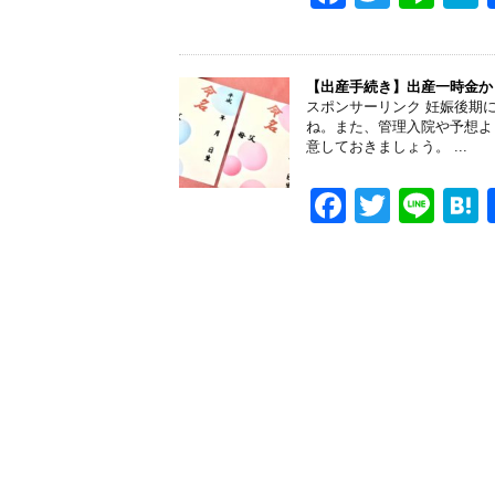
k
a
wi
n
a
c
tt
e
e
er
【出産手続き】出産一時金か
スポンサーリンク 妊娠後期
b
ね。また、管理入院や予想よ
意しておきましょう。 ...
o
o
F
T
Li
k
a
wi
n
a
c
tt
e
e
er
b
o
o
k