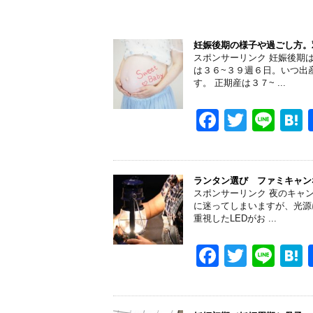
妊娠後期の様子や過ごし方。
スポンサーリンク 妊娠後期
は３６~３９週６日。いつ出
す。 正期産は３７~ ...
F
T
Li
a
wi
n
a
c
tt
e
e
er
ランタン選び ファミキャン
スポンサーリンク 夜のキャ
b
に迷ってしまいますが、光源
重視したLEDがお ...
o
o
F
T
Li
k
a
wi
n
a
c
tt
e