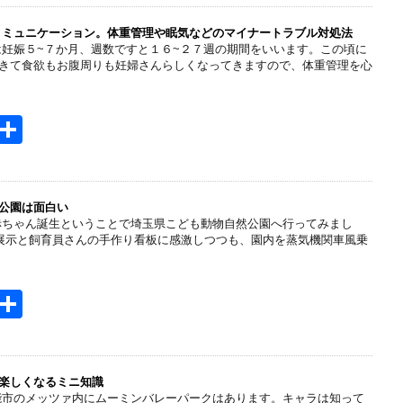
e
n
コミュニケーション。体重管理や眠気などのマイナートラブル対処法
は妊娠５~７か月、週数ですと１６~２７週の期間をいいます。この頃に
a
きて食欲もお腹周りも妊婦さんらしくなってきますので、体重管理を心
H
共
t
有
e
n
公園は面白い
赤ちゃん誕生ということで埼玉県こども動物自然公園へ行ってみまし
a
物展示と飼育員さんの手作り看板に感激しつつも、園内を蒸気機関車風乗
H
共
t
有
e
n
楽しくなるミニ知識
能市のメッツァ内にムーミンバレーパークはあります。キャラは知って