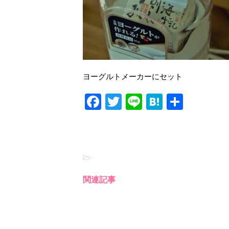
ヨーグルトメーカーにセット
F
T
Li
H
共
a
wi
n
at
有
c
tt
e
e
e
er
n
-
b
a
o
関連記事
o
k