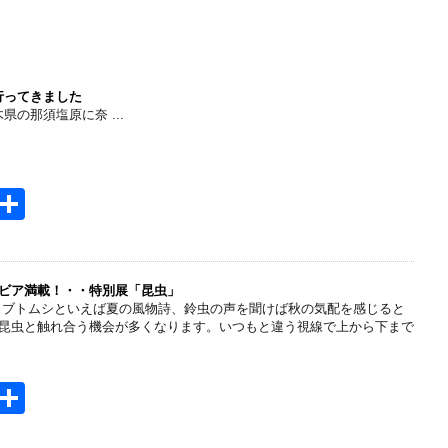
へ行ってきました
県の那須塩原に奈 ...
H
共
t
有
e
n
ビア満載！・・特別展「昆虫」
カブトムシといえば夏の風物詩、鈴虫の声を聞けば秋の気配を感じると
a
昆虫と触れ合う機会が多くなります。いつもと違う視線で上から下まで
H
共
t
有