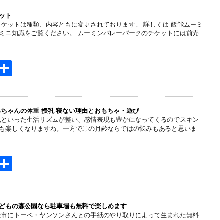
e
n
ット
チケットは種類、内容ともに変更されております。 詳しくは 飯能ムーミ
a
ミニ知識をご覧ください。 ムーミンバレーパークのチケットには前売
H
共
t
有
e
n
赤ちゃんの体重 授乳 寝ない理由とおもちゃ・遊び
乳といった生活リズムが整い、感情表現も豊かになってくるのでスキン
a
も楽しくなりますね。一方でこの月齢ならではの悩みもあると思いま
H
共
t
有
e
n
どもの森公園なら駐車場も無料で楽しめます
能市にトーベ・ヤンソンさんとの手紙のやり取りによって生まれた無料