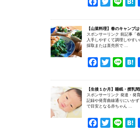
o
F
T
Li
k
a
wi
n
a
c
tt
e
e
er
【山菜料理】春のキャンプは
スポンサーリンク 前記事「
b
入手しやすくて調理しやすい
採取または直売所で ...
o
o
F
T
Li
k
a
wi
n
a
c
tt
e
e
er
【生後１か月】睡眠・授乳間
スポンサーリンク 発達・発
b
記録や発育曲線通りにいかず
で目安となる赤ちゃん ...
o
o
F
T
Li
k
a
wi
n
a