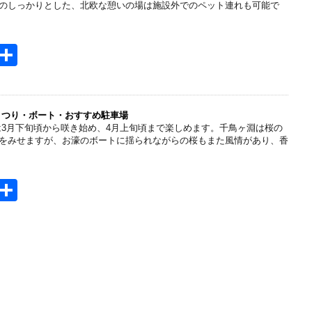
a
のしっかりとした、北欧な憩いの場は施設外でのペット連れも可能で
H
共
t
有
e
n
まつり・ボート・おすすめ駐車場
は3月下旬頃から咲き始め、4月上旬頃まで楽しめます。千鳥ヶ淵は桜の
a
をみせますが、お濠のボートに揺られながらの桜もまた風情があり、香
H
共
t
有
e
n
a