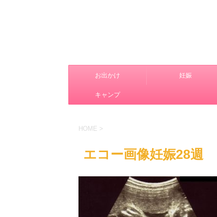
お出かけ
妊娠
キャンプ
HOME
>
エコー画像妊娠28週