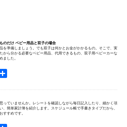
ものだけ ベビー用品と双子の場合
品を準備しましょう。でも双子は何かとお金がかかるもの。そこで、実
たから分かる必要なベビー用品、代用できるもの、双子用ベビーカーな
めました。
H
共
t
有
e
n
思っていませんか。レシートを確認しながら毎日記入したり、細かく項
a
い、簡単家計簿を紹介します。スケジュール帳で手書きタイプだから、
おすすめです。