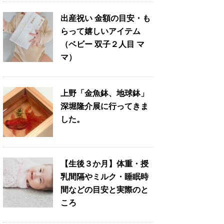
出産祝い 金額の目安・も
らって嬉しいアイテム
（ベビー 双子２人目 マ
マ）
上野「金魚鉢、地球鉢」
深堀隆介展に行ってきま
した。
【生後３か月】体重・授
乳間隔やミルク・睡眠時
間などの目安と実際のと
ころ