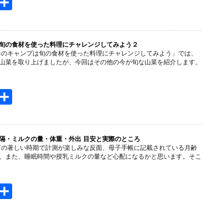
H
共
t
有
e
n
旬の食材を使った料理にチャレンジしてみよう２
春のキャンプは旬の食材を使った料理にチャレンジしてみよう」では、
a
山菜を取り上げましたが、今回はその他の今が旬な山菜を紹介します。
H
共
t
有
e
n
隔・ミルクの量・体重・外出 目安と実際のところ
育の著しい時期で計測が楽しみな反面、母子手帳に記載されている月齢
a
、また、睡眠時間や授乳ミルクの量など心配になるかと思います。そこ
H
共
t
有