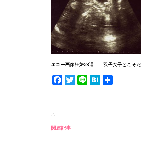
エコー画像妊娠28週 双子女子とこそだ
F
T
Li
H
共
a
wi
n
at
有
c
tt
e
e
e
er
n
-
b
a
o
関連記事
o