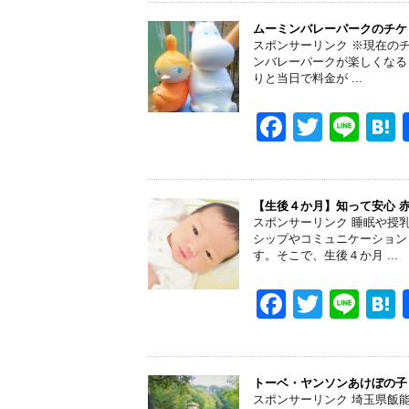
c
tt
e
e
er
ムーミンバレーパークのチケ
スポンサーリンク ※現在の
b
ンバレーパークが楽しくなる
りと当日で料金が ...
o
o
F
T
Li
k
a
wi
n
a
c
tt
e
e
er
【生後４か月】知って安心 
スポンサーリンク 睡眠や授
b
シップやコミュニケーション
す。そこで、生後４か月 ...
o
o
F
T
Li
k
a
wi
n
a
c
tt
e
e
er
トーベ・ヤンソンあけぼの子
スポンサーリンク 埼玉県飯