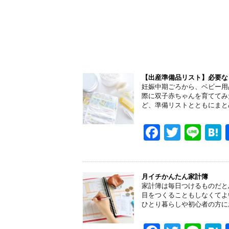
k
【出産準備品リスト】必要な
妊娠中期ごろから、ベビー用
際に双子赤ちゃんを育ててみ
ど、準備リストとともにまと
F
T
Li
a
wi
n
a
c
tt
e
e
er
月イチかんたん家計簿
家計簿は毎日つけるものだと
b
目をつくることもしなくてよ
ひとり暮らしや初心者の方に
o