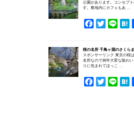
b
公園があります。コンセプト
す。敷地内にカフェもあ ...
o
o
F
T
Li
k
a
wi
n
a
c
tt
e
e
er
桜の名所 千鳥ヶ淵のさくら
スポンサーリンク 東京の桜
b
名所なので例年大変な賑わい
りに包まれてほっこ ...
o
o
F
T
Li
k
a
wi
n
a
c
tt
e
e
er
b
o