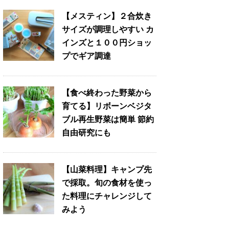
【メスティン】２合炊き
サイズが調理しやすい カ
インズと１００円ショッ
プでギア調達
【食べ終わった野菜から
育てる】リボーンベジタ
ブル再生野菜は簡単 節約
自由研究にも
【山菜料理】キャンプ先
で採取。旬の食材を使っ
た料理にチャレンジして
みよう