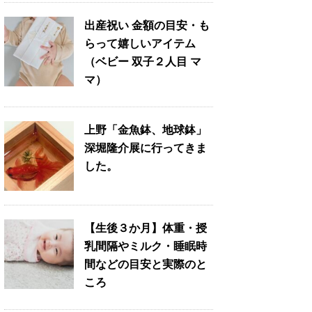
出産祝い 金額の目安・も
らって嬉しいアイテム
（ベビー 双子２人目 マ
マ）
上野「金魚鉢、地球鉢」
深堀隆介展に行ってきま
した。
【生後３か月】体重・授
乳間隔やミルク・睡眠時
間などの目安と実際のと
ころ