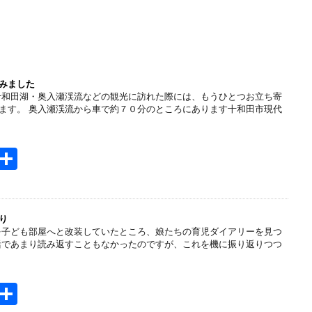
みました
十和田湖・奥入瀬渓流などの観光に訪れた際には、もうひとつお立ち寄
ます。 奥入瀬渓流から車で約７０分のところにあります十和田市現代
H
共
t
有
e
n
り
を子ども部屋へと改装していたところ、娘たちの育児ダイアリーを見つ
a
活であまり読み返すこともなかったのですが、これを機に振り返りつつ
H
共