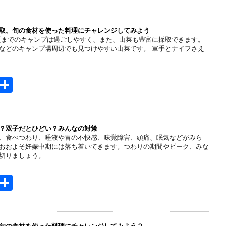
t
有
e
n
取。旬の食材を使った料理にチャレンジしてみよう
夏までのキャンプは過ごしやすく、また、山菜も豊富に採取できます。
a
などのキャンプ場周辺でも見つけやすい山菜です。 軍手とナイフさえ
H
共
t
有
e
n
？双子だとひどい？みんなの対策
、食べつわり、唾液や胃の不快感、味覚障害、頭痛、眠気などがみら
a
おおよそ妊娠中期には落ち着いてきます。つわりの期間やピーク、みな
切りましょう。
H
共
t
有
e