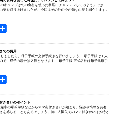
n
旬の食材を使った料理にチャレンジしてみよう２
春のキャンプは旬の食材を使った料理にチャレンジしてみよう」では、
a
山菜を取り上げましたが、今回はその他の今が旬な山菜を紹介します。
H
共
t
有
e
n
までの費用
定しましたら、母子手帳の交付手続きを行いましょう。 母子手帳は１人
a
ので、双子の場合は２冊となります。 母子手帳 正式名称は母子健康手
H
共
t
有
e
n
付き合いのポイント
妊娠中の母親学級などからママ友付き合いが始まり、悩みや情報を共有
a
さを感じることもあるでしょう。特に入園先でのママ付き合いは独特と