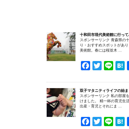
十和田市現代美術館に行って
スポンサーリンク 青森県の
り・おすすめスポットがあり
美術館。春には桜並木 ...
F
T
Li
a
wi
n
a
c
tt
e
e
er
双子マタニティライフの始ま
スポンサーリンク 私の部屋
b
けました。 精一杯の育児生
出産・育児とそれにま ...
o
o
F
T
Li