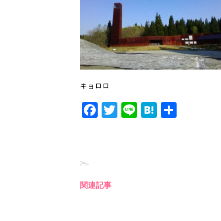
キョロロ
F
T
Li
H
共
a
wi
n
at
有
c
tt
e
e
e
er
n
-
b
a
o
関連記事
o
k