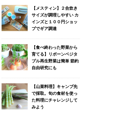
【メスティン】２合炊き
サイズが調理しやすい カ
インズと１００円ショッ
プでギア調達
【食べ終わった野菜から
育てる】リボーンベジタ
ブル再生野菜は簡単 節約
自由研究にも
【山菜料理】キャンプ先
で採取。旬の食材を使っ
た料理にチャレンジして
みよう