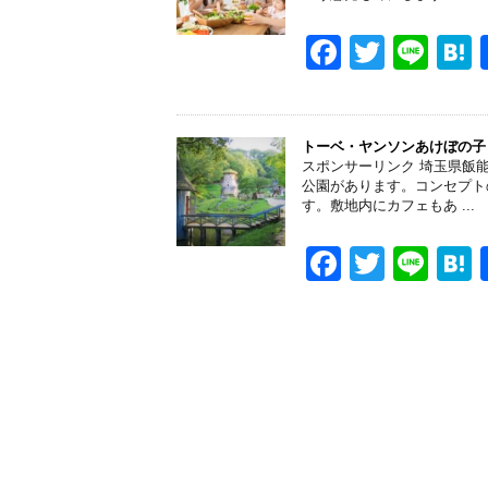
o
o
F
T
Li
k
a
wi
n
a
c
tt
e
e
er
トーベ・ヤンソンあけぼの子
スポンサーリンク 埼玉県飯
b
公園があります。コンセプト
す。敷地内にカフェもあ ...
o
o
F
T
Li
k
a
wi
n
a
c
tt
e
e
er
b
o
o