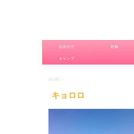
お出かけ
妊娠
キャンプ
HOME
>
キョロロ