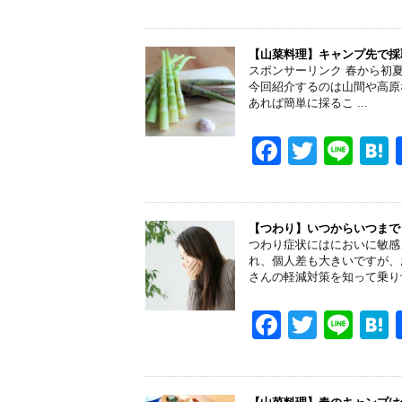
k
a
wi
n
a
c
tt
e
e
er
【山菜料理】キャンプ先で採
スポンサーリンク 春から初
b
今回紹介するのは山間や高原
あれば簡単に採るこ ...
o
o
F
T
Li
k
a
wi
n
a
c
tt
e
e
er
【つわり】いつからいつまで
つわり症状にはにおいに敏感
b
れ、個人差も大きいですが、
さんの軽減対策を知って乗り
o
o
F
T
Li
k
a
wi
n
a
c
tt
e