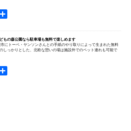
H
共
t
有
e
n
どもの森公園なら駐車場も無料で楽しめます
能市にトーベ・ヤンソンさんとの手紙のやり取りによって生まれた無料
a
のしっかりとした、北欧な憩いの場は施設外でのペット連れも可能で
H
共
t
有
e
n
a