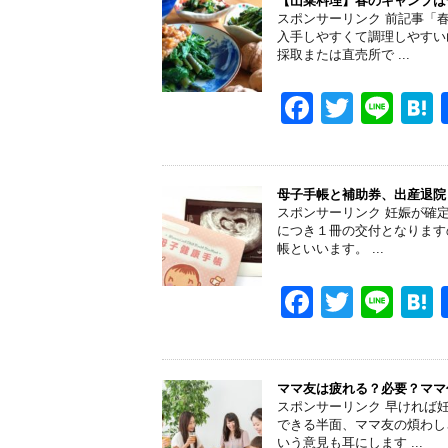
e
er
【山菜料理】春のキャンプは
スポンサーリンク 前記事「
b
入手しやすくて調理しやすい
採取または直売所で ...
o
o
F
T
Li
k
a
wi
n
a
c
tt
e
e
er
母子手帳と補助券、出産退院
スポンサーリンク 妊娠が確
b
につき１冊の交付となります
帳といいます。 ...
o
o
F
T
Li
k
a
wi
n
a
c
tt
e
e
er
ママ友は疲れる？必要？ママ
スポンサーリンク 早ければ
b
できる半面、ママ友の煩わし
いう意見も耳にします ...