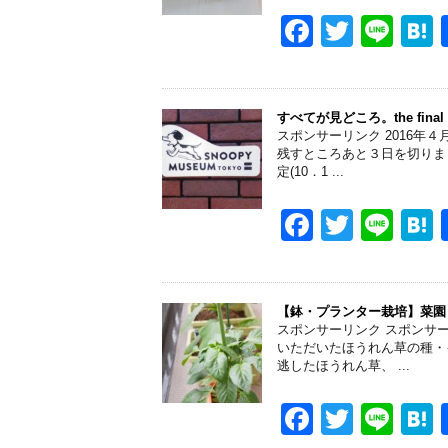
o
F
T
Li
k
a
wi
n
a
c
tt
e
e
er
すべてが見どころ。the fin
スポンサーリンク 2016
b
残すところあと３日を切りま
定(10．1 ...
o
o
F
T
Li
k
a
wi
n
a
c
tt
e
e
er
【鉢・プランター栽培】菜園
スポンサーリンク スポンサ
b
いただいたほうれん草の種・
逃したほうれん草、 ...
o
o
F
T
Li