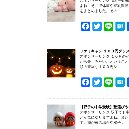
スポンサーリンク 我が子の
b
よね。そこで体重や授乳間隔
をまとめました。その ...
o
o
F
T
Li
k
a
wi
n
a
c
tt
e
e
er
ファミキャン １００円グッ
スポンサーリンク １０月の
b
がら楽しみたい。ということ
類の豊富な１００円シ ...
o
o
F
T
Li
k
a
wi
n
a
c
tt
e
e
er
【双子の中学受験】塾選びや
スポンサーリンク 双子でも
b
どが気になりますよね。また
す。我が家の場合や双子 ...
o