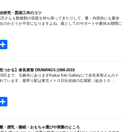
由研究・図画工作のコツ
園児さんも数種類の宿題を持ち帰ってきたりして、量・内容的にも夏休
るのかどうか不安になりますよね。親としてのサポートや夏休み期間に
H
共
t
有
e
n
る】奈良美智 DRAWINGS:1988-2018
日まで、元麻布にありますKaikai Kiki Galleryにて奈良美智さんのド
a
れています。最寄り駅は東京メトロ日比谷線の広尾駅（徒歩１０ ...
H
共
t
有
e
n
重・授乳・睡眠・おもちゃ選びや実際のところ