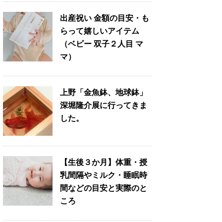
出産祝い 金額の目安・も
らって嬉しいアイテム
（ベビー 双子２人目 マ
マ）
上野「金魚鉢、地球鉢」
深堀隆介展に行ってきま
した。
【生後３か月】体重・授
乳間隔やミルク・睡眠時
間などの目安と実際のと
ころ