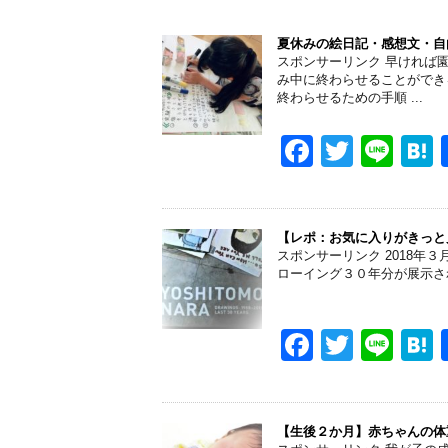
夏休みの絵日記・感想文・自
スポンサーリンク 早ければ
み中に終わらせることができ
終わらせるための手順 ...
F
T
Li
a
wi
n
a
c
tt
e
e
er
【レポ：お気に入りがきっと見つか
スポンサーリンク 2018年３月8
b
ローイング３０年分が展示さ
o
o
F
T
Li
k
a
wi
n
a
c
tt
e
e
er
【生後２か月】赤ちゃんの体