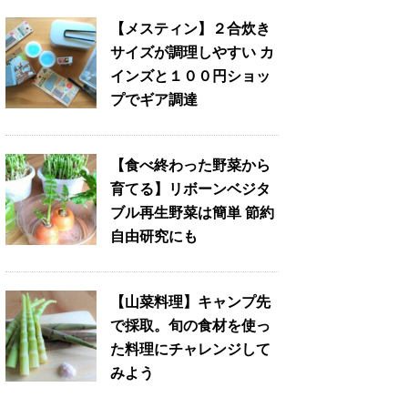
【メスティン】２合炊き
サイズが調理しやすい カ
インズと１００円ショッ
プでギア調達
【食べ終わった野菜から
育てる】リボーンベジタ
ブル再生野菜は簡単 節約
自由研究にも
【山菜料理】キャンプ先
で採取。旬の食材を使っ
た料理にチャレンジして
みよう