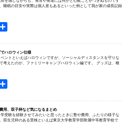
成長を感じながらも、発育や発達には何かと心配ごとがつきぬものです
a
、睡眠の目安や実際は個人差もあるといった例として我が家の成長記録
H
共
t
有
e
n
ズでハロウィン仕様
イベントといえばハロウィンですが、ソーシャルディスタンスを守りな
a
で考えたのが、ファミリーキャンプハロウィン編です。 グッズは、種
H
共
t
有
e
n
費用、双子枠など気になるまとめ
中学受験を経験させてみたいと思ったときに塾や費用、ふたりの様子な
a
、双生児枠のある受検といえば東京大学教育学部附属中等教育学校で