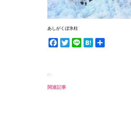
あしがくぼ氷柱
F
T
Li
H
共
a
wi
n
at
有
c
tt
e
e
e
er
n
-
b
a
o
関連記事
o
k