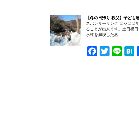
k
a
wi
n
a
c
tt
e
e
er
【冬の日帰り 秩父】子ども
スポンサーリンク ２０２２
b
ることが出来ます。土日祝日
氷柱を満喫したあ ...
o
o
F
T
Li
k
a
wi
n
a
c
tt
e
e
er
b
o
o
k