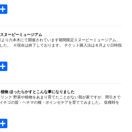
H
共
t
有
e
n
al スヌーピーミュージアム
年４月より六本木にて開催されています期間限定スヌーピーミュージアム、
a
した。 ※現在は終了しております。 チケット購入法は８月より日時指
H
共
t
有
e
n
 植物 ほったらかすとこんな事になりました
ーリンク 野菜や植物をあまり育てたことがない我が家ですが、間引きで
a
イチゴの苗・ヘチマの種・ポインセチアを育ててみました。 収穫時を
H
共