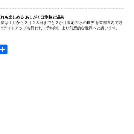
t
有
e
n
連れも楽しめる あしがくぼ氷柱と温泉
年度は１月から２月２３日までと２か月限定の'氷の世界'を首都圏内で観
a
はライトアップも行われ（予約制）より幻想的な世界へと誘います。
H
共
t
有
e
n
a