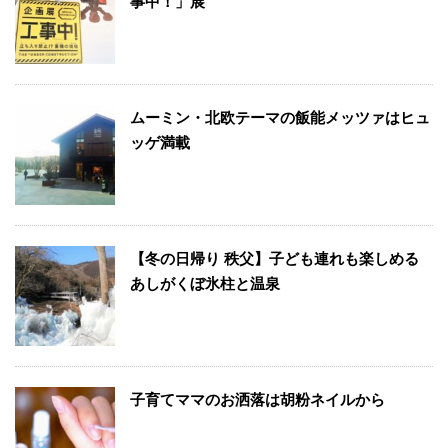
事中！」展
ムーミン・北欧テーマの飯能メッツァはヒュ
ッゲ満載
【冬の日帰り 秩父】子ども連れも楽しめる
あしがくぼ氷柱と温泉
子育てママのお洒落は胡粉ネイルから