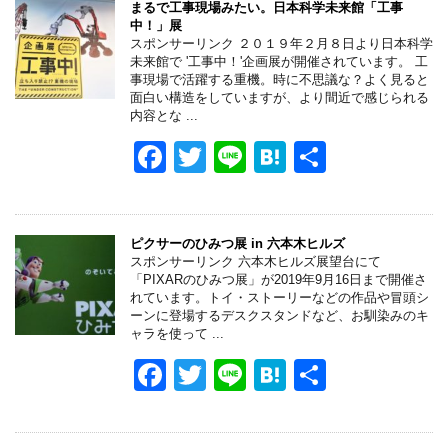
e
er
n
まるで工事現場みたい。日本科学未来館「工事
中！」展
b
a
スポンサーリンク ２０１９年２月８日より日本科学
未来館で '工事中！'企画展が開催されています。 工
o
事現場で活躍する重機。時に不思議な？よく見ると
面白い構造をしていますが、より間近で感じられる
o
内容とな ...
k
F
T
Li
H
共
a
wi
n
at
有
c
tt
e
e
e
er
n
ピクサーのひみつ展 in 六本木ヒルズ
スポンサーリンク 六本木ヒルズ展望台にて
b
a
「PIXARのひみつ展」が2019年9月16日まで開催さ
れています。トイ・ストーリーなどの作品や冒頭シ
o
ーンに登場するデスクスタンドなど、お馴染みのキ
ャラを使って ...
o
F
T
Li
H
共
k
a
wi
n
at
有
c
tt
e
e