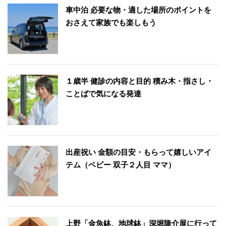
車中泊 必要な物・適した場所のポイントを
おさえて家族でも楽しもう
１歳半 健診の内容と目的 積み木・指さし・
ことばで気になる発達
出産祝い 金額の目安・もらって嬉しいアイ
テム（ベビー 双子２人目 ママ）
上野「金魚鉢、地球鉢」深堀隆介展に行って