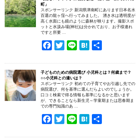
町」
スポンサーリンク 新潟県津南町にあります日本名水
百選の龍ヶ窪へ行ってみました。 湧き水は透明度が
高く水面にも鏡のように森林が映ります。撮影スポ
ットと水汲み場(神社)は分かれており、お子様連れ
ですと所要 ...
F
T
Li
H
共
a
wi
n
at
有
c
tt
e
e
e
er
n
子どものための病院選び 小児科とは？何歳まで？
○○小児科との違いは？
b
a
スポンサーリンク 初めての子育てやお引越し先での
病院選び、何を基準に選んだらよいのでしょうか。
o
口コミ検索で得る情報も基準になるかと思います
が、できることなら新生児～学童期または思春期ま
o
での専門知識のあ ...
k
F
T
Li
H
共
a
wi
n
at
有
c
tt
e
e