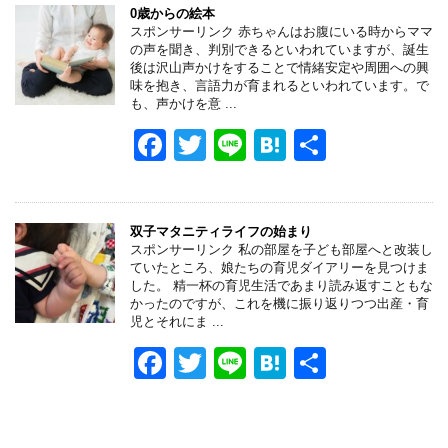
e
er
n
0歳からの絵本
スポンサーリンク 赤ちゃんはお腹にいる時からママ
b
a
の声を聞き、判別できるといわれていますが、誕生
後は沢山声かけをすることで情緒安定や周囲への興
o
味を抱き、言語力が育まれるといわれています。で
も、声かけを意 ...
o
F
T
Li
H
共
k
a
wi
n
at
有
c
tt
e
e
e
er
n
双子マタニティライフの始まり
スポンサーリンク 私の部屋を子ども部屋へと改装し
b
a
ていたところ、娘たちの育児ダイアリーを見つけま
した。 精一杯の育児生活であまり読み返すこともな
o
かったのですが、これを機に振り返りつつ出産・育
児とそれにま ...
o
F
T
Li
H
共
k
a
wi
n
at
有
c
tt
e
e