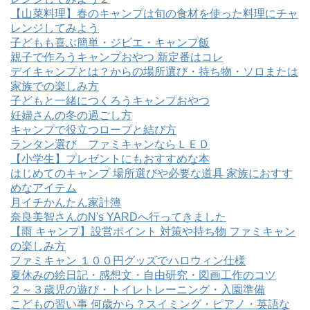
【山菜料理】春のキャンプは旬の食材を使った料理にチャ
レンジしてみよう
子どもも喜ぶ簡単・ジビエ・キャンプ飯
親子で作ろうキャンプおやつ 新定番はコレ
デイキャンプとは？からの場所選び・持ち物・ソロまたは
家族での楽しみ方
子どもと一緒につくろうキャンプおやつ
妊婦さんの冬の過ごし方
キャンプで役立つロープと結び方
ランタン選び ファミキャンならＬＥＤ
【小学生】プレゼントにもおすすめな本
はじめてのキャンプ 場所選びや必要な道具 家族におすす
めなアイテム
月イチかんたん家計簿
奈良美智さんのN's YARDへ行ってきました
【雨 キャンプ】設営ポイント 対策や持ち物 ファミキャン
の楽しみ方
ファミキャン １００円グッズでハロウィン仕様
夏休みの絵日記・感想文・自由研究・図画工作のコツ
２～３歳児の遊び・トイレトレーニング・入園準備
こどもの習い事 何歳から？スイミング・ピアノ・英語な