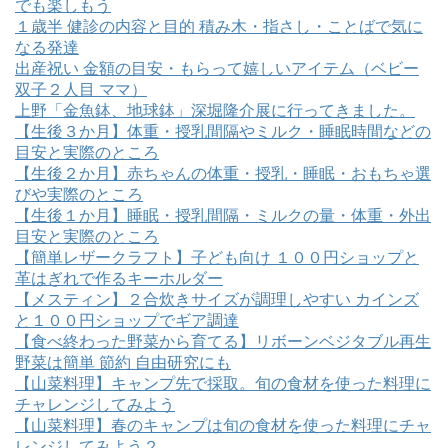
でも楽しもう
１歳半 健診の内容と目的 積み木・指さし・ことばで気に
なる発達
出産祝い 金額の目安・もらって嬉しいアイテム（ベビー
双子２人目 ママ）
上野「金魚鉢、地球鉢」深堀隆介展に行ってきました。
【生後３か月】体重・授乳間隔やミルク・睡眠時間などの
目安と実際のところ
【生後２か月】赤ちゃんの体重・授乳・睡眠・おもちゃ選
びや実際のところ
【生後１か月】睡眠・授乳間隔・ミルクの量・体重・外出
目安と実際のところ
【簡単レザークラフト】子ども向け １００円ショップと
革はぎれで作るキーホルダー
【メスティン】２合炊きサイズが調理しやすい カインズ
と１００円ショップでギア調達
【食べ終わった野菜から育てる】リボーンベジタブル再生
野菜は簡単 節約 自由研究にも
【山菜料理】キャンプ先で採取。旬の食材を使った料理に
チャレンジしてみよう
【山菜料理】春のキャンプは旬の食材を使った料理にチャ
レンジしてみよう２