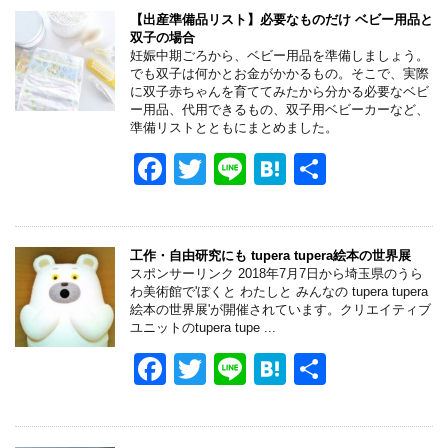
e
er
n
【出産準備品リスト】必要なものだけ ベビー用品と
双子の場合
b
a
妊娠中期ごろから、ベビー用品を準備しましょう。
でも双子は何かとお金がかかるもの。そこで、実際
o
に双子赤ちゃんを育ててみたから分かる必要なベビ
ー用品、代用できるもの、双子用ベビーカーなど、
o
準備リストとともにまとめました。
k
F
T
Li
H
共
a
wi
n
at
有
c
tt
e
e
e
er
n
工作・自由研究にも tupera tupera絵本の世界展
スポンサーリンク 2018年7月7日から埼玉県のうら
b
a
わ美術館で'ぼくと わたしと みんなの tupera tupera
絵本の世界展'が開催されています。クリエイティブ
o
ユニットのtupera tupe ...
o
F
T
Li
H
共
k
a
wi
n
at
有
c
tt
e
e