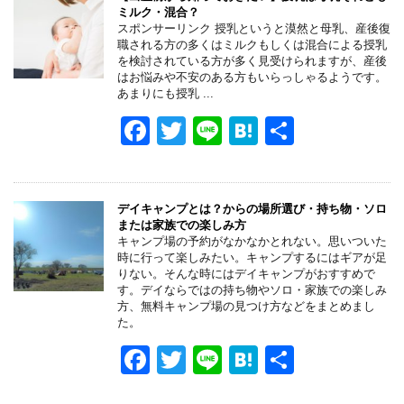
ミルク・混合？
スポンサーリンク 授乳というと漠然と母乳、産後復
職される方の多くはミルクもしくは混合による授乳
を検討されている方が多く見受けられますが、産後
はお悩みや不安のある方もいらっしゃるようです。
あまりにも授乳 ...
F
T
Li
H
共
a
wi
n
at
有
c
tt
e
e
e
er
n
デイキャンプとは？からの場所選び・持ち物・ソロ
または家族での楽しみ方
b
a
キャンプ場の予約がなかなかとれない。思いついた
時に行って楽しみたい。キャンプするにはギアが足
o
りない。そんな時にはデイキャンプがおすすめで
す。デイならではの持ち物やソロ・家族での楽しみ
o
方、無料キャンプ場の見つけ方などをまとめまし
た。
k
F
T
Li
H
共
a
wi
n
at
有