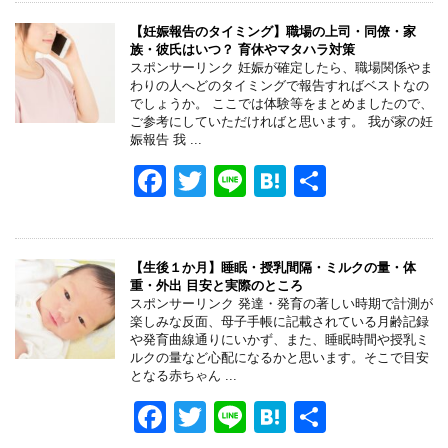
c
tt
e
e
e
er
n
【妊娠報告のタイミング】職場の上司・同僚・家
族・彼氏はいつ？ 育休やマタハラ対策
b
a
スポンサーリンク 妊娠が確定したら、職場関係やま
わりの人へどのタイミングで報告すればベストなの
o
でしょうか。 ここでは体験等をまとめましたので、
ご参考にしていただければと思います。 我が家の妊
o
娠報告 我 ...
k
F
T
Li
H
共
a
wi
n
at
有
c
tt
e
e
e
er
n
【生後１か月】睡眠・授乳間隔・ミルクの量・体
重・外出 目安と実際のところ
b
a
スポンサーリンク 発達・発育の著しい時期で計測が
楽しみな反面、母子手帳に記載されている月齢記録
o
や発育曲線通りにいかず、また、睡眠時間や授乳ミ
ルクの量など心配になるかと思います。そこで目安
o
となる赤ちゃん ...
k
F
T
Li
H
共