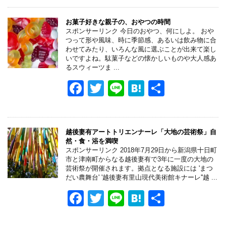
c
tt
e
e
e
er
n
お菓子好きな親子の、おやつの時間
スポンサーリンク 今日のおやつ、何にしよ。 おや
b
a
つって形や風味、時に季節感、あるいは飲み物に合
わせてみたり、いろんな風に選ぶことが出来て楽し
o
いですよね。駄菓子などの懐かしいものや大人感あ
るスウィーツま ...
o
F
T
Li
H
共
k
a
wi
n
at
有
c
tt
e
e
e
er
n
越後妻有アートトリエンナーレ「大地の芸術祭」自
然・食・浴を満喫
b
a
スポンサーリンク 2018年7月29日から新潟県十日町
市と津南町からなる越後妻有で3年に一度の大地の
o
芸術祭が開催されます。拠点となる施設には 'まつ
だい農舞台' '越後妻有里山現代美術館キナーレ''越 ...
o
F
T
Li
H
共
k
a
wi
n
at
有