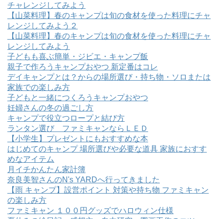
チャレンジしてみよう
【山菜料理】春のキャンプは旬の食材を使った料理にチャ
レンジしてみよう２
【山菜料理】春のキャンプは旬の食材を使った料理にチャ
レンジしてみよう
子どもも喜ぶ簡単・ジビエ・キャンプ飯
親子で作ろうキャンプおやつ 新定番はコレ
デイキャンプとは？からの場所選び・持ち物・ソロまたは
家族での楽しみ方
子どもと一緒につくろうキャンプおやつ
妊婦さんの冬の過ごし方
キャンプで役立つロープと結び方
ランタン選び ファミキャンならＬＥＤ
【小学生】プレゼントにもおすすめな本
はじめてのキャンプ 場所選びや必要な道具 家族におすす
めなアイテム
月イチかんたん家計簿
奈良美智さんのN's YARDへ行ってきました
【雨 キャンプ】設営ポイント 対策や持ち物 ファミキャン
の楽しみ方
ファミキャン １００円グッズでハロウィン仕様