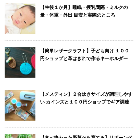
【生後１か月】睡眠・授乳間隔・ミルクの
量・体重・外出 目安と実際のところ
【簡単レザークラフト】子ども向け １００
円ショップと革はぎれで作るキーホルダー
【メスティン】２合炊きサイズが調理しやす
い カインズと１００円ショップでギア調達
【食べ終わった野菜から育てる】リボーンベ