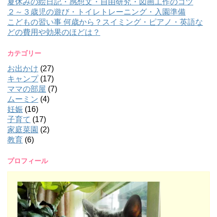
夏休みの絵日記・感想文・自由研究・図画工作のコツ
２～３歳児の遊び・トイレトレーニング・入園準備
こどもの習い事 何歳から？スイミング・ピアノ・英語な
どの費用や効果のほどは？
カテゴリー
お出かけ
(27)
キャンプ
(17)
ママの部屋
(7)
ムーミン
(4)
妊娠
(16)
子育て
(17)
家庭菜園
(2)
教育
(6)
プロフィール