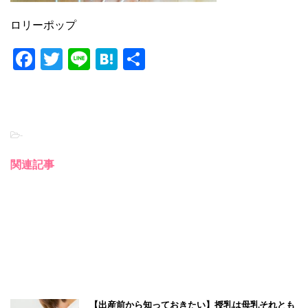
ロリーポップ
F
T
Li
H
共
a
wi
n
at
有
c
tt
e
e
e
er
n
-
b
a
o
関連記事
o
k
【出産前から知っておきたい】授乳は母乳それとも