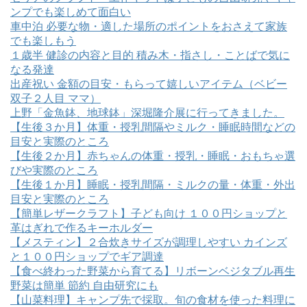
ンプでも楽しめて面白い
車中泊 必要な物・適した場所のポイントをおさえて家族
でも楽しもう
１歳半 健診の内容と目的 積み木・指さし・ことばで気に
なる発達
出産祝い 金額の目安・もらって嬉しいアイテム（ベビー
双子２人目 ママ）
上野「金魚鉢、地球鉢」深堀隆介展に行ってきました。
【生後３か月】体重・授乳間隔やミルク・睡眠時間などの
目安と実際のところ
【生後２か月】赤ちゃんの体重・授乳・睡眠・おもちゃ選
びや実際のところ
【生後１か月】睡眠・授乳間隔・ミルクの量・体重・外出
目安と実際のところ
【簡単レザークラフト】子ども向け １００円ショップと
革はぎれで作るキーホルダー
【メスティン】２合炊きサイズが調理しやすい カインズ
と１００円ショップでギア調達
【食べ終わった野菜から育てる】リボーンベジタブル再生
野菜は簡単 節約 自由研究にも
【山菜料理】キャンプ先で採取。旬の食材を使った料理に