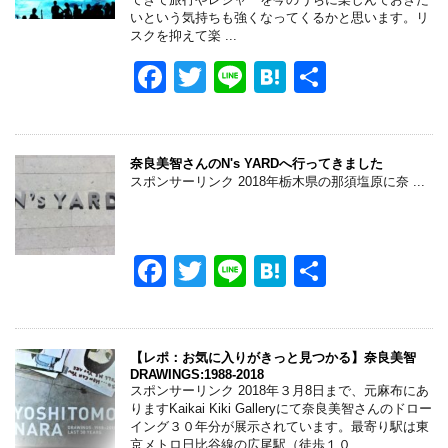
いという気持ちも強くなってくるかと思います。リ
スクを抑えて楽 ...
F
T
Li
H
共
a
wi
n
at
有
c
tt
e
e
e
er
n
奈良美智さんのN's YARDへ行ってきました
スポンサーリンク 2018年栃木県の那須塩原に奈 ...
b
a
o
o
F
T
Li
H
共
k
a
wi
n
at
有
c
tt
e
e
e
er
n
【レポ：お気に入りがきっと見つかる】奈良美智
DRAWINGS:1988-2018
b
a
スポンサーリンク 2018年３月8日まで、元麻布にあ
りますKaikai Kiki Galleryにて奈良美智さんのドロー
o
イング３０年分が展示されています。最寄り駅は東
京メトロ日比谷線の広尾駅（徒歩１０ ...