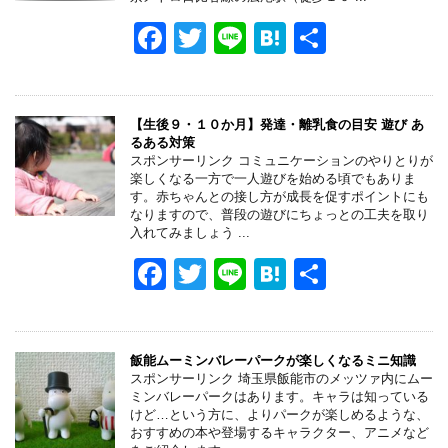
o
F
T
Li
H
共
k
a
wi
n
at
有
c
tt
e
e
e
er
n
【生後９・１０か月】発達・離乳食の目安 遊び あ
るある対策
b
a
スポンサーリンク コミュニケーションのやりとりが
楽しくなる一方で一人遊びを始める頃でもありま
o
す。赤ちゃんとの接し方が成長を促すポイントにも
なりますので、普段の遊びにちょっとの工夫を取り
o
入れてみましょう ...
k
F
T
Li
H
共
a
wi
n
at
有
c
tt
e
e
e
er
n
飯能ムーミンバレーパークが楽しくなるミニ知識
スポンサーリンク 埼玉県飯能市のメッツァ内にムー
b
a
ミンバレーパークはあります。キャラは知っている
けど…という方に、よりパークが楽しめるような、
o
おすすめの本や登場するキャラクター、アニメなど