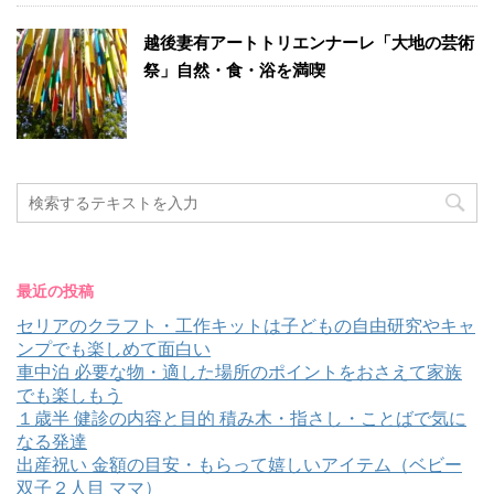
越後妻有アートトリエンナーレ「大地の芸術
祭」自然・食・浴を満喫
最近の投稿
セリアのクラフト・工作キットは子どもの自由研究やキャ
ンプでも楽しめて面白い
車中泊 必要な物・適した場所のポイントをおさえて家族
でも楽しもう
１歳半 健診の内容と目的 積み木・指さし・ことばで気に
なる発達
出産祝い 金額の目安・もらって嬉しいアイテム（ベビー
双子２人目 ママ）