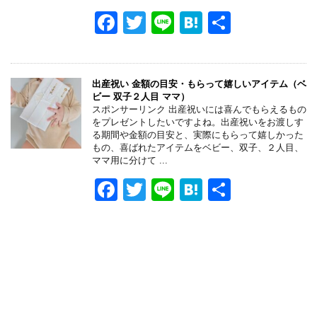
o
F
T
Li
H
共
k
a
wi
n
at
有
c
tt
e
e
e
er
n
出産祝い 金額の目安・もらって嬉しいアイテム（ベ
ビー 双子２人目 ママ）
b
a
スポンサーリンク 出産祝いには喜んでもらえるもの
をプレゼントしたいですよね。出産祝いをお渡しす
o
る期間や金額の目安と、実際にもらって嬉しかった
もの、喜ばれたアイテムをベビー、双子、２人目、
o
ママ用に分けて ...
k
F
T
Li
H
共
a
wi
n
at
有
c
tt
e
e
e
er
n
b
a
o