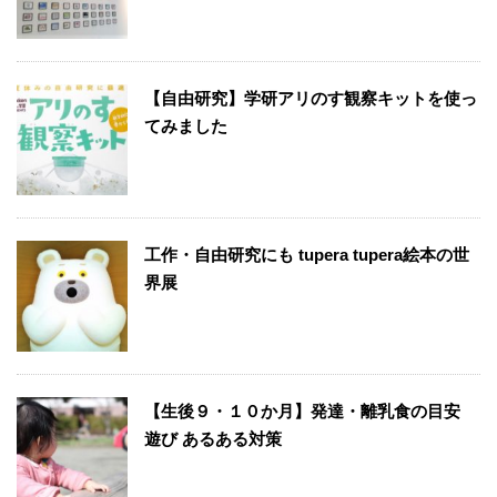
【自由研究】学研アリのす観察キットを使っ
てみました
工作・自由研究にも tupera tupera絵本の世
界展
【生後９・１０か月】発達・離乳食の目安
遊び あるある対策