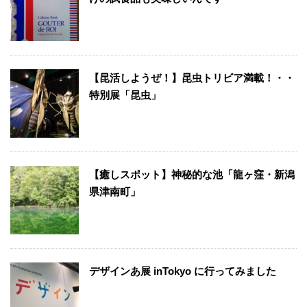
【昆活しようぜ！】昆虫トリビア満載！・・
特別展「昆虫」
【癒しスポット】神秘的な池「龍ヶ窪・新潟
県津南町」
デザインあ展 inTokyo に行ってみました