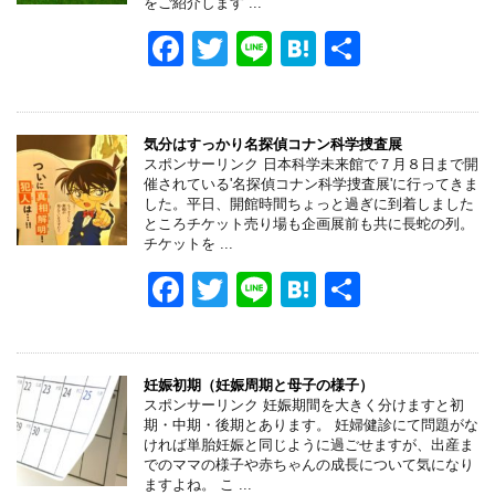
をご紹介します ...
o
F
T
Li
H
共
k
a
wi
n
at
有
c
tt
e
e
e
er
n
気分はすっかり名探偵コナン科学捜査展
スポンサーリンク 日本科学未来館で７月８日まで開
b
a
催されている'名探偵コナン科学捜査展'に行ってきま
した。平日、開館時間ちょっと過ぎに到着しました
o
ところチケット売り場も企画展前も共に長蛇の列。
チケットを ...
o
F
T
Li
H
共
k
a
wi
n
at
有
c
tt
e
e
e
er
n
妊娠初期（妊娠周期と母子の様子）
スポンサーリンク 妊娠期間を大きく分けますと初
b
a
期・中期・後期とあります。 妊婦健診にて問題がな
ければ単胎妊娠と同じように過ごせますが、出産ま
o
でのママの様子や赤ちゃんの成長について気になり
ますよね。 こ ...