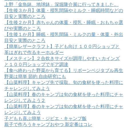
上野「金魚鉢、地球鉢」深堀隆介展に行ってきました。
【生後３か月】体重・授乳間隔やミルク・睡眠時間などの
目安と実際のところ
【生後２か月】赤ちゃんの体重・授乳・睡眠・おもちゃ選
びや実際のところ
【生後１か月】睡眠・授乳間隔・ミルクの量・体重・外出
目安と実際のところ
【簡単レザークラフト】子ども向け １００円ショップと
革はぎれで作るキーホルダー
【メスティン】２合炊きサイズが調理しやすい カインズ
と１００円ショップでギア調達
【食べ終わった野菜から育てる】リボーンベジタブル再生
野菜は簡単 節約 自由研究にも
【山菜料理】キャンプ先で採取。旬の食材を使った料理に
チャレンジしてみよう
【山菜料理】春のキャンプは旬の食材を使った料理にチャ
レンジしてみよう２
【山菜料理】春のキャンプは旬の食材を使った料理にチャ
レンジしてみよう
子どもも喜ぶ簡単・ジビエ・キャンプ飯
親子で作ろうキャンプおやつ 新定番はコレ