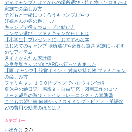
デイキャンプとは？からの場所選び・持ち物・ソロまたは
家族での楽しみ方
子どもと一緒につくろうキャンプおやつ
妊婦さんの冬の過ごし方
キャンプで役立つロープと結び方
ランタン選び ファミキャンならＬＥＤ
【小学生】プレゼントにもおすすめな本
はじめてのキャンプ 場所選びや必要な道具 家族におすす
めなアイテム
月イチかんたん家計簿
奈良美智さんのN's YARDへ行ってきました
【雨 キャンプ】設営ポイント 対策や持ち物 ファミキャン
の楽しみ方
ファミキャン １００円グッズでハロウィン仕様
夏休みの絵日記・感想文・自由研究・図画工作のコツ
２～３歳児の遊び・トイレトレーニング・入園準備
こどもの習い事 何歳から？スイミング・ピアノ・英語な
どの費用や効果のほどは？
カテゴリー
お出かけ
(27)