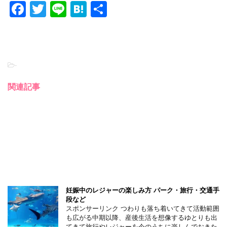
F
T
Li
H
共
a
wi
n
at
有
c
tt
e
e
e
er
n
-
b
a
o
関連記事
o
k
妊娠中のレジャーの楽しみ方 パーク・旅行・交通手
段など
スポンサーリンク つわりも落ち着いてきて活動範囲
も広がる中期以降、産後生活を想像するゆとりも出
てきて旅行やレジャーを今のうちに楽しんでおきた