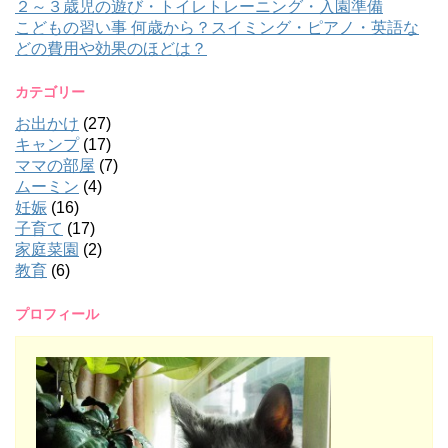
２～３歳児の遊び・トイレトレーニング・入園準備
こどもの習い事 何歳から？スイミング・ピアノ・英語な
どの費用や効果のほどは？
カテゴリー
お出かけ
(27)
キャンプ
(17)
ママの部屋
(7)
ムーミン
(4)
妊娠
(16)
子育て
(17)
家庭菜園
(2)
教育
(6)
プロフィール