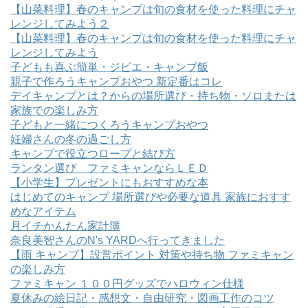
【山菜料理】春のキャンプは旬の食材を使った料理にチャ
レンジしてみよう２
【山菜料理】春のキャンプは旬の食材を使った料理にチャ
レンジしてみよう
子どもも喜ぶ簡単・ジビエ・キャンプ飯
親子で作ろうキャンプおやつ 新定番はコレ
デイキャンプとは？からの場所選び・持ち物・ソロまたは
家族での楽しみ方
子どもと一緒につくろうキャンプおやつ
妊婦さんの冬の過ごし方
キャンプで役立つロープと結び方
ランタン選び ファミキャンならＬＥＤ
【小学生】プレゼントにもおすすめな本
はじめてのキャンプ 場所選びや必要な道具 家族におすす
めなアイテム
月イチかんたん家計簿
奈良美智さんのN's YARDへ行ってきました
【雨 キャンプ】設営ポイント 対策や持ち物 ファミキャン
の楽しみ方
ファミキャン １００円グッズでハロウィン仕様
夏休みの絵日記・感想文・自由研究・図画工作のコツ