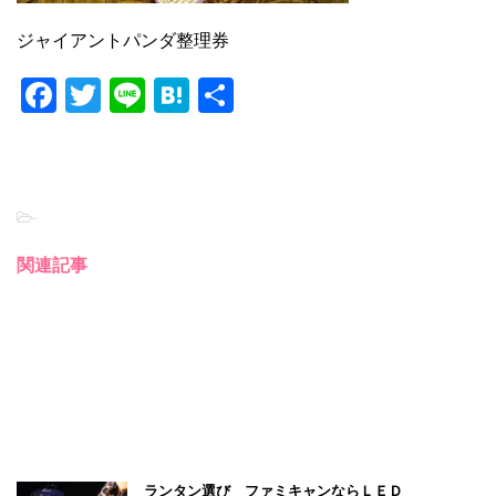
ジャイアントパンダ整理券
F
T
Li
H
共
a
wi
n
at
有
c
tt
e
e
e
er
n
-
b
a
o
関連記事
o
k
ランタン選び ファミキャンならＬＥＤ