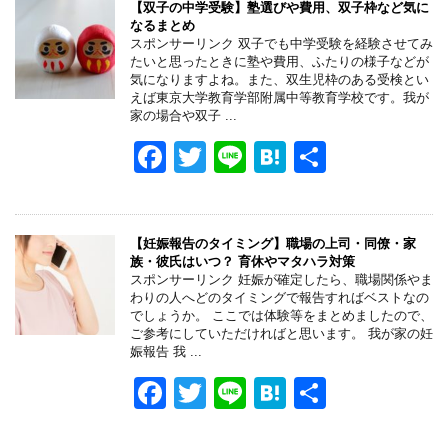
e
er
n
【双子の中学受験】塾選びや費用、双子枠など気に
なるまとめ
b
a
スポンサーリンク 双子でも中学受験を経験させてみ
たいと思ったときに塾や費用、ふたりの様子などが
o
気になりますよね。また、双生児枠のある受検とい
えば東京大学教育学部附属中等教育学校です。我が
o
家の場合や双子 ...
k
F
T
Li
H
共
a
wi
n
at
有
c
tt
e
e
e
er
n
【妊娠報告のタイミング】職場の上司・同僚・家
族・彼氏はいつ？ 育休やマタハラ対策
b
a
スポンサーリンク 妊娠が確定したら、職場関係やま
わりの人へどのタイミングで報告すればベストなの
o
でしょうか。 ここでは体験等をまとめましたので、
ご参考にしていただければと思います。 我が家の妊
o
娠報告 我 ...
k
F
T
Li
H
共
a
wi
n
at
有