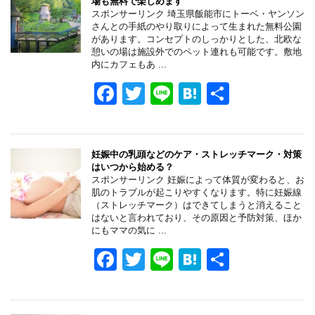
場も無料で楽しめます
b
a
スポンサーリンク 埼玉県飯能市にトーベ・ヤンソン
さんとの手紙のやり取りによって生まれた無料公園
o
があります。コンセプトのしっかりとした、北欧な
憩いの場は施設外でのペット連れも可能です。敷地
o
内にカフェもあ ...
k
F
T
Li
H
共
a
wi
n
at
有
c
tt
e
e
e
er
n
妊娠中の乳頭などのケア・ストレッチマーク・対策
はいつから始める？
b
a
スポンサーリンク 妊娠によって体質が変わると、お
肌のトラブルが起こりやすくなります。特に妊娠線
o
（ストレッチマーク）はできてしまうと消えること
はないと言われており、その原因と予防対策、ほか
o
にもママの気に ...
k
F
T
Li
H
共
a
wi
n
at
有
c
tt
e
e