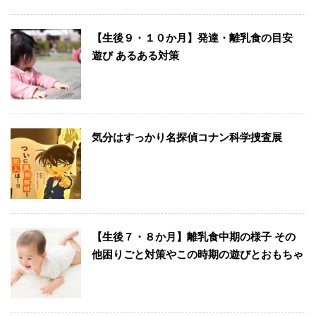
【生後９・１０か月】発達・離乳食の目安
遊び あるある対策
気分はすっかり名探偵コナン科学捜査展
【生後７・８か月】離乳食中期の様子 その
他困りごと対策やこの時期の遊びとおもちゃ