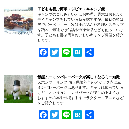
c
tt
e
e
e
er
n
子どもも喜ぶ簡単・ジビエ・キャンプ飯
キャンプの楽しみといえばお料理。週末はおおよそ
b
a
デイキャンプをしている我が家ですが、最初の頃は
炭でバーベキュー、次は手の込んだ料理とステップ
o
を踏み、最近では缶詰や冷凍食品なども使っていま
す。子どもも喜ぶ簡単おいしいキャンプ料理を紹介
o
します。
k
F
T
Li
H
共
a
wi
n
at
有
c
tt
e
e
e
er
n
飯能ムーミンバレーパークが楽しくなるミニ知識
スポンサーリンク 埼玉県飯能市のメッツァ内にムー
b
a
ミンバレーパークはあります。キャラは知っている
けど…という方に、よりパークが楽しめるような、
o
おすすめの本や登場するキャラクター、アニメなど
をご紹介します ...
o
F
T
Li
H
共
k
a
wi
n
at
有