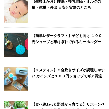
【生後１か月】睡眠・授乳間隔・ミルクの
量・体重・外出 目安と実際のところ
【簡単レザークラフト】子ども向け １００
円ショップと革はぎれで作るキーホルダー
【メスティン】２合炊きサイズが調理しやす
い カインズと１００円ショップでギア調達
【食べ終わった野菜から育てる】リボーンベ