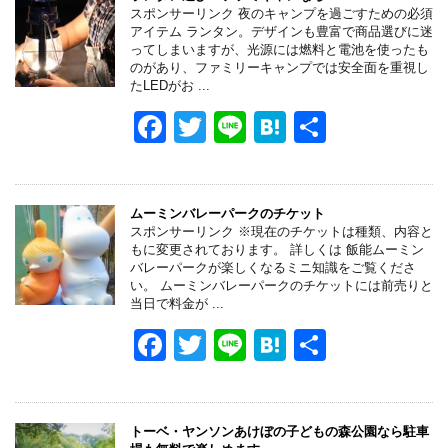
スポンサーリンク 夜のキャンプを過ごすための必須
アイテム ランタン。デザインも豊富で商品選びに迷
ってしまいますが、光源には燃料と電池を使ったも
のがあり、ファミリーキャンプでは安全面を重視し
たLEDがお ...
F
T
Li
H
共
a
wi
n
at
有
c
tt
e
e
e
er
n
ムーミンバレーパークのチケット
スポンサーリンク ※現在のチケットは種類、内容と
b
a
もに変更されております。 詳しくは 飯能ムーミン
バレーパークが楽しくなるミニ知識をご覧くださ
o
い。 ムーミンバレーパークのチケットには前売りと
当日で料金が ...
o
F
T
Li
H
共
k
a
wi
n
at
有
c
tt
e
e
e
er
n
トーベ・ヤンソンあけぼの子どもの森公園なら駐車