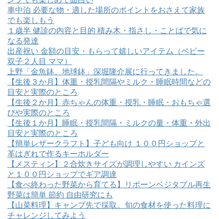
車中泊 必要な物・適した場所のポイントをおさえて家族
でも楽しもう
１歳半 健診の内容と目的 積み木・指さし・ことばで気に
なる発達
出産祝い 金額の目安・もらって嬉しいアイテム（ベビー
双子２人目 ママ）
上野「金魚鉢、地球鉢」深堀隆介展に行ってきました。
【生後３か月】体重・授乳間隔やミルク・睡眠時間などの
目安と実際のところ
【生後２か月】赤ちゃんの体重・授乳・睡眠・おもちゃ選
びや実際のところ
【生後１か月】睡眠・授乳間隔・ミルクの量・体重・外出
目安と実際のところ
【簡単レザークラフト】子ども向け １００円ショップと
革はぎれで作るキーホルダー
【メスティン】２合炊きサイズが調理しやすい カインズ
と１００円ショップでギア調達
【食べ終わった野菜から育てる】リボーンベジタブル再生
野菜は簡単 節約 自由研究にも
【山菜料理】キャンプ先で採取。旬の食材を使った料理に
チャレンジしてみよう