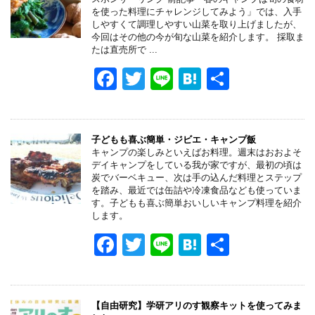
b
a
を使った料理にチャレンジしてみよう」では、入手
o
しやすくて調理しやすい山菜を取り上げましたが、
今回はその他の今が旬な山菜を紹介します。 採取ま
o
たは直売所で ...
k
F
T
Li
H
共
a
wi
n
at
有
c
tt
e
e
e
er
n
子どもも喜ぶ簡単・ジビエ・キャンプ飯
キャンプの楽しみといえばお料理。週末はおおよそ
b
a
デイキャンプをしている我が家ですが、最初の頃は
炭でバーベキュー、次は手の込んだ料理とステップ
o
を踏み、最近では缶詰や冷凍食品なども使っていま
す。子どもも喜ぶ簡単おいしいキャンプ料理を紹介
o
します。
k
F
T
Li
H
共
a
wi
n
at
有
c
tt
e
e
e
er
n
【自由研究】学研アリのす観察キットを使ってみま