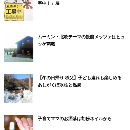
事中！」展
ムーミン・北欧テーマの飯能メッツァはヒュ
ッゲ満載
【冬の日帰り 秩父】子ども連れも楽しめる
あしがくぼ氷柱と温泉
子育てママのお洒落は胡粉ネイルから