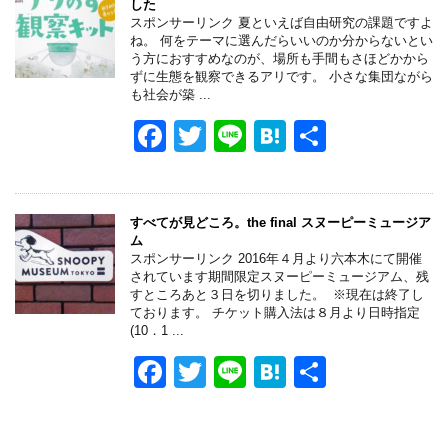
した
b
a
スポンサーリンク 夏といえば自由研究の課題ですよ
ね。 何をテーマに選んだらいいのか分からないとい
o
う方におすすめなのが、場所も手間もさほどかから
ずに生態を観察できるアリです。 小さな集団ながら
o
も社会が築 ...
k
F
T
Li
H
共
a
wi
n
at
有
c
tt
e
e
e
er
n
すべてが見どころ。the final スヌーピーミュージア
ム
b
a
スポンサーリンク 2016年４月より六本木にて開催
されています期間限定スヌーピーミュージアム、残
o
すところあと３日を切りました。 ※現在は終了し
ております。 チケット購入法は８月より日時指定
o
(10．1 ...
k
F
T
Li
H
共
a
wi
n
at
有
c
tt
e
e