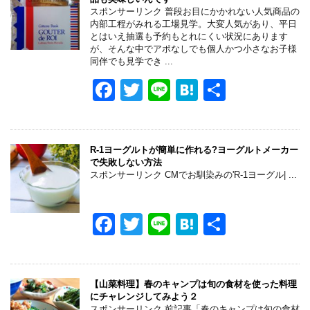
b
a
スポンサーリンク 普段お目にかかれない人気商品の
内部工程がみれる工場見学。大変人気があり、平日
o
とはいえ抽選も予約もとれにくい状況にあります
が、そんな中でアポなしでも個人かつ小さなお子様
o
同伴でも見学でき ...
k
F
T
Li
H
共
a
wi
n
at
有
c
tt
e
e
e
er
n
R-1ヨーグルトが簡単に作れる?ヨーグルトメーカー
で失敗しない方法
b
a
スポンサーリンク CMでお馴染みの'R-1ヨーグル| ...
o
o
F
T
Li
H
共
k
a
wi
n
at
有
c
tt
e
e
e
er
n
【山菜料理】春のキャンプは旬の食材を使った料理
にチャレンジしてみよう２
スポンサーリンク 前記事「春のキャンプは旬の食材