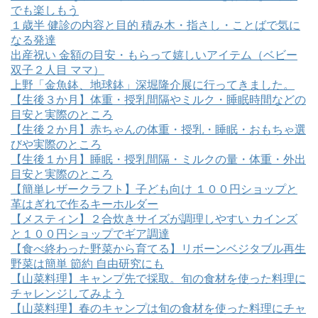
でも楽しもう
１歳半 健診の内容と目的 積み木・指さし・ことばで気に
なる発達
出産祝い 金額の目安・もらって嬉しいアイテム（ベビー
双子２人目 ママ）
上野「金魚鉢、地球鉢」深堀隆介展に行ってきました。
【生後３か月】体重・授乳間隔やミルク・睡眠時間などの
目安と実際のところ
【生後２か月】赤ちゃんの体重・授乳・睡眠・おもちゃ選
びや実際のところ
【生後１か月】睡眠・授乳間隔・ミルクの量・体重・外出
目安と実際のところ
【簡単レザークラフト】子ども向け １００円ショップと
革はぎれで作るキーホルダー
【メスティン】２合炊きサイズが調理しやすい カインズ
と１００円ショップでギア調達
【食べ終わった野菜から育てる】リボーンベジタブル再生
野菜は簡単 節約 自由研究にも
【山菜料理】キャンプ先で採取。旬の食材を使った料理に
チャレンジしてみよう
【山菜料理】春のキャンプは旬の食材を使った料理にチャ