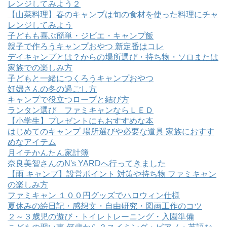
レンジしてみよう２
【山菜料理】春のキャンプは旬の食材を使った料理にチャ
レンジしてみよう
子どもも喜ぶ簡単・ジビエ・キャンプ飯
親子で作ろうキャンプおやつ 新定番はコレ
デイキャンプとは？からの場所選び・持ち物・ソロまたは
家族での楽しみ方
子どもと一緒につくろうキャンプおやつ
妊婦さんの冬の過ごし方
キャンプで役立つロープと結び方
ランタン選び ファミキャンならＬＥＤ
【小学生】プレゼントにもおすすめな本
はじめてのキャンプ 場所選びや必要な道具 家族におすす
めなアイテム
月イチかんたん家計簿
奈良美智さんのN's YARDへ行ってきました
【雨 キャンプ】設営ポイント 対策や持ち物 ファミキャン
の楽しみ方
ファミキャン １００円グッズでハロウィン仕様
夏休みの絵日記・感想文・自由研究・図画工作のコツ
２～３歳児の遊び・トイレトレーニング・入園準備