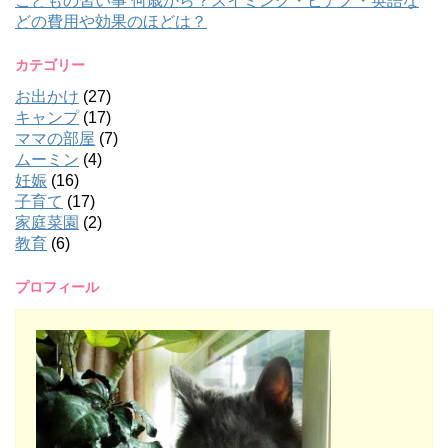
こどもの習い事 何歳から？スイミング・ピアノ・英語な
どの費用や効果のほどは？
カテゴリー
お出かけ
(27)
キャンプ
(17)
ママの部屋
(7)
ムーミン
(4)
妊娠
(16)
子育て
(17)
家庭菜園
(2)
教育
(6)
プロフィール