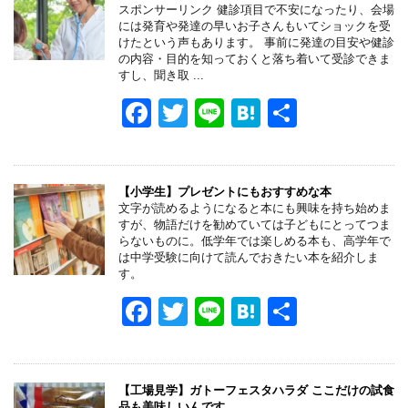
スポンサーリンク 健診項目で不安になったり、会場
には発育や発達の早いお子さんもいてショックを受
けたという声もあります。 事前に発達の目安や健診
の内容・目的を知っておくと落ち着いて受診できま
すし、聞き取 ...
F
T
Li
H
共
a
wi
n
at
有
c
tt
e
e
e
er
n
【小学生】プレゼントにもおすすめな本
文字が読めるようになると本にも興味を持ち始めま
b
a
すが、物語だけを勧めていては子どもにとってつま
らないものに。低学年では楽しめる本も、高学年で
o
は中学受験に向けて読んでおきたい本を紹介しま
す。
o
F
T
Li
H
共
k
a
wi
n
at
有
c
tt
e
e
e
er
n
【工場見学】ガトーフェスタハラダ ここだけの試食
品も美味しいんです