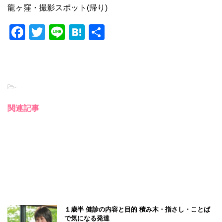
龍ヶ窪・撮影スポット(帰り)
F
T
Li
H
共
a
wi
n
at
有
c
tt
e
e
e
er
n
-
b
a
o
関連記事
o
k
１歳半 健診の内容と目的 積み木・指さし・ことば
で気になる発達