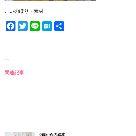
こいのぼり・素材
F
T
Li
H
共
a
wi
n
at
有
c
tt
e
e
e
er
n
-
b
a
o
関連記事
o
k
0歳からの絵本