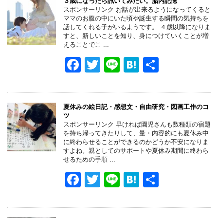
e
er
n
３歳になったら訊いてみたい。胎内記憶
スポンサーリンク お話が出来るようになってくると
b
a
ママのお腹の中にいた頃や誕生する瞬間の気持ちを
話してくれる子がいるようです。 ４歳以降になりま
o
すと、新しいことを知り、身につけていくことが増
えることでこ ...
o
F
T
Li
H
共
k
a
wi
n
at
有
c
tt
e
e
e
er
n
夏休みの絵日記・感想文・自由研究・図画工作のコ
ツ
b
a
スポンサーリンク 早ければ園児さんも数種類の宿題
を持ち帰ってきたりして、量・内容的にも夏休み中
o
に終わらせることができるのかどうか不安になりま
すよね。親としてのサポートや夏休み期間に終わら
o
せるための手順 ...
k
F
T
Li
H
共
a
wi
n
at
有
c
tt
e
e