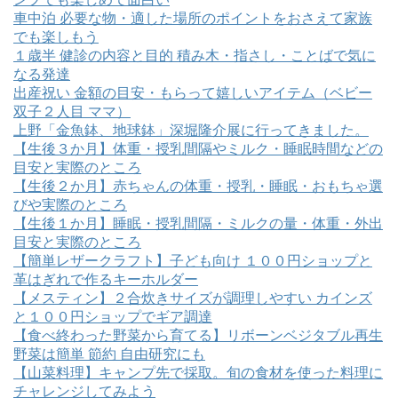
車中泊 必要な物・適した場所のポイントをおさえて家族
でも楽しもう
１歳半 健診の内容と目的 積み木・指さし・ことばで気に
なる発達
出産祝い 金額の目安・もらって嬉しいアイテム（ベビー
双子２人目 ママ）
上野「金魚鉢、地球鉢」深堀隆介展に行ってきました。
【生後３か月】体重・授乳間隔やミルク・睡眠時間などの
目安と実際のところ
【生後２か月】赤ちゃんの体重・授乳・睡眠・おもちゃ選
びや実際のところ
【生後１か月】睡眠・授乳間隔・ミルクの量・体重・外出
目安と実際のところ
【簡単レザークラフト】子ども向け １００円ショップと
革はぎれで作るキーホルダー
【メスティン】２合炊きサイズが調理しやすい カインズ
と１００円ショップでギア調達
【食べ終わった野菜から育てる】リボーンベジタブル再生
野菜は簡単 節約 自由研究にも
【山菜料理】キャンプ先で採取。旬の食材を使った料理に
チャレンジしてみよう