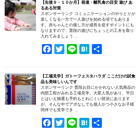
e
er
n
【生後９・１０か月】発達・離乳食の目安 遊び あ
るある対策
b
a
スポンサーリンク コミュニケーションのやりとりが
楽しくなる一方で一人遊びを始める頃でもありま
o
す。赤ちゃんとの接し方が成長を促すポイントにも
なりますので、普段の遊びにちょっとの工夫を取り
o
入れてみましょう ...
k
F
T
Li
H
共
a
wi
n
at
有
c
tt
e
e
e
er
n
【工場見学】ガトーフェスタハラダ ここだけの試食
品も美味しいんです
b
a
スポンサーリンク 普段お目にかかれない人気商品の
内部工程がみれる工場見学。大変人気があり、平日
o
とはいえ抽選も予約もとれにくい状況にあります
が、そんな中でアポなしでも個人かつ小さなお子様
o
同伴でも見学でき ...
k
F
T
Li
H
共
a
wi
n
at
有