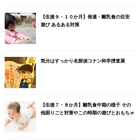
【生後９・１０か月】発達・離乳食の目安
遊び あるある対策
気分はすっかり名探偵コナン科学捜査展
【生後７・８か月】離乳食中期の様子 その
他困りごと対策やこの時期の遊びとおもちゃ