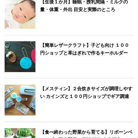
【生後１か月】睡眠・授乳間隔・ミルクの
量・体重・外出 目安と実際のところ
【簡単レザークラフト】子ども向け １００
円ショップと革はぎれで作るキーホルダー
【メスティン】２合炊きサイズが調理しやす
い カインズと１００円ショップでギア調達
【食べ終わった野菜から育てる】リボーンベ