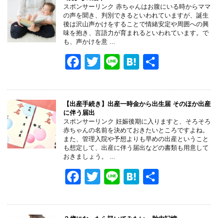
スポンサーリンク 赤ちゃんはお腹にいる時からママ
の声を聞き、判別できるといわれていますが、誕生
後は沢山声かけをすることで情緒安定や周囲への興
味を抱き、言語力が育まれるといわれています。で
も、声かけを意 ...
F
T
Li
H
共
a
wi
n
at
有
c
tt
e
e
e
er
n
【出産手続き】出産一時金から出生届 そのほか出産
に伴う届出
b
a
スポンサーリンク 妊娠後期に入りますと、そろそろ
赤ちゃんの名前を決めておきたいところですよね。
o
また、管理入院や予想よりも早めの出産ということ
も想定して、出産に伴う届出などの書類も用意して
o
おきましょう。 ...
k
F
T
Li
H
共
a
wi
n
at
有
c
tt
e
e