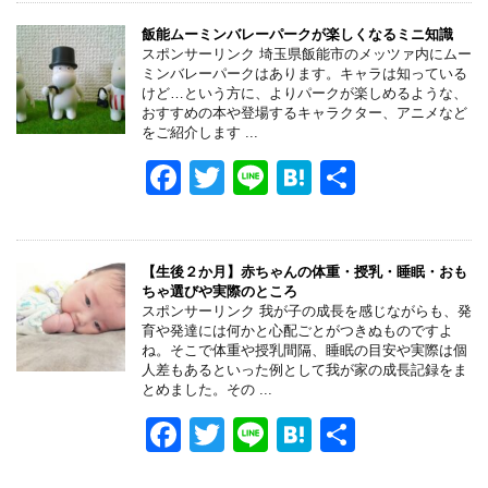
c
tt
e
e
e
er
n
飯能ムーミンバレーパークが楽しくなるミニ知識
スポンサーリンク 埼玉県飯能市のメッツァ内にムー
b
a
ミンバレーパークはあります。キャラは知っている
けど…という方に、よりパークが楽しめるような、
o
おすすめの本や登場するキャラクター、アニメなど
をご紹介します ...
o
F
T
Li
H
共
k
a
wi
n
at
有
c
tt
e
e
e
er
n
【生後２か月】赤ちゃんの体重・授乳・睡眠・おも
ちゃ選びや実際のところ
b
a
スポンサーリンク 我が子の成長を感じながらも、発
育や発達には何かと心配ごとがつきぬものですよ
o
ね。そこで体重や授乳間隔、睡眠の目安や実際は個
人差もあるといった例として我が家の成長記録をま
o
とめました。その ...
k
F
T
Li
H
共
a
wi
n
at
有