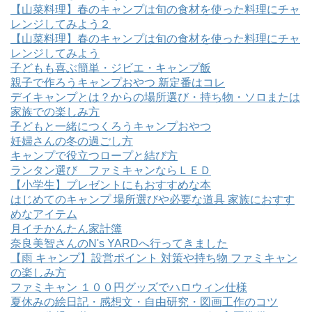
【山菜料理】春のキャンプは旬の食材を使った料理にチャ
レンジしてみよう２
【山菜料理】春のキャンプは旬の食材を使った料理にチャ
レンジしてみよう
子どもも喜ぶ簡単・ジビエ・キャンプ飯
親子で作ろうキャンプおやつ 新定番はコレ
デイキャンプとは？からの場所選び・持ち物・ソロまたは
家族での楽しみ方
子どもと一緒につくろうキャンプおやつ
妊婦さんの冬の過ごし方
キャンプで役立つロープと結び方
ランタン選び ファミキャンならＬＥＤ
【小学生】プレゼントにもおすすめな本
はじめてのキャンプ 場所選びや必要な道具 家族におすす
めなアイテム
月イチかんたん家計簿
奈良美智さんのN's YARDへ行ってきました
【雨 キャンプ】設営ポイント 対策や持ち物 ファミキャン
の楽しみ方
ファミキャン １００円グッズでハロウィン仕様
夏休みの絵日記・感想文・自由研究・図画工作のコツ