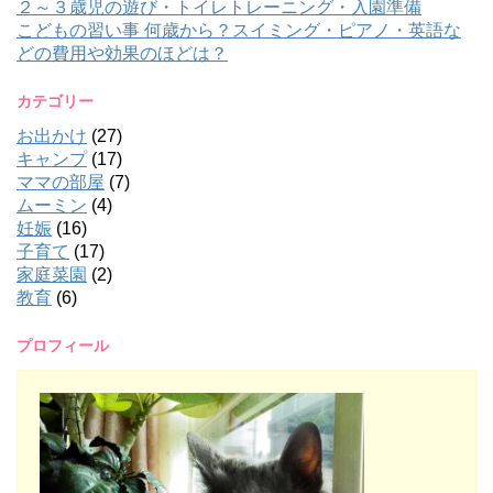
２～３歳児の遊び・トイレトレーニング・入園準備
こどもの習い事 何歳から？スイミング・ピアノ・英語な
どの費用や効果のほどは？
カテゴリー
お出かけ
(27)
キャンプ
(17)
ママの部屋
(7)
ムーミン
(4)
妊娠
(16)
子育て
(17)
家庭菜園
(2)
教育
(6)
プロフィール