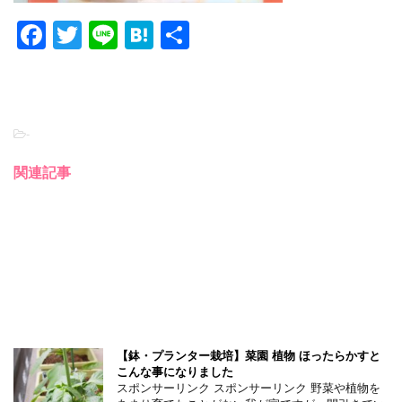
F
T
Li
H
共
a
wi
n
at
有
c
tt
e
e
e
er
n
-
b
a
o
関連記事
o
k
【鉢・プランター栽培】菜園 植物 ほったらかすと
こんな事になりました
スポンサーリンク スポンサーリンク 野菜や植物を