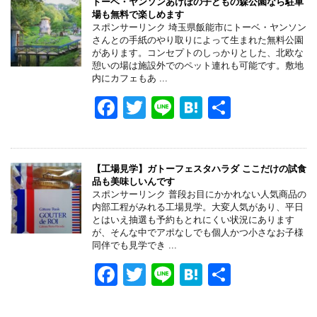
e
er
n
トーベ・ヤンソンあけぼの子どもの森公園なら駐車
場も無料で楽しめます
b
a
スポンサーリンク 埼玉県飯能市にトーベ・ヤンソン
さんとの手紙のやり取りによって生まれた無料公園
o
があります。コンセプトのしっかりとした、北欧な
憩いの場は施設外でのペット連れも可能です。敷地
o
内にカフェもあ ...
k
F
T
Li
H
共
a
wi
n
at
有
c
tt
e
e
e
er
n
【工場見学】ガトーフェスタハラダ ここだけの試食
品も美味しいんです
b
a
スポンサーリンク 普段お目にかかれない人気商品の
内部工程がみれる工場見学。大変人気があり、平日
o
とはいえ抽選も予約もとれにくい状況にあります
が、そんな中でアポなしでも個人かつ小さなお子様
o
同伴でも見学でき ...
k
F
T
Li
H
共
a
wi
n
at
有