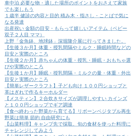
車中泊 必要な物・適した場所のポイントをおさえて家族
でも楽しもう
１歳半 健診の内容と目的 積み木・指さし・ことばで気に
なる発達
出産祝い 金額の目安・もらって嬉しいアイテム（ベビー
双子２人目 ママ）
上野「金魚鉢、地球鉢」深堀隆介展に行ってきました。
【生後３か月】体重・授乳間隔やミルク・睡眠時間などの
目安と実際のところ
【生後２か月】赤ちゃんの体重・授乳・睡眠・おもちゃ選
びや実際のところ
【生後１か月】睡眠・授乳間隔・ミルクの量・体重・外出
目安と実際のところ
【簡単レザークラフト】子ども向け １００円ショップと
革はぎれで作るキーホルダー
【メスティン】２合炊きサイズが調理しやすい カインズ
と１００円ショップでギア調達
【食べ終わった野菜から育てる】リボーンベジタブル再生
野菜は簡単 節約 自由研究にも
【山菜料理】キャンプ先で採取。旬の食材を使った料理に
チャレンジしてみよう