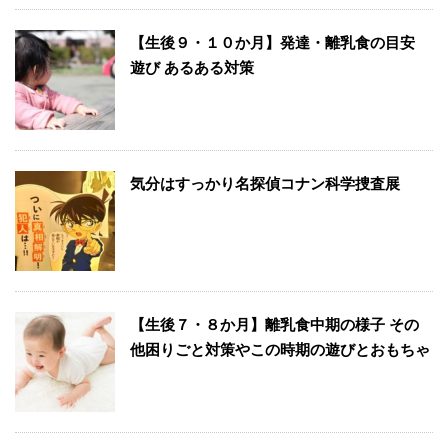
【生後９・１０か月】発達・離乳食の目安
遊び あるある対策
気分はすっかり名探偵コナン科学捜査展
【生後７・８か月】離乳食中期の様子 その
他困りごと対策やこの時期の遊びとおもちゃ