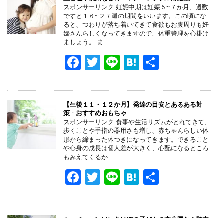
b
a
スポンサーリンク 妊娠中期は妊娠５~７か月、週数
ですと１６~２７週の期間をいいます。この頃にな
o
ると、つわりが落ち着いてきて食欲もお腹周りも妊
婦さんらしくなってきますので、体重管理を心掛け
o
ましょう。 ま ...
k
F
T
Li
H
共
a
wi
n
at
有
c
tt
e
e
e
er
n
【生後１１・１２か月】発達の目安とあるある対
策・おすすめおもちゃ
b
a
スポンサーリンク 食事や生活リズムがとれてきて、
歩くことや手指の器用さも増し、赤ちゃんらしい体
o
形から締まった体つきになってきます。できること
や心身の成長は個人差が大きく、心配になるところ
o
もみえてくるか ...
k
F
T
Li
H
共
a
wi
n
at
有
c
tt
e
e