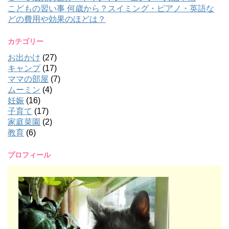
こどもの習い事 何歳から？スイミング・ピアノ・英語な
どの費用や効果のほどは？
カテゴリー
お出かけ
(27)
キャンプ
(17)
ママの部屋
(7)
ムーミン
(4)
妊娠
(16)
子育て
(17)
家庭菜園
(2)
教育
(6)
プロフィール