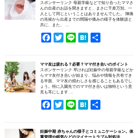
b
a
スポンサーリンク 母親学級などで知り合ったママさ
んの出産のお話を聞きますと、まさに千差万別。一
o
人として同じということはありませんでした。 陣痛
の兆候から出産までの間隔や痛みの様子を体験談と
o
共に、また、 ...
k
F
T
Li
H
共
a
wi
n
at
有
c
tt
e
e
e
er
n
ママ友は疲れる？必要？ママ付き合いのポイント
スポンサーリンク 早ければ妊娠中の母親学級などか
b
a
らママ友付き合いが始まり、悩みや情報を共有でき
る半面、ママ友の煩わしさを感じることもあるでし
o
ょう。特に入園先でのママ付き合いは独特という意
見も耳にします ...
o
F
T
Li
H
共
k
a
wi
n
at
有
c
tt
e
e
e
er
n
妊娠中期 赤ちゃんの様子とコミュニケーション。体
重管理や眠気などのマイナートラブル対処法