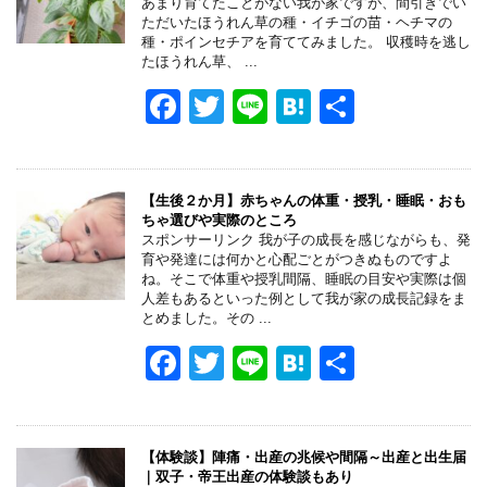
あまり育てたことがない我が家ですが、間引きでい
ただいたほうれん草の種・イチゴの苗・ヘチマの
種・ポインセチアを育ててみました。 収穫時を逃し
たほうれん草、 ...
F
T
Li
H
共
a
wi
n
at
有
c
tt
e
e
e
er
n
【生後２か月】赤ちゃんの体重・授乳・睡眠・おも
ちゃ選びや実際のところ
b
a
スポンサーリンク 我が子の成長を感じながらも、発
育や発達には何かと心配ごとがつきぬものですよ
o
ね。そこで体重や授乳間隔、睡眠の目安や実際は個
人差もあるといった例として我が家の成長記録をま
o
とめました。その ...
k
F
T
Li
H
共
a
wi
n
at
有
c
tt
e
e
e
er
n
【体験談】陣痛・出産の兆候や間隔～出産と出生届
｜双子・帝王出産の体験談もあり