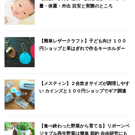
量・体重・外出 目安と実際のところ
【簡単レザークラフト】子ども向け １００
円ショップと革はぎれで作るキーホルダー
【メスティン】２合炊きサイズが調理しやす
い カインズと１００円ショップでギア調達
【食べ終わった野菜から育てる】リボーンベ
ジタブル再生野菜は簡単 節約 自由研究にも