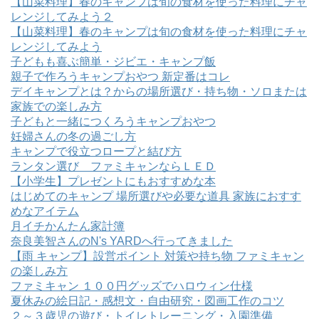
【山菜料理】春のキャンプは旬の食材を使った料理にチャ
レンジしてみよう２
【山菜料理】春のキャンプは旬の食材を使った料理にチャ
レンジしてみよう
子どもも喜ぶ簡単・ジビエ・キャンプ飯
親子で作ろうキャンプおやつ 新定番はコレ
デイキャンプとは？からの場所選び・持ち物・ソロまたは
家族での楽しみ方
子どもと一緒につくろうキャンプおやつ
妊婦さんの冬の過ごし方
キャンプで役立つロープと結び方
ランタン選び ファミキャンならＬＥＤ
【小学生】プレゼントにもおすすめな本
はじめてのキャンプ 場所選びや必要な道具 家族におすす
めなアイテム
月イチかんたん家計簿
奈良美智さんのN's YARDへ行ってきました
【雨 キャンプ】設営ポイント 対策や持ち物 ファミキャン
の楽しみ方
ファミキャン １００円グッズでハロウィン仕様
夏休みの絵日記・感想文・自由研究・図画工作のコツ
２～３歳児の遊び・トイレトレーニング・入園準備