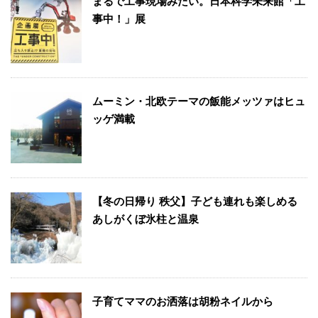
まるで工事現場みたい。日本科学未来館「工
事中！」展
ムーミン・北欧テーマの飯能メッツァはヒュ
ッゲ満載
【冬の日帰り 秩父】子ども連れも楽しめる
あしがくぼ氷柱と温泉
子育てママのお洒落は胡粉ネイルから