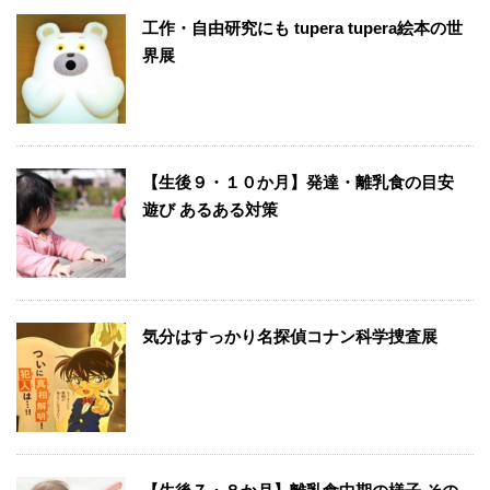
工作・自由研究にも tupera tupera絵本の世
界展
【生後９・１０か月】発達・離乳食の目安
遊び あるある対策
気分はすっかり名探偵コナン科学捜査展