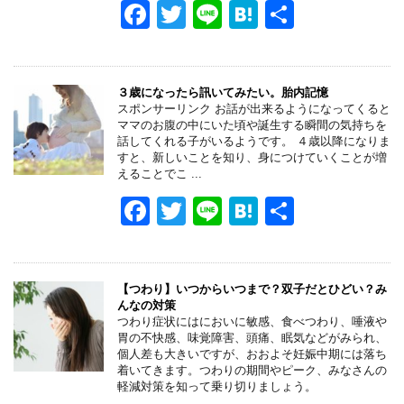
o
F
T
Li
H
共
k
a
wi
n
at
有
c
tt
e
e
e
er
n
３歳になったら訊いてみたい。胎内記憶
スポンサーリンク お話が出来るようになってくると
b
a
ママのお腹の中にいた頃や誕生する瞬間の気持ちを
話してくれる子がいるようです。 ４歳以降になりま
o
すと、新しいことを知り、身につけていくことが増
えることでこ ...
o
F
T
Li
H
共
k
a
wi
n
at
有
c
tt
e
e
e
er
n
【つわり】いつからいつまで？双子だとひどい？み
んなの対策
b
a
つわり症状にはにおいに敏感、食べつわり、唾液や
胃の不快感、味覚障害、頭痛、眠気などがみられ、
o
個人差も大きいですが、おおよそ妊娠中期には落ち
着いてきます。つわりの期間やピーク、みなさんの
o
軽減対策を知って乗り切りましょう。