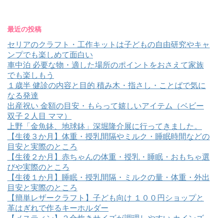
最近の投稿
セリアのクラフト・工作キットは子どもの自由研究やキャ
ンプでも楽しめて面白い
車中泊 必要な物・適した場所のポイントをおさえて家族
でも楽しもう
１歳半 健診の内容と目的 積み木・指さし・ことばで気に
なる発達
出産祝い 金額の目安・もらって嬉しいアイテム（ベビー
双子２人目 ママ）
上野「金魚鉢、地球鉢」深堀隆介展に行ってきました。
【生後３か月】体重・授乳間隔やミルク・睡眠時間などの
目安と実際のところ
【生後２か月】赤ちゃんの体重・授乳・睡眠・おもちゃ選
びや実際のところ
【生後１か月】睡眠・授乳間隔・ミルクの量・体重・外出
目安と実際のところ
【簡単レザークラフト】子ども向け １００円ショップと
革はぎれで作るキーホルダー