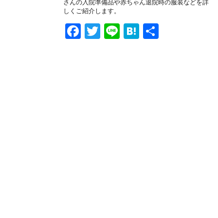
さんの入院準備品や赤ちゃん退院時の服装などを詳
k
しくご紹介します。
F
T
Li
H
共
a
wi
n
at
有
c
tt
e
e
e
er
n
b
a
o
o
k