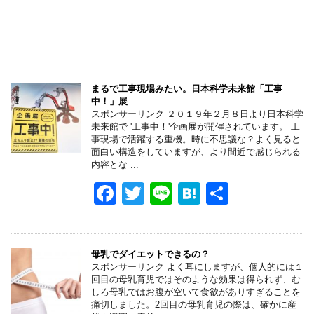
まるで工事現場みたい。日本科学未来館「工事
中！」展
スポンサーリンク ２０１９年２月８日より日本科学
未来館で '工事中！'企画展が開催されています。 工
事現場で活躍する重機。時に不思議な？よく見ると
面白い構造をしていますが、より間近で感じられる
内容とな ...
F
T
Li
H
共
a
wi
n
at
有
c
tt
e
e
e
er
n
母乳でダイエットできるの？
スポンサーリンク よく耳にしますが、個人的には１
b
a
回目の母乳育児ではそのような効果は得られず、む
しろ母乳ではお腹が空いて食欲がありすぎることを
o
痛切しました。2回目の母乳育児の際は、確かに産