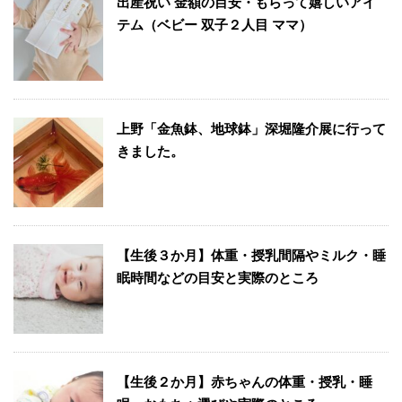
出産祝い 金額の目安・もらって嬉しいアイ
テム（ベビー 双子２人目 ママ）
上野「金魚鉢、地球鉢」深堀隆介展に行って
きました。
【生後３か月】体重・授乳間隔やミルク・睡
眠時間などの目安と実際のところ
【生後２か月】赤ちゃんの体重・授乳・睡