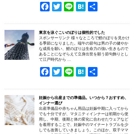
k
F
T
Li
H
共
a
wi
n
at
有
c
tt
e
e
e
er
n
東京を泳ぐこいのぼりは個性的でした
スポンサーリンク 様々なところで鯉のぼりを見かけ
b
a
る季節になりました。端午の節句は男の子の健やか
な成長を願い、鯉のぼりは生命力の強い生きもので
o
あることになぞらえて立身出世を願う節句飾りとし
て江戸時代から ...
o
F
T
Li
H
共
k
a
wi
n
at
有
c
tt
e
e
e
er
n
妊娠から出産までの準備品。いつから？おすすめ、
インナー選び
b
a
出産準備品や赤ちゃん用品は妊娠中期に入ってから
でも十分ですが、マタニティインナーは初期から使
o
用し、中期、後期と体の変化に合わせたウェアなど
を着用することで、妊娠中のマイナートラブルを少
o
しでも改善していきましょう。このほか、双子ママ