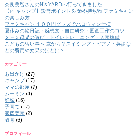
奈良美智さんのN's YARDへ行ってきました
【雨 キャンプ】設営ポイント 対策や持ち物 ファミキャン
の楽しみ方
ファミキャン １００円グッズでハロウィン仕様
夏休みの絵日記・感想文・自由研究・図画工作のコツ
２～３歳児の遊び・トイレトレーニング・入園準備
こどもの習い事 何歳から？スイミング・ピアノ・英語な
どの費用や効果のほどは？
カテゴリー
お出かけ
(27)
キャンプ
(17)
ママの部屋
(7)
ムーミン
(4)
妊娠
(16)
子育て
(17)
家庭菜園
(2)
教育
(6)
プロフィール