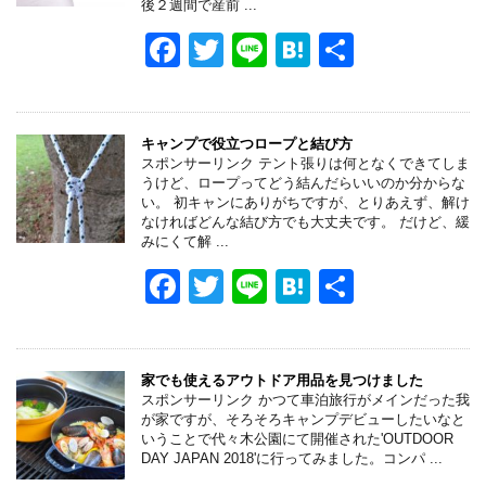
後２週間で産前 ...
o
F
T
Li
H
共
k
a
wi
n
at
有
c
tt
e
e
e
er
n
キャンプで役立つロープと結び方
スポンサーリンク テント張りは何となくできてしま
b
a
うけど、ロープってどう結んだらいいのか分からな
い。 初キャンにありがちですが、とりあえず、解け
o
なければどんな結び方でも大丈夫です。 だけど、緩
みにくて解 ...
o
F
T
Li
H
共
k
a
wi
n
at
有
c
tt
e
e
e
er
n
家でも使えるアウトドア用品を見つけました
スポンサーリンク かつて車泊旅行がメインだった我
b
a
が家ですが、そろそろキャンプデビューしたいなと
いうことで代々木公園にて開催された'OUTDOOR
o
DAY JAPAN 2018'に行ってみました。コンパ ...