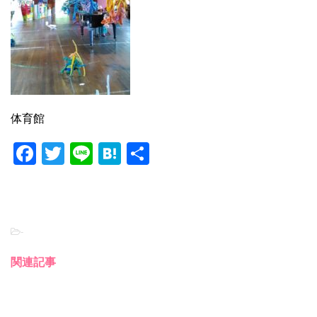
体育館
F
T
Li
H
共
a
wi
n
at
有
c
tt
e
e
e
er
n
-
b
a
o
関連記事
o
k