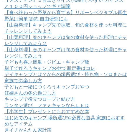
【メスティン】２合炊きサイズが調理しやすい カインズ
と１００円ショップでギア調達
【食べ終わった野菜から育てる】リボーンベジタブル再生
野菜は簡単 節約 自由研究にも
【山菜料理】キャンプ先で採取。旬の食材を使った料理に
チャレンジしてみよう
【山菜料理】春のキャンプは旬の食材を使った料理にチャ
レンジしてみよう２
【山菜料理】春のキャンプは旬の食材を使った料理にチャ
レンジしてみよう
子どもも喜ぶ簡単・ジビエ・キャンプ飯
親子で作ろうキャンプおやつ 新定番はコレ
デイキャンプとは？からの場所選び・持ち物・ソロまたは
家族での楽しみ方
子どもと一緒につくろうキャンプおやつ
妊婦さんの冬の過ごし方
キャンプで役立つロープと結び方
ランタン選び ファミキャンならＬＥＤ
【小学生】プレゼントにもおすすめな本
はじめてのキャンプ 場所選びや必要な道具 家族におすす
めなアイテム
月イチかんたん家計簿