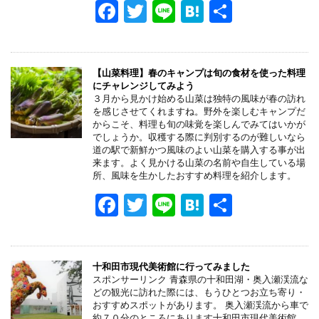
k
F
T
Li
H
共
a
wi
n
at
有
c
tt
e
e
e
er
n
【山菜料理】春のキャンプは旬の食材を使った料理
にチャレンジしてみよう
b
a
３月から見かけ始める山菜は独特の風味が春の訪れ
を感じさせてくれますね。野外を楽しむキャンプだ
o
からこそ、料理も旬の味覚を楽しんでみてはいかが
でしょうか。収穫する際に判別するのが難しいなら
o
道の駅で新鮮かつ風味のよい山菜を購入する事が出
来ます。よく見かける山菜の名前や自生している場
k
所、風味を生かしたおすすめ料理を紹介します。
F
T
Li
H
共
a
wi
n
at
有
c
tt
e
e
e
er
n
十和田市現代美術館に行ってみました
スポンサーリンク 青森県の十和田湖・奥入瀬渓流な
b
a
どの観光に訪れた際には、もうひとつお立ち寄り・
おすすめスポットがあります。 奥入瀬渓流から車で
約７０分のところにあります十和田市現代美術館。