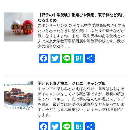
【双子の中学受験】塾選びや費用、双子枠など気に
なるまとめ
スポンサーリンク 双子でも中学受験を経験させてみ
たいと思ったときに塾や費用、ふたりの様子などが
気になりますよね。また、双生児枠のある受検とい
えば東京大学教育学部附属中等教育学校です。我が
家の場合や双子 ...
F
T
Li
H
共
a
wi
n
at
有
c
tt
e
e
e
er
n
子どもも喜ぶ簡単・ジビエ・キャンプ飯
キャンプの楽しみといえばお料理。週末はおおよそ
b
a
デイキャンプをしている我が家ですが、最初の頃は
炭でバーベキュー、次は手の込んだ料理とステップ
o
を踏み、最近では缶詰や冷凍食品なども使っていま
す。子どもも喜ぶ簡単おいしいキャンプ料理を紹介
o
します。
k
F
T
Li
H
共