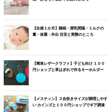
【生後１か月】睡眠・授乳間隔・ミルクの
量・体重・外出 目安と実際のところ
【簡単レザークラフト】子ども向け １００
円ショップと革はぎれで作るキーホルダー
【メスティン】２合炊きサイズが調理しやす
い カインズと１００円ショップでギア調達