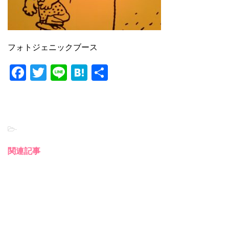
フォトジェニックブース
F
T
Li
H
共
a
wi
n
at
有
c
tt
e
e
e
er
n
-
b
a
o
関連記事
o
k