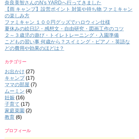
奈良美智さんのN's YARDへ行ってきました
【雨 キャンプ】設営ポイント 対策や持ち物 ファミキャン
の楽しみ方
ファミキャン １００円グッズでハロウィン仕様
夏休みの絵日記・感想文・自由研究・図画工作のコツ
２～３歳児の遊び・トイレトレーニング・入園準備
こどもの習い事 何歳から？スイミング・ピアノ・英語な
どの費用や効果のほどは？
カテゴリー
お出かけ
(27)
キャンプ
(17)
ママの部屋
(7)
ムーミン
(4)
妊娠
(16)
子育て
(17)
家庭菜園
(2)
教育
(6)
プロフィール