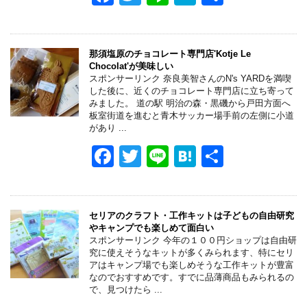
k
a
wi
n
at
有
c
tt
e
e
e
er
n
那須塩原のチョコレート専門店'Kotje Le
Chocolat'が美味しい
b
a
スポンサーリンク 奈良美智さんのN's YARDを満喫
した後に、近くのチョコレート専門店に立ち寄って
o
みました。 道の駅 明治の森・黒磯から戸田方面へ
板室街道を進むと青木サッカー場手前の左側に小道
o
があり ...
k
F
T
Li
H
共
a
wi
n
at
有
c
tt
e
e
e
er
n
セリアのクラフト・工作キットは子どもの自由研究
やキャンプでも楽しめて面白い
b
a
スポンサーリンク 今年の１００円ショップは自由研
究に使えそうなキットが多くみられます、特にセリ
o
アはキャンプ場でも楽しめそうな工作キットが豊富
なのでおすすめです。すでに品薄商品もみられるの
o
で、見つけたら ...