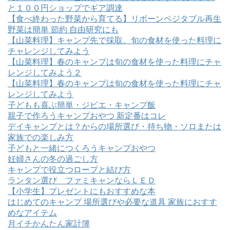
と１００円ショップでギア調達
【食べ終わった野菜から育てる】リボーンベジタブル再生
野菜は簡単 節約 自由研究にも
【山菜料理】キャンプ先で採取。旬の食材を使った料理に
チャレンジしてみよう
【山菜料理】春のキャンプは旬の食材を使った料理にチャ
レンジしてみよう２
【山菜料理】春のキャンプは旬の食材を使った料理にチャ
レンジしてみよう
子どもも喜ぶ簡単・ジビエ・キャンプ飯
親子で作ろうキャンプおやつ 新定番はコレ
デイキャンプとは？からの場所選び・持ち物・ソロまたは
家族での楽しみ方
子どもと一緒につくろうキャンプおやつ
妊婦さんの冬の過ごし方
キャンプで役立つロープと結び方
ランタン選び ファミキャンならＬＥＤ
【小学生】プレゼントにもおすすめな本
はじめてのキャンプ 場所選びや必要な道具 家族におすす
めなアイテム
月イチかんたん家計簿