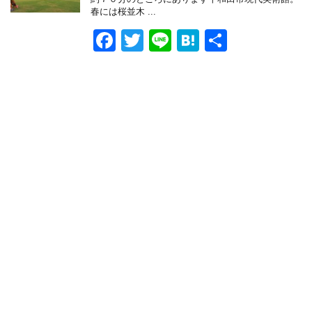
o
春には桜並木 ...
o
F
T
Li
H
共
k
a
wi
n
at
有
c
tt
e
e
e
er
n
b
a
o
o
k