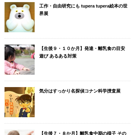
工作・自由研究にも tupera tupera絵本の世
界展
【生後９・１０か月】発達・離乳食の目安
遊び あるある対策
気分はすっかり名探偵コナン科学捜査展
【生後７・８か月】離乳食中期の様子 その