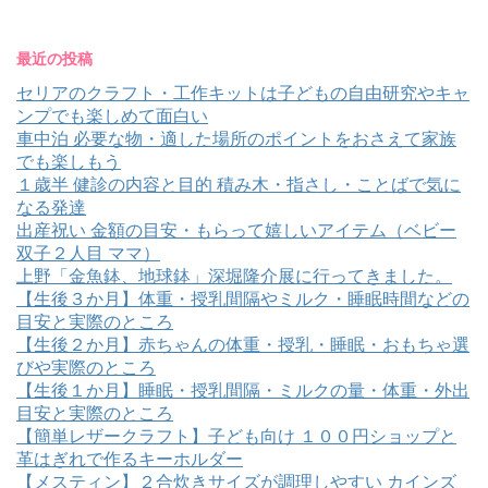
最近の投稿
セリアのクラフト・工作キットは子どもの自由研究やキャ
ンプでも楽しめて面白い
車中泊 必要な物・適した場所のポイントをおさえて家族
でも楽しもう
１歳半 健診の内容と目的 積み木・指さし・ことばで気に
なる発達
出産祝い 金額の目安・もらって嬉しいアイテム（ベビー
双子２人目 ママ）
上野「金魚鉢、地球鉢」深堀隆介展に行ってきました。
【生後３か月】体重・授乳間隔やミルク・睡眠時間などの
目安と実際のところ
【生後２か月】赤ちゃんの体重・授乳・睡眠・おもちゃ選
びや実際のところ
【生後１か月】睡眠・授乳間隔・ミルクの量・体重・外出
目安と実際のところ
【簡単レザークラフト】子ども向け １００円ショップと
革はぎれで作るキーホルダー
【メスティン】２合炊きサイズが調理しやすい カインズ