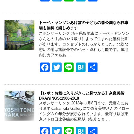
a
wi
n
at
有
c
tt
e
e
e
er
n
トーベ・ヤンソンあけぼの子どもの森公園なら駐車
場も無料で楽しめます
b
a
スポンサーリンク 埼玉県飯能市にトーベ・ヤンソン
さんとの手紙のやり取りによって生まれた無料公園
o
があります。コンセプトのしっかりとした、北欧な
憩いの場は施設外でのペット連れも可能です。敷地
o
内にカフェもあ ...
k
F
T
Li
H
共
a
wi
n
at
有
c
tt
e
e
e
er
n
【レポ：お気に入りがきっと見つかる】奈良美智
DRAWINGS:1988-2018
b
a
スポンサーリンク 2018年３月8日まで、元麻布にあ
りますKaikai Kiki Galleryにて奈良美智さんのドロー
o
イング３０年分が展示されています。最寄り駅は東
京メトロ日比谷線の広尾駅（徒歩１０ ...
o
F
T
Li
H
共