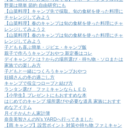
野菜は簡単 節約 自由研究にも
【山菜料理】キャンプ先で採取。旬の食材を使った料理に
チャレンジしてみよう
【山菜料理】春のキャンプは旬の食材を使った料理にチャ
レンジしてみよう２
【山菜料理】春のキャンプは旬の食材を使った料理にチャ
レンジしてみよう
子どもも喜ぶ簡単・ジビエ・キャンプ飯
親子で作ろうキャンプおやつ 新定番はコレ
デイキャンプとは？からの場所選び・持ち物・ソロまたは
家族での楽しみ方
子どもと一緒につくろうキャンプおやつ
妊婦さんの冬の過ごし方
キャンプで役立つロープと結び方
ランタン選び ファミキャンならＬＥＤ
【小学生】プレゼントにもおすすめな本
はじめてのキャンプ 場所選びや必要な道具 家族におすす
めなアイテム
月イチかんたん家計簿
奈良美智さんのN's YARDへ行ってきました
【雨 キャンプ】設営ポイント 対策や持ち物 ファミキャン