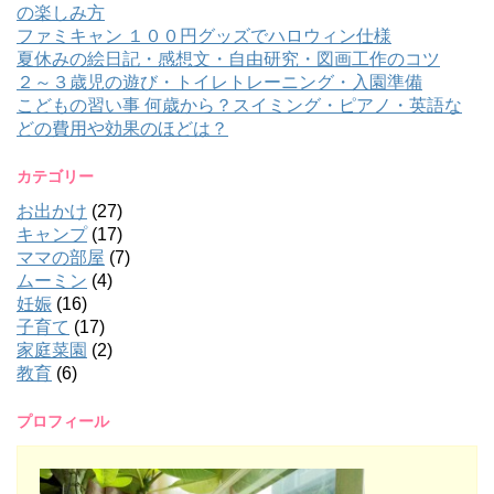
の楽しみ方
ファミキャン １００円グッズでハロウィン仕様
夏休みの絵日記・感想文・自由研究・図画工作のコツ
２～３歳児の遊び・トイレトレーニング・入園準備
こどもの習い事 何歳から？スイミング・ピアノ・英語な
どの費用や効果のほどは？
カテゴリー
お出かけ
(27)
キャンプ
(17)
ママの部屋
(7)
ムーミン
(4)
妊娠
(16)
子育て
(17)
家庭菜園
(2)
教育
(6)
プロフィール