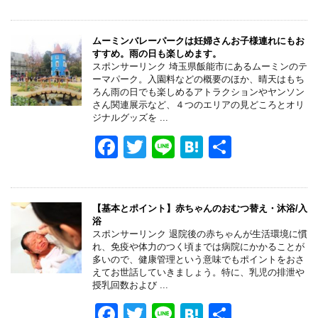
a
wi
n
at
有
c
tt
e
e
e
er
n
ムーミンバレーパークは妊婦さんお子様連れにもお
すすめ。雨の日も楽しめます。
b
a
スポンサーリンク 埼玉県飯能市にあるムーミンのテ
ーマパーク。入園料などの概要のほか、晴天はもち
o
ろん雨の日でも楽しめるアトラクションやヤンソン
さん関連展示など、４つのエリアの見どころとオリ
o
ジナルグッズを ...
k
F
T
Li
H
共
a
wi
n
at
有
c
tt
e
e
e
er
n
【基本とポイント】赤ちゃんのおむつ替え・沐浴/入
浴
b
a
スポンサーリンク 退院後の赤ちゃんが生活環境に慣
れ、免疫や体力のつく頃までは病院にかかることが
o
多いので、健康管理という意味でもポイントをおさ
えてお世話していきましょう。特に、乳児の排泄や
o
授乳回数および ...
k
F
T
Li
H
共