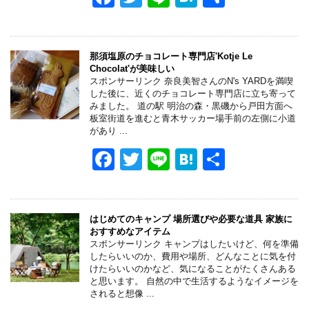
a
wi
n
at
有
c
tt
e
e
e
er
n
那須塩原のチョコレート専門店'Kotje Le
Chocolat'が美味しい
b
a
スポンサーリンク 奈良美智さんのN's YARDを満喫
した後に、近くのチョコレート専門店に立ち寄って
o
みました。 道の駅 明治の森・黒磯から戸田方面へ
板室街道を進むと青木サッカー場手前の左側に小道
o
があり ...
k
F
T
Li
H
共
a
wi
n
at
有
c
tt
e
e
e
er
n
はじめてのキャンプ 場所選びや必要な道具 家族に
おすすめなアイテム
b
a
スポンサーリンク キャンプはしたいけど、何を準備
したらいいのか、費用や場所、どんなことに気を付
o
けたらいいのかなど、気になることがたくさんある
と思います。 自然の中で生活するようなイメージを
o
されると想像 ...