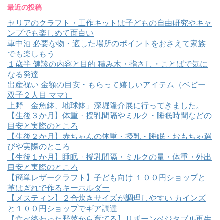
最近の投稿
セリアのクラフト・工作キットは子どもの自由研究やキャ
ンプでも楽しめて面白い
車中泊 必要な物・適した場所のポイントをおさえて家族
でも楽しもう
１歳半 健診の内容と目的 積み木・指さし・ことばで気に
なる発達
出産祝い 金額の目安・もらって嬉しいアイテム（ベビー
双子２人目 ママ）
上野「金魚鉢、地球鉢」深堀隆介展に行ってきました。
【生後３か月】体重・授乳間隔やミルク・睡眠時間などの
目安と実際のところ
【生後２か月】赤ちゃんの体重・授乳・睡眠・おもちゃ選
びや実際のところ
【生後１か月】睡眠・授乳間隔・ミルクの量・体重・外出
目安と実際のところ
【簡単レザークラフト】子ども向け １００円ショップと
革はぎれで作るキーホルダー
【メスティン】２合炊きサイズが調理しやすい カインズ
と１００円ショップでギア調達
【食べ終わった野菜から育てる】リボーンベジタブル再生