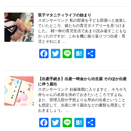
c
tt
e
e
e
er
n
双子マタニティライフの始まり
スポンサーリンク 私の部屋を子ども部屋へと改装し
b
a
ていたところ、娘たちの育児ダイアリーを見つけま
した。 精一杯の育児生活であまり読み返すこともな
o
かったのですが、これを機に振り返りつつ出産・育
児とそれにま ...
o
F
T
Li
H
共
k
a
wi
n
at
有
c
tt
e
e
e
er
n
【出産手続き】出産一時金から出生届 そのほか出産
に伴う届出
b
a
スポンサーリンク 妊娠後期に入りますと、そろそろ
赤ちゃんの名前を決めておきたいところですよね。
o
また、管理入院や予想よりも早めの出産ということ
も想定して、出産に伴う届出などの書類も用意して
o
おきましょう。 ...
k
F
T
Li
H
共