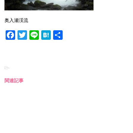
奥入瀬渓流
F
T
Li
H
共
a
wi
n
at
有
c
tt
e
e
e
er
n
-
b
a
o
関連記事
o
k