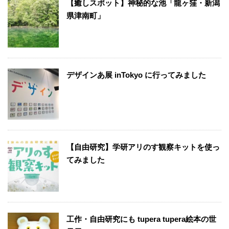
【癒しスポット】神秘的な池「龍ヶ窪・新潟
県津南町」
デザインあ展 inTokyo に行ってみました
【自由研究】学研アリのす観察キットを使っ
てみました
工作・自由研究にも tupera tupera絵本の世