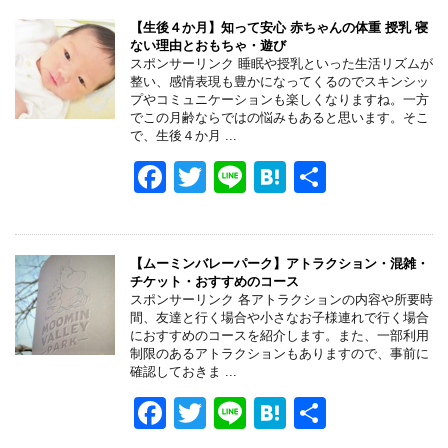
【生後４か月】知って安心 赤ちゃんの体重 授乳 寝
ない理由とおもちゃ・遊び
スポンサーリンク 睡眠や授乳といった生活リズムが
整い、感情表現も豊かになってくるのでスキンシッ
プやコミュニケーションも楽しくなりますね。一方
でこの月齢ならではの悩みもあると思います。そこ
で、生後４か月 ...
F
T
Li
H
共
a
wi
n
at
有
c
tt
e
e
e
er
n
【ムーミンバレーパーク】アトラクション・混雑・
チケット・おすすめのコース
b
a
スポンサーリンク 各アトラクションの内容や所要時
間、友達と行く場合や小さなお子様連れで行く場合
o
におすすめのコースを紹介します。また、一部利用
制限のあるアトラクションもありますので、事前に
o
確認しておきま ...
k
F
T
Li
H
共
a
wi
n
at
有