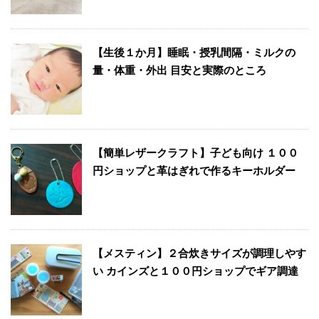
【生後１か月】睡眠・授乳間隔・ミルクの
量・体重・外出 目安と実際のところ
【簡単レザークラフト】子ども向け １００
円ショップと革はぎれで作るキーホルダー
【メスティン】２合炊きサイズが調理しやす
い カインズと１００円ショップでギア調達