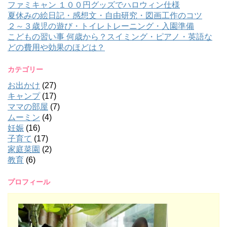
ファミキャン １００円グッズでハロウィン仕様
夏休みの絵日記・感想文・自由研究・図画工作のコツ
２～３歳児の遊び・トイレトレーニング・入園準備
こどもの習い事 何歳から？スイミング・ピアノ・英語な
どの費用や効果のほどは？
カテゴリー
お出かけ
(27)
キャンプ
(17)
ママの部屋
(7)
ムーミン
(4)
妊娠
(16)
子育て
(17)
家庭菜園
(2)
教育
(6)
プロフィール