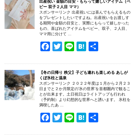
出産祝い 金額の目安・もらって嬉しいアイテム（ベ
ビー 双子２人目 ママ）
スポンサーリンク 出産祝いには喜んでもらえるもの
をプレゼントしたいですよね。出産祝いをお渡しす
る期間や金額の目安と、実際にもらって嬉しかった
もの、喜ばれたアイテムをベビー、双子、２人目、
ママ用に分けて ...
F
T
Li
H
共
a
wi
n
at
有
c
tt
e
e
e
er
n
【冬の日帰り 秩父】子ども連れも楽しめる あしが
くぼ氷柱と温泉
b
a
スポンサーリンク ２０２２年度は１月から２月２３
日までと２か月限定の'氷の世界'を首都圏内で観るこ
o
とが出来ます。土日祝日はライトアップも行われ
（予約制）より幻想的な世界へと誘います。 氷柱を
o
満喫したあ ...
k
F
T
Li
H
共
a
wi
n
at
有