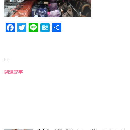
F
T
Li
H
共
a
wi
n
at
有
c
tt
e
e
e
er
n
-
b
a
o
関連記事
o
k