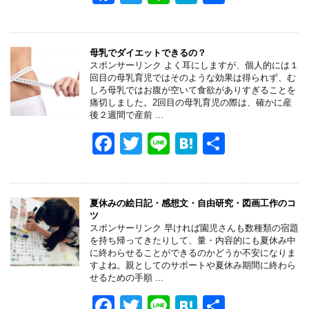
a
wi
n
at
有
c
tt
e
e
e
er
n
母乳でダイエットできるの？
スポンサーリンク よく耳にしますが、個人的には１
b
a
回目の母乳育児ではそのような効果は得られず、む
しろ母乳ではお腹が空いて食欲がありすぎることを
o
痛切しました。2回目の母乳育児の際は、確かに産
後２週間で産前 ...
o
F
T
Li
H
共
k
a
wi
n
at
有
c
tt
e
e
e
er
n
夏休みの絵日記・感想文・自由研究・図画工作のコ
ツ
b
a
スポンサーリンク 早ければ園児さんも数種類の宿題
を持ち帰ってきたりして、量・内容的にも夏休み中
o
に終わらせることができるのかどうか不安になりま
すよね。親としてのサポートや夏休み期間に終わら
o
せるための手順 ...
k
F
T
Li
H
共