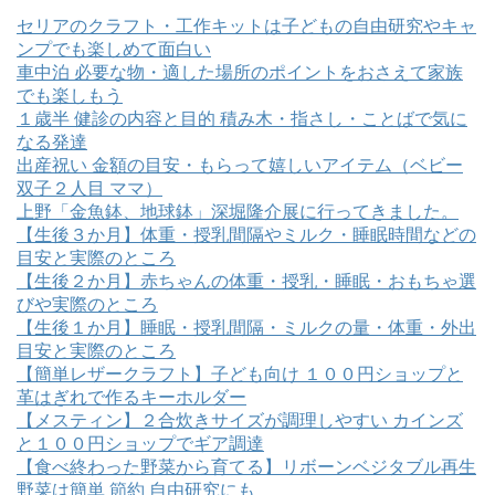
セリアのクラフト・工作キットは子どもの自由研究やキャ
ンプでも楽しめて面白い
車中泊 必要な物・適した場所のポイントをおさえて家族
でも楽しもう
１歳半 健診の内容と目的 積み木・指さし・ことばで気に
なる発達
出産祝い 金額の目安・もらって嬉しいアイテム（ベビー
双子２人目 ママ）
上野「金魚鉢、地球鉢」深堀隆介展に行ってきました。
【生後３か月】体重・授乳間隔やミルク・睡眠時間などの
目安と実際のところ
【生後２か月】赤ちゃんの体重・授乳・睡眠・おもちゃ選
びや実際のところ
【生後１か月】睡眠・授乳間隔・ミルクの量・体重・外出
目安と実際のところ
【簡単レザークラフト】子ども向け １００円ショップと
革はぎれで作るキーホルダー
【メスティン】２合炊きサイズが調理しやすい カインズ
と１００円ショップでギア調達
【食べ終わった野菜から育てる】リボーンベジタブル再生
野菜は簡単 節約 自由研究にも