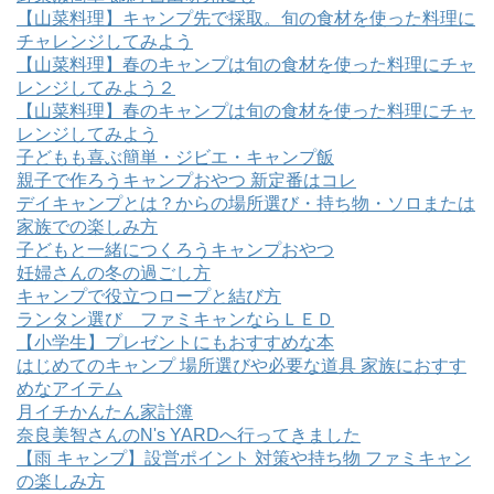
【山菜料理】キャンプ先で採取。旬の食材を使った料理に
チャレンジしてみよう
【山菜料理】春のキャンプは旬の食材を使った料理にチャ
レンジしてみよう２
【山菜料理】春のキャンプは旬の食材を使った料理にチャ
レンジしてみよう
子どもも喜ぶ簡単・ジビエ・キャンプ飯
親子で作ろうキャンプおやつ 新定番はコレ
デイキャンプとは？からの場所選び・持ち物・ソロまたは
家族での楽しみ方
子どもと一緒につくろうキャンプおやつ
妊婦さんの冬の過ごし方
キャンプで役立つロープと結び方
ランタン選び ファミキャンならＬＥＤ
【小学生】プレゼントにもおすすめな本
はじめてのキャンプ 場所選びや必要な道具 家族におすす
めなアイテム
月イチかんたん家計簿
奈良美智さんのN's YARDへ行ってきました
【雨 キャンプ】設営ポイント 対策や持ち物 ファミキャン
の楽しみ方