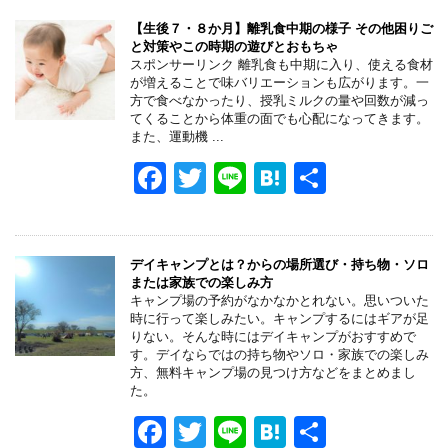
c
tt
e
e
e
er
n
【生後７・８か月】離乳食中期の様子 その他困りご
と対策やこの時期の遊びとおもちゃ
b
a
スポンサーリンク 離乳食も中期に入り、使える食材
が増えることで味バリエーションも広がります。一
o
方で食べなかったり、授乳ミルクの量や回数が減っ
てくることから体重の面でも心配になってきます。
o
また、運動機 ...
k
F
T
Li
H
共
a
wi
n
at
有
c
tt
e
e
e
er
n
デイキャンプとは？からの場所選び・持ち物・ソロ
または家族での楽しみ方
b
a
キャンプ場の予約がなかなかとれない。思いついた
時に行って楽しみたい。キャンプするにはギアが足
o
りない。そんな時にはデイキャンプがおすすめで
す。デイならではの持ち物やソロ・家族での楽しみ
o
方、無料キャンプ場の見つけ方などをまとめまし
た。
k
F
T
Li
H
共