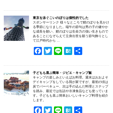
a
wi
n
at
有
c
tt
e
e
e
er
n
東京を泳ぐこいのぼりは個性的でした
スポンサーリンク 様々なところで鯉のぼりを見かけ
b
a
る季節になりました。端午の節句は男の子の健やか
な成長を願い、鯉のぼりは生命力の強い生きもので
o
あることになぞらえて立身出世を願う節句飾りとし
て江戸時代から ...
o
F
T
Li
H
共
k
a
wi
n
at
有
c
tt
e
e
e
er
n
子どもも喜ぶ簡単・ジビエ・キャンプ飯
キャンプの楽しみといえばお料理。週末はおおよそ
b
a
デイキャンプをしている我が家ですが、最初の頃は
炭でバーベキュー、次は手の込んだ料理とステップ
o
を踏み、最近では缶詰や冷凍食品なども使っていま
す。子どもも喜ぶ簡単おいしいキャンプ料理を紹介
o
します。
k
F
T
Li
H
共