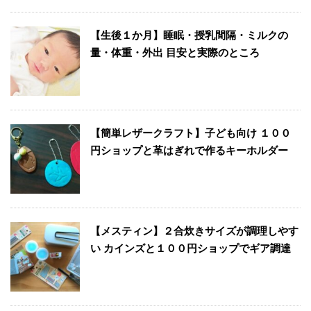
【生後１か月】睡眠・授乳間隔・ミルクの
量・体重・外出 目安と実際のところ
【簡単レザークラフト】子ども向け １００
円ショップと革はぎれで作るキーホルダー
【メスティン】２合炊きサイズが調理しやす
い カインズと１００円ショップでギア調達