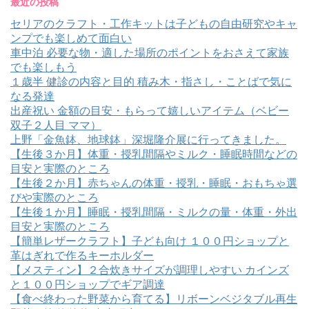
最近の投稿
セリアのクラフト・工作キットは子どもの自由研究やキャ
ンプでも楽しめて面白い
車中泊 必要な物・適した場所のポイントをおさえて家族
でも楽しもう
１歳半 健診の内容と目的 積み木・指さし・ことばで気に
なる発達
出産祝い 金額の目安・もらって嬉しいアイテム（ベビー
双子２人目 ママ）
上野「金魚鉢、地球鉢」深堀隆介展に行ってきました。
【生後３か月】体重・授乳間隔やミルク・睡眠時間などの
目安と実際のところ
【生後２か月】赤ちゃんの体重・授乳・睡眠・おもちゃ選
びや実際のところ
【生後１か月】睡眠・授乳間隔・ミルクの量・体重・外出
目安と実際のところ
【簡単レザークラフト】子ども向け １００円ショップと
革はぎれで作るキーホルダー
【メスティン】２合炊きサイズが調理しやすい カインズ
と１００円ショップでギア調達
【食べ終わった野菜から育てる】リボーンベジタブル再生