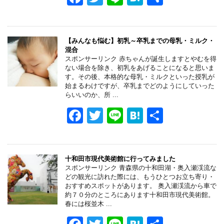
k
a
wi
n
at
有
c
tt
e
e
e
er
n
【みんなも悩む】初乳～卒乳までの母乳・ミルク・
混合
b
a
スポンサーリンク 赤ちゃんが誕生しますとやむを得
ない場合を除き、初乳をあげることになると思いま
o
す。その後、本格的な母乳・ミルクといった授乳が
始まるわけですが、卒乳までどのようにしていった
o
らいいのか、所 ...
k
F
T
Li
H
共
a
wi
n
at
有
c
tt
e
e
e
er
n
十和田市現代美術館に行ってみました
スポンサーリンク 青森県の十和田湖・奥入瀬渓流な
b
a
どの観光に訪れた際には、もうひとつお立ち寄り・
おすすめスポットがあります。 奥入瀬渓流から車で
o
約７０分のところにあります十和田市現代美術館。
春には桜並木 ...
o