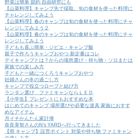
野菜は簡単 節約 自由研究にも
【山菜料理】キャンプ先で採取。旬の食材を使った料理に
チャレンジしてみよう
【山菜料理】春のキャンプは旬の食材を使った料理にチャ
レンジしてみよう２
【山菜料理】春のキャンプは旬の食材を使った料理にチャ
レンジしてみよう
子どもも喜ぶ簡単・ジビエ・キャンプ飯
親子で作ろうキャンプおやつ 新定番はコレ
デイキャンプとは？からの場所選び・持ち物・ソロまたは
家族での楽しみ方
子どもと一緒につくろうキャンプおやつ
妊婦さんの冬の過ごし方
キャンプで役立つロープと結び方
ランタン選び ファミキャンならＬＥＤ
【小学生】プレゼントにもおすすめな本
はじめてのキャンプ 場所選びや必要な道具 家族におすす
めなアイテム
月イチかんたん家計簿
奈良美智さんのN's YARDへ行ってきました
【雨 キャンプ】設営ポイント 対策や持ち物 ファミキャン
の楽しみ方