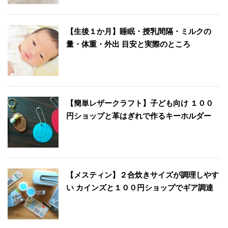
【生後１か月】睡眠・授乳間隔・ミルクの
量・体重・外出 目安と実際のところ
【簡単レザークラフト】子ども向け １００
円ショップと革はぎれで作るキーホルダー
【メスティン】２合炊きサイズが調理しやす
い カインズと１００円ショップでギア調達