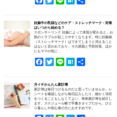
F
T
Li
H
共
k
a
wi
n
at
有
c
tt
e
e
e
er
n
妊娠中の乳頭などのケア・ストレッチマーク・対策
はいつから始める？
b
a
スポンサーリンク 妊娠によって体質が変わると、お
肌のトラブルが起こりやすくなります。特に妊娠線
o
（ストレッチマーク）はできてしまうと消えること
はないと言われており、その原因と予防対策、ほか
o
にもママの気に ...
k
F
T
Li
H
共
a
wi
n
at
有
c
tt
e
e
e
er
n
月イチかんたん家計簿
家計簿は毎日つけるものだと思っていませんか。レ
b
a
シートを確認しながら毎日記入したり、細かく項目
をつくることもしなくてよい、簡単家計簿を紹介し
o
ます。スケジュール帳で手書きタイプだから、ひと
り暮らしや初心者の方におすすめです。
o