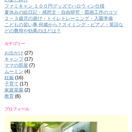
ファミキャン １００円グッズでハロウィン仕様
夏休みの絵日記・感想文・自由研究・図画工作のコツ
２～３歳児の遊び・トイレトレーニング・入園準備
こどもの習い事 何歳から？スイミング・ピアノ・英語な
どの費用や効果のほどは？
カテゴリー
お出かけ
(27)
キャンプ
(17)
ママの部屋
(7)
ムーミン
(4)
妊娠
(16)
子育て
(17)
家庭菜園
(2)
教育
(6)
プロフィール