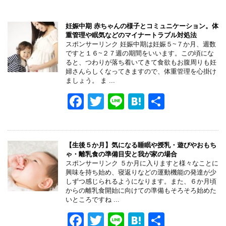
妊娠中期 赤ちゃんの様子とコミュニケーション。体
重管理や眠気などのマイナートラブル対処法
スポンサーリンク 妊娠中期は妊娠５~７か月、週数
ですと１６~２７週の期間をいいます。この頃にな
ると、つわりが落ち着いてきて食欲もお腹周りも妊
婦さんらしくなってきますので、体重管理を心掛け
ましょう。 ま ...
F
T
Li
H
共
a
wi
n
at
有
c
tt
e
e
e
er
n
【生後５か月】気になる睡眠や授乳・遊びやおもち
ゃ・離乳食の準備目安と我が家の場合
b
a
スポンサーリンク ５か月に入りますと様々なことに
興味を持ち始め、寝返りなどの運動機能の発達が少
o
しずつ感じられるようになります。また、６か月頃
からの離乳食開始に向けての準備もそろそろ始めた
o
いところですね ...
k
F
T
Li
H
共