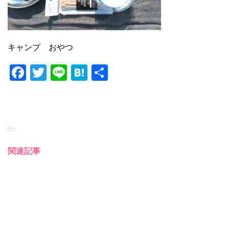
キャンプ おやつ
F
T
Li
H
共
a
wi
n
at
有
c
tt
e
e
e
er
n
-
b
a
o
関連記事
o
k