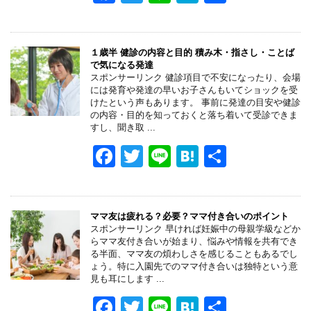
a
wi
n
at
有
c
tt
e
e
e
er
n
１歳半 健診の内容と目的 積み木・指さし・ことば
で気になる発達
b
a
スポンサーリンク 健診項目で不安になったり、会場
には発育や発達の早いお子さんもいてショックを受
o
けたという声もあります。 事前に発達の目安や健診
の内容・目的を知っておくと落ち着いて受診できま
o
すし、聞き取 ...
k
F
T
Li
H
共
a
wi
n
at
有
c
tt
e
e
e
er
n
ママ友は疲れる？必要？ママ付き合いのポイント
スポンサーリンク 早ければ妊娠中の母親学級などか
b
a
らママ友付き合いが始まり、悩みや情報を共有でき
る半面、ママ友の煩わしさを感じることもあるでし
o
ょう。特に入園先でのママ付き合いは独特という意
見も耳にします ...
o
F
T
Li
H
共