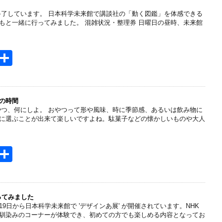
n
終了しています。 日本科学未来館で講談社の「動く図鑑」を体感できる
a
もと一緒に行ってみました。 混雑状況・整理券 日曜日の昼時、未来館
H
共
t
有
e
n
の時間
やつ、何にしよ。 おやつって形や風味、時に季節感、あるいは飲み物に
a
に選ぶことが出来て楽しいですよね。駄菓子などの懐かしいものや大人
H
共
t
有
e
n
行ってみました
月19日から日本科学未来館で 'デザインあ展' が開催されています。NHK
a
馴染みのコーナーが体験でき、初めての方でも楽しめる内容となってお