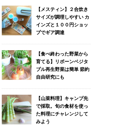
【メスティン】２合炊き
サイズが調理しやすい カ
インズと１００円ショッ
プでギア調達
【食べ終わった野菜から
育てる】リボーンベジタ
ブル再生野菜は簡単 節約
自由研究にも
【山菜料理】キャンプ先
で採取。旬の食材を使っ
た料理にチャレンジして
みよう