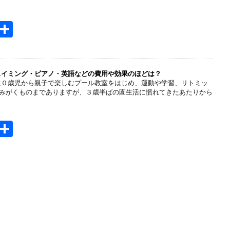
H
共
t
有
e
n
スイミング・ピアノ・英語などの費用や効果のほどは？
は０歳児から親子で楽しむプール教室をはじめ、運動や学習、リトミッ
a
みがくものまでありますが、３歳半ばの園生活に慣れてきたあたりから
H
共
t
有
e
n
a