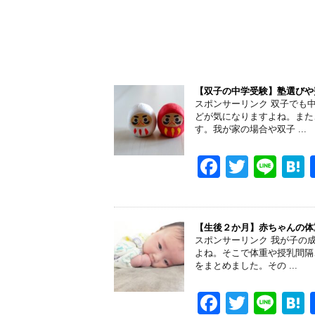
k
【双子の中学受験】塾選びや
スポンサーリンク 双子でも
どが気になりますよね。また
す。我が家の場合や双子 ...
F
T
Li
a
wi
n
a
c
tt
e
e
er
【生後２か月】赤ちゃんの体
スポンサーリンク 我が子の
b
よね。そこで体重や授乳間隔
をまとめました。その ...
o
o
F
T
Li