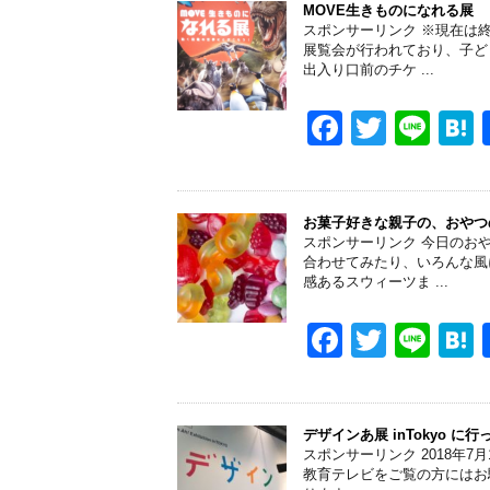
e
er
MOVE生きものになれる展
スポンサーリンク ※現在は
b
展覧会が行われており、子ど
出入り口前のチケ ...
o
o
F
T
Li
k
a
wi
n
a
c
tt
e
e
er
お菓子好きな親子の、おやつ
スポンサーリンク 今日のお
b
合わせてみたり、いろんな風
感あるスウィーツま ...
o
o
F
T
Li
k
a
wi
n
a
c
tt
e
e
er
デザインあ展 inTokyo に
スポンサーリンク 2018年7
b
教育テレビをご覧の方にはお