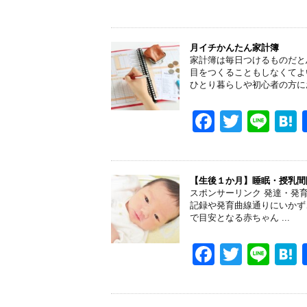
k
a
wi
n
a
c
tt
e
e
er
月イチかんたん家計簿
家計簿は毎日つけるものだと
b
目をつくることもしなくてよ
ひとり暮らしや初心者の方に
o
o
F
T
Li
k
a
wi
n
a
c
tt
e
e
er
【生後１か月】睡眠・授乳間
スポンサーリンク 発達・発
b
記録や発育曲線通りにいかず
で目安となる赤ちゃん ...
o
o
F
T
Li
k
a
wi
n
a
c
tt
e