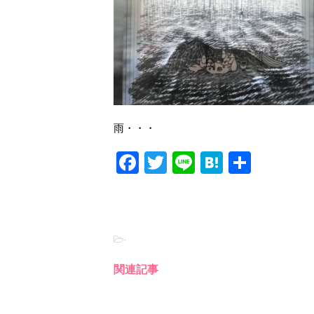
雨・・・
F
T
Li
H
共
a
wi
n
at
有
c
tt
e
e
e
er
n
-
b
a
o
関連記事
o