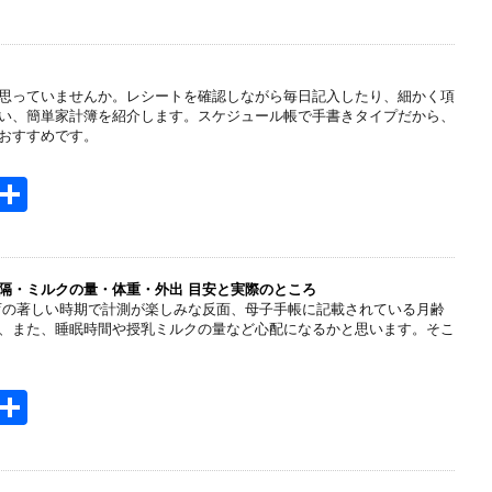
t
有
e
n
思っていませんか。レシートを確認しながら毎日記入したり、細かく項
a
い、簡単家計簿を紹介します。スケジュール帳で手書きタイプだから、
おすすめです。
H
共
t
有
e
n
隔・ミルクの量・体重・外出 目安と実際のところ
育の著しい時期で計測が楽しみな反面、母子手帳に記載されている月齢
a
、また、睡眠時間や授乳ミルクの量など心配になるかと思います。そこ
H
共
t
有
e