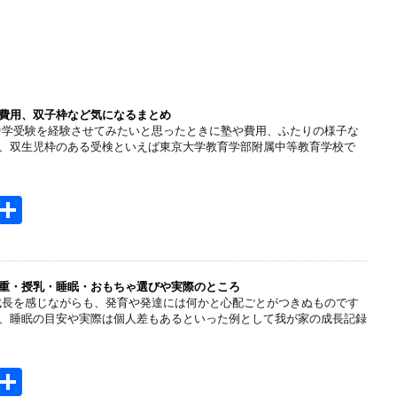
費用、双子枠など気になるまとめ
中学受験を経験させてみたいと思ったときに塾や費用、ふたりの様子な
、双生児枠のある受検といえば東京大学教育学部附属中等教育学校で
H
共
t
有
e
n
重・授乳・睡眠・おもちゃ選びや実際のところ
成長を感じながらも、発育や発達には何かと心配ごとがつきぬものです
a
、睡眠の目安や実際は個人差もあるといった例として我が家の成長記録
H
共