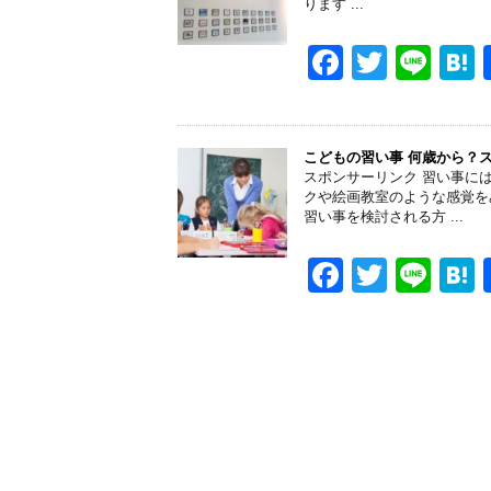
ります ...
o
o
F
T
Li
k
a
wi
n
a
c
tt
e
e
er
こどもの習い事 何歳から？
スポンサーリンク 習い事に
b
クや絵画教室のような感覚を
習い事を検討される方 ...
o
o
F
T
Li
k
a
wi
n
a
c
tt
e
e
er
b
o
o