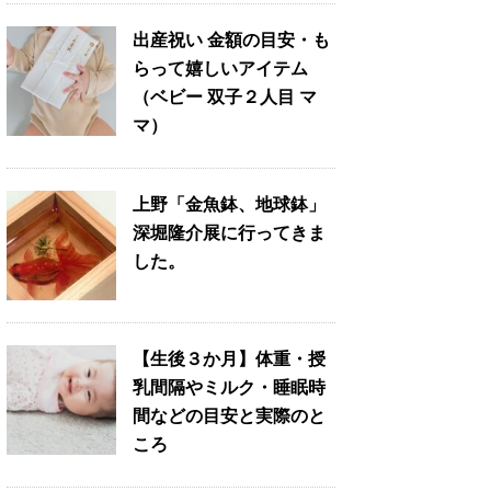
出産祝い 金額の目安・も
らって嬉しいアイテム
（ベビー 双子２人目 マ
マ）
上野「金魚鉢、地球鉢」
深堀隆介展に行ってきま
した。
【生後３か月】体重・授
乳間隔やミルク・睡眠時
間などの目安と実際のと
ころ