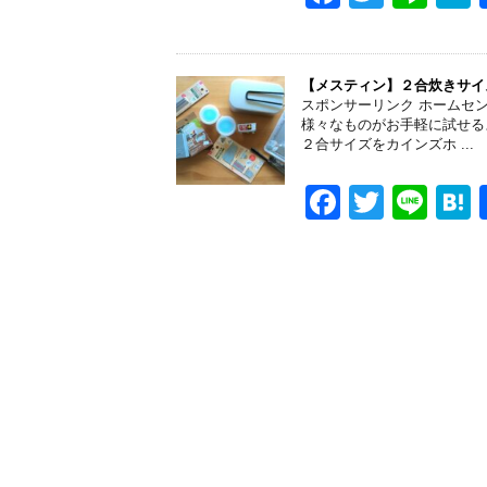
k
a
wi
n
a
c
tt
e
e
er
【メスティン】２合炊きサイ
スポンサーリンク ホームセ
b
様々なものがお手軽に試せる
２合サイズをカインズホ ...
o
o
F
T
Li
k
a
wi
n
a
c
tt
e
e
er
b
o
o
k