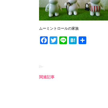
ムーミントロールの家族
F
T
Li
H
共
a
wi
n
at
有
c
tt
e
e
e
er
n
-
b
a
o
関連記事
o
k