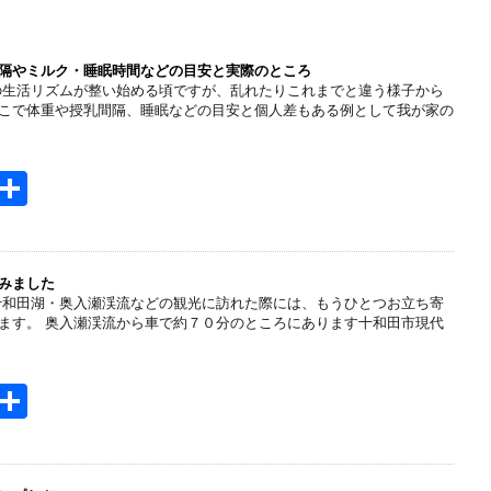
隔やミルク・睡眠時間などの目安と実際のところ
の生活リズムが整い始める頃ですが、乱れたりこれまでと違う様子から
こで体重や授乳間隔、睡眠などの目安と個人差もある例として我が家の
H
共
t
有
e
n
みました
十和田湖・奥入瀬渓流などの観光に訪れた際には、もうひとつお立ち寄
a
ます。 奥入瀬渓流から車で約７０分のところにあります十和田市現代
H
共
t
有
e