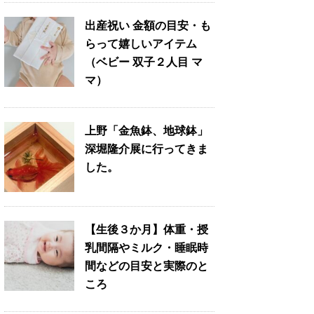
出産祝い 金額の目安・も
らって嬉しいアイテム
（ベビー 双子２人目 マ
マ）
上野「金魚鉢、地球鉢」
深堀隆介展に行ってきま
した。
【生後３か月】体重・授
乳間隔やミルク・睡眠時
間などの目安と実際のと
ころ