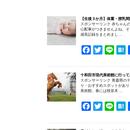
【生後３か月】体重・授乳間
スポンサーリンク 赤ちゃん
心配事がつきませんよね。そ
成長記録をまとめまし ...
F
T
Li
a
wi
n
a
c
tt
e
e
er
十和田市現代美術館に行って
スポンサーリンク 青森県の
b
り・おすすめスポットがあり
美術館。春には桜並木 ...
o
o
F
T
Li
k
a
wi
n
a
c
tt
e