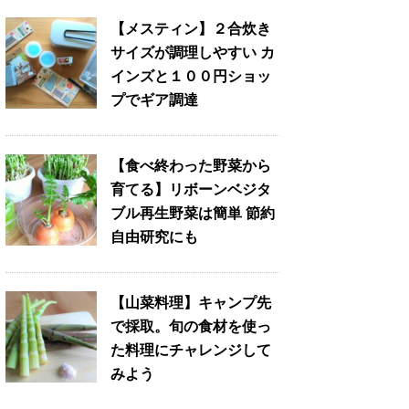
【メスティン】２合炊き
サイズが調理しやすい カ
インズと１００円ショッ
プでギア調達
【食べ終わった野菜から
育てる】リボーンベジタ
ブル再生野菜は簡単 節約
自由研究にも
【山菜料理】キャンプ先
で採取。旬の食材を使っ
た料理にチャレンジして
みよう