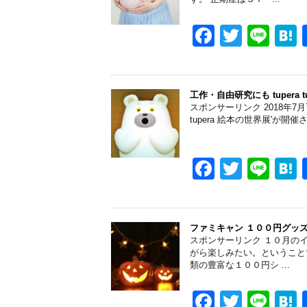
o
o
F
T
Li
k
a
wi
n
a
c
tt
e
e
er
工作・自由研究にも tupera 
スポンサーリンク 2018年7月
b
tupera 絵本の世界展'が開催
o
o
F
T
Li
k
a
wi
n
a
c
tt
e
e
er
ファミキャン １００円グッ
スポンサーリンク １０月の
b
がら楽しみたい。ということ
類の豊富な１００円シ ...
o
o
F
T
Li