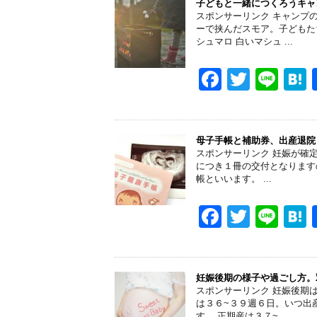
e
er
子どもと一緒につくろうキャ
スポンサーリンク キャンプ
b
ーで挟んだスモア。子どもた
シュマロ 白いマシュ ...
o
o
F
T
Li
k
a
wi
n
a
c
tt
e
e
er
母子手帳と補助券、出産退院
スポンサーリンク 妊娠が確
b
につき１冊の交付となります
帳といいます。 ...
o
o
F
T
Li
k
a
wi
n
a
c
tt
e
e
er
妊娠後期の様子や過ごし方。
スポンサーリンク 妊娠後期
b
は３６~３９週６日。いつ出
す。 正期産は３７~ ...