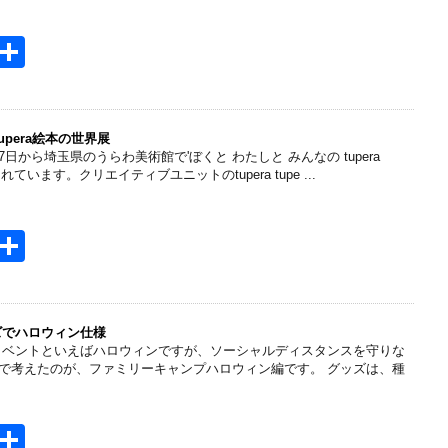
H
共
t
有
e
n
tupera絵本の世界展
7日から埼玉県のうらわ美術館で'ぼくと わたしと みんなの tupera
a
されています。クリエイティブユニットのtupera tupe ...
H
共
t
有
e
n
ズでハロウィン仕様
イベントといえばハロウィンですが、ソーシャルディスタンスを守りな
a
で考えたのが、ファミリーキャンプハロウィン編です。 グッズは、種
H
共