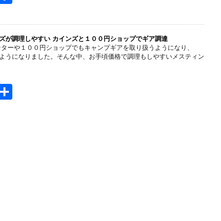
t
有
e
n
ズが調理しやすい カインズと１００円ショップでギア調達
ンターや１００円ショップでもキャンプギアを取り扱うようになり、
a
ようになりました。そんな中、お手頃価格で調理もしやすいメスティン
H
共
t
有
e
n
a