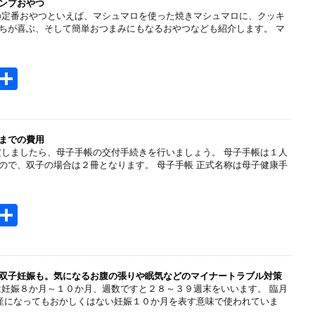
n
ンプおやつ
の定番おやつといえば、マシュマロを使った焼きマシュマロに、クッキ
a
ちが喜ぶ、そして簡単おつまみにもなるおやつなども紹介します。 マ
H
共
t
有
e
n
までの費用
定しましたら、母子手帳の交付手続きを行いましょう。 母子手帳は１人
a
ので、双子の場合は２冊となります。 母子手帳 正式名称は母子健康手
H
共
t
有
e
n
双子妊娠も。気になるお腹の張りや眠気などのマイナートラブル対策
は妊娠８か月～１０か月、週数ですと２８～３９週末をいいます。 臨月
a
産になってもおかしくはない妊娠１０か月を表す意味で使われていま