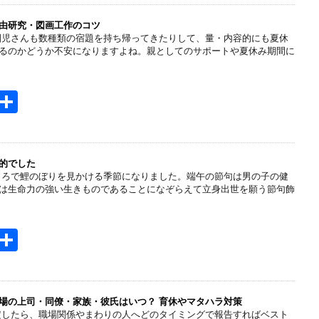
e
n
由研究・図画工作のコツ
園児さんも数種類の宿題を持ち帰ってきたりして、量・内容的にも夏休
a
るのかどうか不安になりますよね。親としてのサポートや夏休み期間に
H
共
t
有
e
n
的でした
ころで鯉のぼりを見かける季節になりました。端午の節句は男の子の健
a
は生命力の強い生きものであることになぞらえて立身出世を願う節句飾
H
共
t
有
e
n
場の上司・同僚・家族・彼氏はいつ？ 育休やマタハラ対策
定したら、職場関係やまわりの人へどのタイミングで報告すればベスト