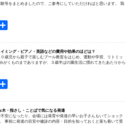
a
体験等をまとめましたので、ご参考にしていただければと思います。 我
H
共
t
有
e
n
スイミング・ピアノ・英語などの費用や効果のほどは？
は０歳児から親子で楽しむプール教室をはじめ、運動や学習、リトミッ
a
みがくものまでありますが、３歳半ばの園生活に慣れてきたあたりから
H
共
t
有
e
n
積み木・指さし・ことばで気になる発達
で不安になったり、会場には発育や発達の早いお子さんもいてショック
a
。 事前に発達の目安や健診の内容・目的を知っておくと落ち着いて受