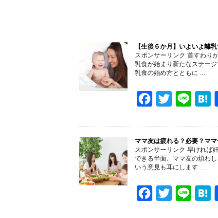
【生後６か月】いよいよ離乳
スポンサーリンク 首すわり
乳食が始まり新たなステージ
乳食の始め方とともに ...
F
T
Li
a
wi
n
a
c
tt
e
e
er
ママ友は疲れる？必要？ママ
スポンサーリンク 早ければ
b
できる半面、ママ友の煩わし
いう意見も耳にします ...
o
o
F
T
Li
k
a
wi
n
a