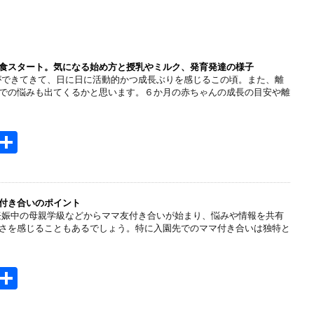
食スタート。気になる始め方と授乳やミルク、発育発達の様子
ができてきて、日に日に活動的かつ成長ぶりを感じるこの頃。また、離
での悩みも出てくるかと思います。６か月の赤ちゃんの成長の目安や離
H
共
t
有
e
n
付き合いのポイント
妊娠中の母親学級などからママ友付き合いが始まり、悩みや情報を共有
a
さを感じることもあるでしょう。特に入園先でのママ付き合いは独特と
H
共
t
有