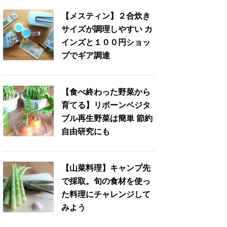
【メスティン】２合炊き
サイズが調理しやすい カ
インズと１００円ショッ
プでギア調達
【食べ終わった野菜から
育てる】リボーンベジタ
ブル再生野菜は簡単 節約
自由研究にも
【山菜料理】キャンプ先
で採取。旬の食材を使っ
た料理にチャレンジして
みよう