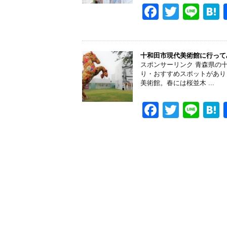
o
F
T
Li
k
a
wi
n
a
c
tt
e
e
er
十和田市現代美術館に行って
スポンサーリンク 青森県の
b
り・おすすめスポットがあり
美術館。春には桜並木 ...
o
o
F
T
Li
k
a
wi
n
a
c
tt
e
e
er
b
o
o
k