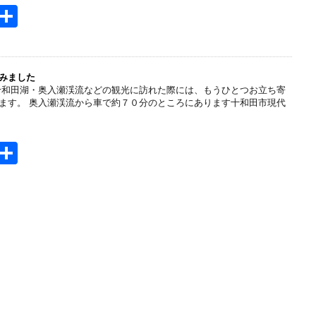
H
共
t
有
e
n
みました
十和田湖・奥入瀬渓流などの観光に訪れた際には、もうひとつお立ち寄
a
ます。 奥入瀬渓流から車で約７０分のところにあります十和田市現代
H
共
t
有
e
n
a