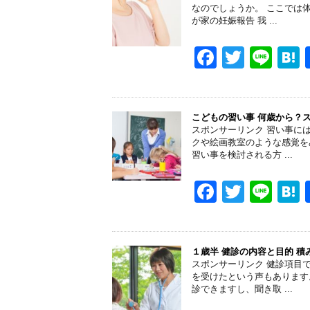
b
なのでしょうか。 ここでは
が家の妊娠報告 我 ...
o
o
F
T
Li
k
a
wi
n
a
c
tt
e
e
er
こどもの習い事 何歳から？
スポンサーリンク 習い事に
b
クや絵画教室のような感覚を
習い事を検討される方 ...
o
o
F
T
Li
k
a
wi
n
a
c
tt
e
e
er
１歳半 健診の内容と目的 
スポンサーリンク 健診項目
b
を受けたという声もあります
診できますし、聞き取 ...
o