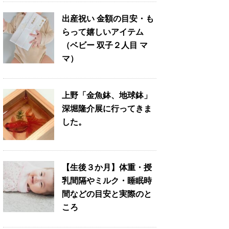
出産祝い 金額の目安・も
らって嬉しいアイテム
（ベビー 双子２人目 マ
マ）
上野「金魚鉢、地球鉢」
深堀隆介展に行ってきま
した。
【生後３か月】体重・授
乳間隔やミルク・睡眠時
間などの目安と実際のと
ころ