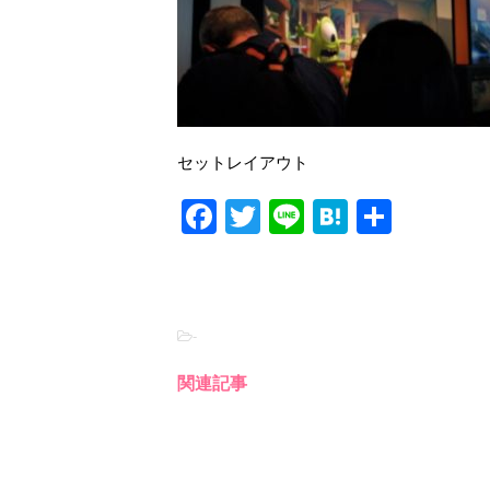
セットレイアウト
F
T
Li
H
共
a
wi
n
at
有
c
tt
e
e
e
er
n
-
b
a
o
関連記事
o
k