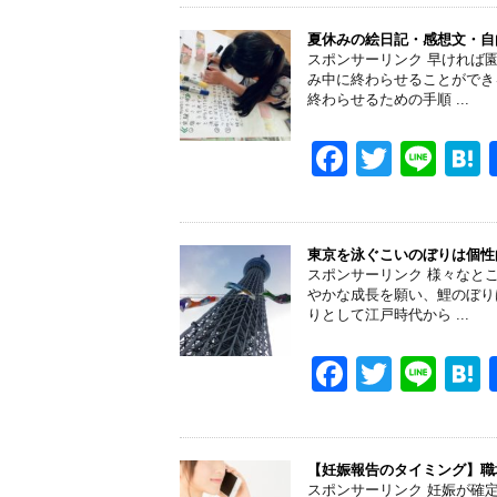
c
tt
e
e
er
夏休みの絵日記・感想文・自
スポンサーリンク 早ければ
b
み中に終わらせることができ
終わらせるための手順 ...
o
o
F
T
Li
k
a
wi
n
a
c
tt
e
e
er
東京を泳ぐこいのぼりは個性
スポンサーリンク 様々なと
b
やかな成長を願い、鯉のぼり
りとして江戸時代から ...
o
o
F
T
Li
k
a
wi
n
a
c
tt
e
e
er
【妊娠報告のタイミング】職
スポンサーリンク 妊娠が確