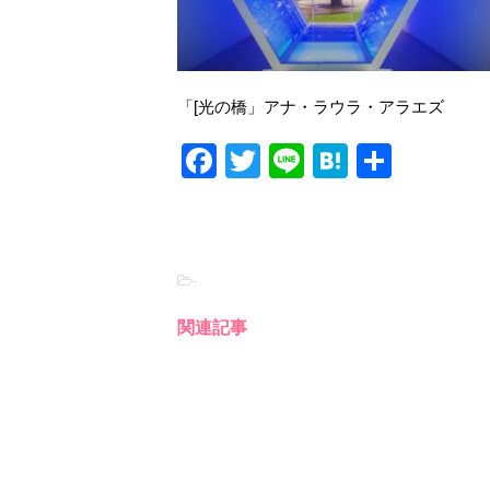
「[光の橋」アナ・ラウラ・アラエズ
F
T
Li
H
共
a
wi
n
at
有
c
tt
e
e
e
er
n
-
b
a
o
関連記事
o
k