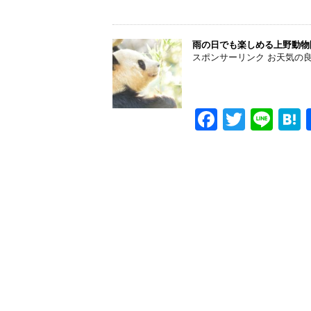
k
a
wi
n
a
c
tt
e
e
er
雨の日でも楽しめる上野動物
スポンサーリンク お天気の良い昼
b
o
o
F
T
Li
k
a
wi
n
a
c
tt
e
e
er
b
o
o
k