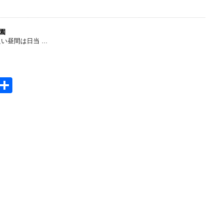
t
有
e
n
園
間は日当 ...
a
H
共
t
有
e
n
a