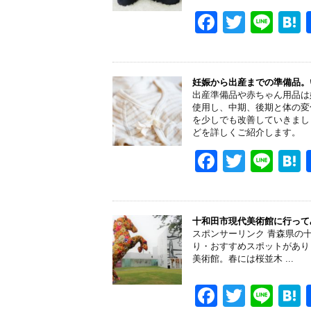
o
F
T
Li
k
a
wi
n
a
c
tt
e
e
er
妊娠から出産までの準備品。
出産準備品や赤ちゃん用品は
b
使用し、中期、後期と体の変
を少しでも改善していきまし
o
どを詳しくご紹介します。
o
F
T
Li
k
a
wi
n
a
c
tt
e
e
er
十和田市現代美術館に行って
スポンサーリンク 青森県の
b
り・おすすめスポットがあり
美術館。春には桜並木 ...
o
o
F
T
Li