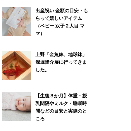
出産祝い 金額の目安・も
らって嬉しいアイテム
（ベビー 双子２人目 マ
マ）
上野「金魚鉢、地球鉢」
深堀隆介展に行ってきま
した。
【生後３か月】体重・授
乳間隔やミルク・睡眠時
間などの目安と実際のと
ころ