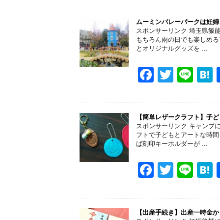
ムーミンバレーパークは妊婦
スポンサーリンク 埼玉県飯
もちろん雨の日でも楽しめる
とオリジナルグッズを ...
F
T
Li
a
wi
n
a
c
tt
e
e
er
【簡単レザークラフト】子ど
スポンサーリンク キャンプ
b
フトで子どもとアートな時間
ば刻印キーホルダーが ...
o
o
F
T
Li
k
a
wi
n
a
c
tt
e
e
er
【出産手続き】出産一時金か