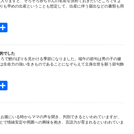
に入りますと、そろそろ赤ちゃんの名前を決めておきたいところですよ
a
りも早めの出産ということも想定して、出産に伴う届出などの書類も用
H
共
t
有
e
n
的でした
ころで鯉のぼりを見かける季節になりました。端午の節句は男の子の健
a
は生命力の強い生きものであることになぞらえて立身出世を願う節句飾
H
共
t
有
e
n
はお腹にいる時からママの声を聞き、判別できるといわれていますが、
a
とで情緒安定や周囲への興味を抱き、言語力が育まれるといわれていま