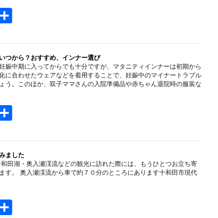
H
共
t
有
e
n
いつから？おすすめ、インナー選び
妊娠中期に入ってからでも十分ですが、マタニティインナーは初期から
a
化に合わせたウェアなどを着用することで、妊娠中のマイナートラブル
ょう。このほか、双子ママさんの入院準備品や赤ちゃん退院時の服装な
H
共
t
有
e
n
みました
十和田湖・奥入瀬渓流などの観光に訪れた際には、もうひとつお立ち寄
a
ます。 奥入瀬渓流から車で約７０分のところにあります十和田市現代
H
共