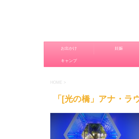
お出かけ
妊娠
キャンプ
HOME
>
「[光の橋」アナ・ラ