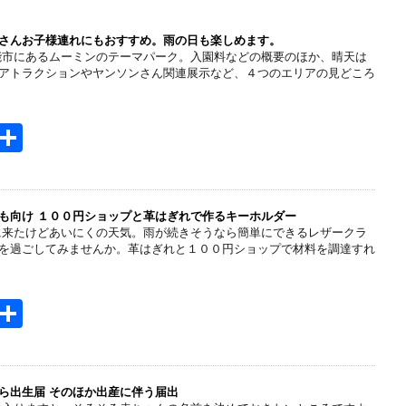
さんお子様連れにもおすすめ。雨の日も楽しめます。
能市にあるムーミンのテーマパーク。入園料などの概要のほか、晴天は
アトラクションやヤンソンさん関連展示など、４つのエリアの見どころ
H
共
t
有
e
n
も向け １００円ショップと革はぎれで作るキーホルダー
に来たけどあいにくの天気。雨が続きそうなら簡単にできるレザークラ
a
を過ごしてみませんか。革はぎれと１００円ショップで材料を調達すれ
H
共
t
有
e
n
ら出生届 そのほか出産に伴う届出