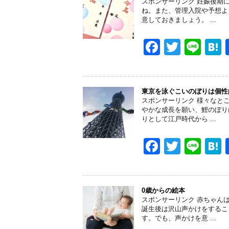
スポンサーリンク 妊娠後期
b
ね。また、管理入院や予想よ
意しておきましょう。 ...
o
o
F
T
Li
k
a
wi
n
a
c
tt
e
e
er
東京を泳ぐこいのぼりは個性
スポンサーリンク 様々なと
b
やかな成長を願い、鯉のぼり
りとして江戸時代から ...
o
o
F
T
Li
k
a
wi
n
a
c
tt
e
e
er
0歳からの絵本
スポンサーリンク 赤ちゃん
b
誕生後は沢山声かけをするこ
す。でも、声かけを意 ...
o