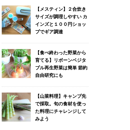
【メスティン】２合炊き
サイズが調理しやすい カ
インズと１００円ショッ
プでギア調達
【食べ終わった野菜から
育てる】リボーンベジタ
ブル再生野菜は簡単 節約
自由研究にも
【山菜料理】キャンプ先
で採取。旬の食材を使っ
た料理にチャレンジして
みよう